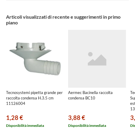
Articoli visualizzati di recente e suggerimenti in primo
piano
Tecnosystemi pipetta grande per
Aermec Bacinella raccolta
Te
raccolta condensa H.3.5 cm
condensa BC10
Su
11126004
es
13
1,28 €
3,88 €
3
Disponibilità immediata
Disponibilità immediata
Di