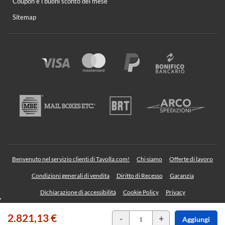
Coupon e i buoni sconto del mese
Sitemap
Benvenuto nel servizio clienti di Tavolla.com!
Chi siamo
Offerte di lavoro
Condizioni generali di vendita
Diritto di Recesso
Garanzia
Dichiarazione di accessibilità
Cookie Policy
Privacy
2.821,13 €
TAVOLLA Srl - Sede legale: Via Albegno, 36 23854 Olginate (Lecco) Italy | P. IVA
-
+
Aggiungi
03709140135 | REA: LC 324421 | SDI: SZLUBAI