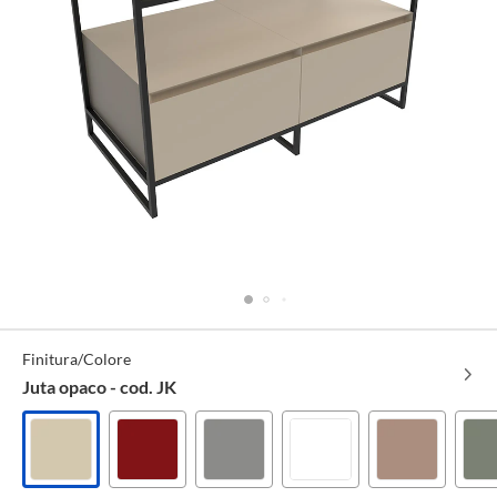
Specifiche
Finitura/Colore
Tecniche
Juta opaco - cod. JK
Juta
Bordeaux
Grey
Bianco
Cipria