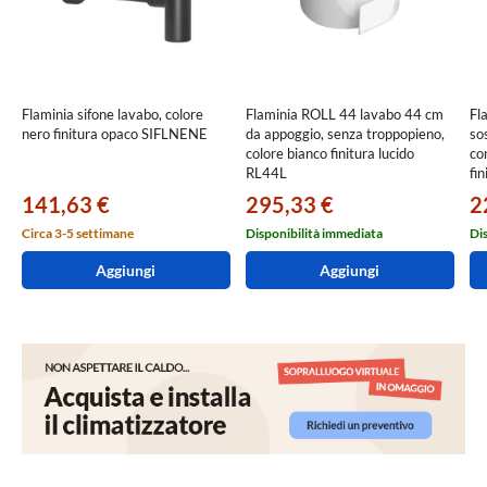
Flaminia sifone lavabo, colore
Flaminia ROLL 44 lavabo 44 cm
Fl
nero finitura opaco SIFLNENE
da appoggio, senza troppopieno,
so
colore bianco finitura lucido
co
RL44L
fi
141,63 €
295,33 €
2
Circa 3-5 settimane
Disponibilità immediata
Di
Aggiungi
Aggiungi