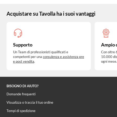
Acquistare su Tavolla ha i suoi vantaggi
Supporto
Ampio 
Un Team di professionisti qualificati e
Con oltre 
competenti per una
consulenza e assistenza pre
10.000 dis
e post vendita
.
ogni mese.
BISOGNO DI AIUTO?
Domande frequenti
Visualizza o traccia il tuo ordine
Tempi di spedizione