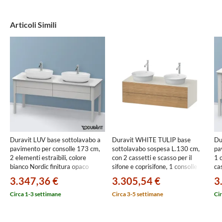
Articoli Simili
Duravit LUV base sottolavabo a
Duravit WHITE TULIP base
Du
pavimento per consolle 173 cm,
sottolavabo sospesa L.130 cm,
pa
2 elementi estraibili, colore
con 2 cassetti e scasso per il
1 
bianco Nordic finitura opaco
sifone e coprisifone, 1 consolle
ca
LU9562B3939
con 2 tagli per lavabo, frontale
per
3.347,36 €
3.305,54 €
3
finitura rovere naturale massello,
bi
corpo colore bianco nordic
LU
Circa 1-3 settimane
Circa 3-5 settimane
Cir
finitura lucido WT4988BH5H4