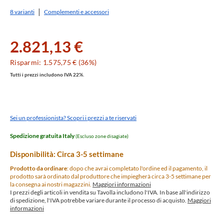
8 varianti
Complementi e accessori
2.821,13 €
Risparmi: 1.575,75 € (36%)
Tutti i prezzi includono IVA 22%.
Sei un professionista? Scopri i prezzi a te riservati
Spedizione gratuita Italy
(Escluso zone disagiate)
Disponibilità: Circa 3-5 settimane
Prodotto da ordinare
: dopo che avrai completato l'ordine ed il pagamento, il
prodotto sarà ordinato dal produttore che impiegherà circa 3-5 settimane per
la consegna ai nostri magazzini.
Maggiori informazioni
I prezzi degli articoli in vendita su Tavolla includono l'IVA. In base all'indirizzo
di spedizione, l'IVA potrebbe variare durante il processo di acquisto.
Maggiori
informazioni