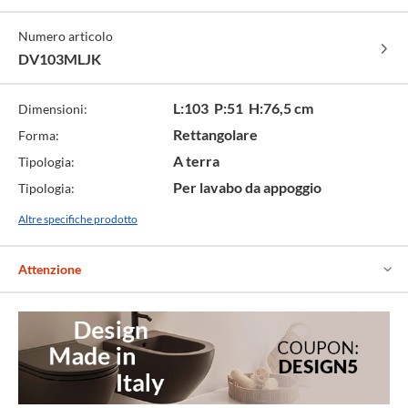
opaco
opaco
-
-
-
-
-
cod.
cod.
cod.
Numero articolo
cod.
cod.
LGK
LBK
KLC
JK
RK
DV103MLJK
L:103 P:51 H:76,5 cm
Dimensioni:
Rettangolare
Forma:
A terra
Tipologia:
Per lavabo da appoggio
Tipologia:
Altre specifiche prodotto
Attenzione