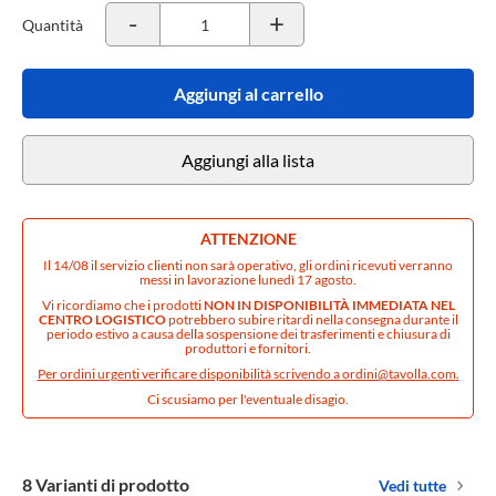
-
+
Quantità
Aggiungi al carrello
Aggiungi alla lista
ATTENZIONE
Il 14/08 il servizio clienti non sarà operativo, gli ordini ricevuti verranno
messi in lavorazione lunedì 17 agosto.
Vi ricordiamo che i prodotti
NON IN DISPONIBILITÀ IMMEDIATA NEL
CENTRO LOGISTICO
potrebbero subire ritardi nella consegna durante il
periodo estivo a causa della sospensione dei trasferimenti e chiusura di
produttori e fornitori.
Per ordini urgenti verificare disponibilità scrivendo a
ordini@tavolla.com
.
Ci scusiamo per l'eventuale disagio.
8 Varianti di prodotto
Vedi tutte