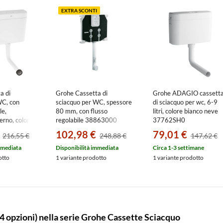
EXTRA SCONTI
a di
Grohe Cassetta di
Grohe ADAGIO cassett
WC, con
sciacquo per WC, spessore
di sciacquo per wc, 6-9
le,
80 mm, con flusso
litri, colore bianco neve
erno, colore
regolabile 38863000
37762SH0
2SH0
102,98 €
79,01 €
216,55 €
248,88 €
147,62 €
mmediata
Disponibilità immediata
Circa 1-3 settimane
otto
1 variante prodotto
1 variante prodotto
(4 opzioni) nella serie Grohe Cassette Sciacquo