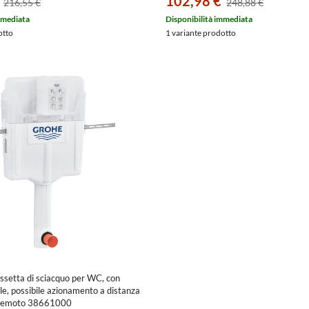
102,98 €
216,55 €
248,88 €
mmediata
Disponibilità immediata
otto
1 variante prodotto
setta di sciacquo per WC, con
ile, possibile azionamento a distanza
 remoto 38661000