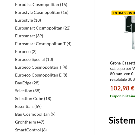
evidenz
Eurodisc Cosmopolitan (15)
Eurostyle Cosmopolitan (16)
EXTRA SCONTI
Eurostyle (18)
Eurosmart Cosmopolitan (22)
Eurosmart (39)
Eurosmart Cosmopolitan T (4)
Euroeco (2)
Euroeco Special (13)
Grohe Cassett
Euroeco Cosmopolitan T (4)
sciacquo per 
80 mm, con fl
Euroeco Cosmopolitan E (8)
regolabile 3
BauEdge (28)
102,98 €
Selection (38)
Disponibilità i
Selection Cube (18)
Essentials (69)
Bau Cosmopolitan (9)
Sistem
Grohtherm (47)
SmartControl (6)