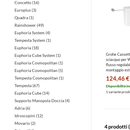
Concetto (16)
Europlus (3)
Quadra (1)
Rainshower (49)
Euphoria System (4)
Tempesta System (1)
Euphoria (18)
Grohe Cassett
Euphoria Cube System (1)
sciacquo per 
Euphoria Cosmopolitan (1)
flusso regolabi
montaggio est
Euphoria Cosmopolitan (5)
bianco 3837
124,46 €
Tempesta Cosmopolitan (1)
Tempesta (67)
Disponibilità i
1 variante prod
Euphoria Cube (14)
Supporto Manopola Doccia (4)
Adria (6)
Idroscopini (12)
Movario (2)
4 prodotti