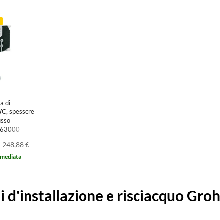
a
a di
WC, spessore
usso
8863000
248,88 €
mmediata
i d'installazione e risciacquo Gro