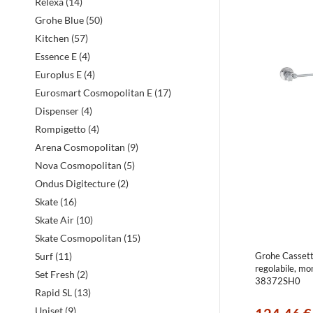
Relexa (14)
Grohe Blue (50)
Kitchen (57)
Essence E (4)
Europlus E (4)
Eurosmart Cosmopolitan E (17)
Dispenser (4)
Rompigetto (4)
Arena Cosmopolitan (9)
Nova Cosmopolitan (5)
Ondus Digitecture (2)
Skate (16)
Skate Air (10)
Skate Cosmopolitan (15)
Grohe Cassetta
Surf (11)
regolabile, mo
Set Fresh (2)
38372SH0
Rapid SL (13)
Uniset (9)