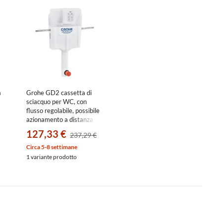
a
Grohe GD2 cassetta di
sciacquo per WC, con
flusso regolabile, possibile
azionamento a distanza
con comando remoto
127,33 €
237,29 €
38661000
Circa 5-8 settimane
1 variante prodotto