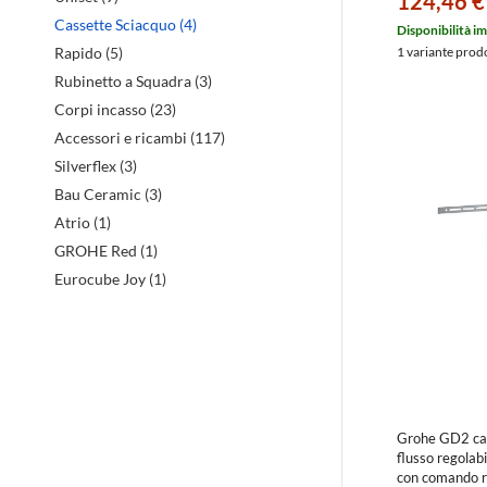
124,46 €
Cassette Sciacquo (4)
Disponibilità i
1 variante prod
Rapido (5)
Rubinetto a Squadra (3)
Corpi incasso (23)
Accessori e ricambi (117)
Silverflex (3)
Bau Ceramic (3)
Atrio (1)
GROHE Red (1)
Eurocube Joy (1)
Grohe GD2 cas
flusso regolab
con comando