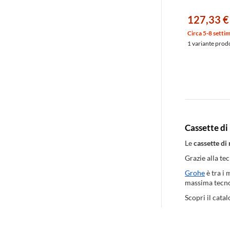
127,33 €
Circa 5-8 setti
1 variante prod
Cassette di
Le
cassette di
Grazie alla te
Grohe
è tra i 
massima tecnol
Scopri il catal