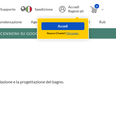
0
Accedi
Supporto
Spedizione
Registrati
condensazione
Agevolazioni fiscali
Extra Sconti
Rubinette
Accedi
ECENSIONI SU GOOGLE
Nuovo Cliente?
Clicca qui
.
lazione e la progettazione del bagno.