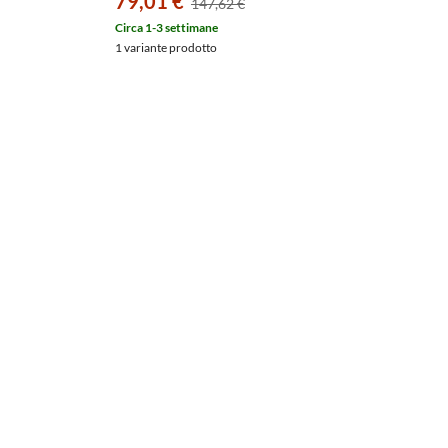
79,01 €
147,62 €
Circa 1-3 settimane
1 variante prodotto