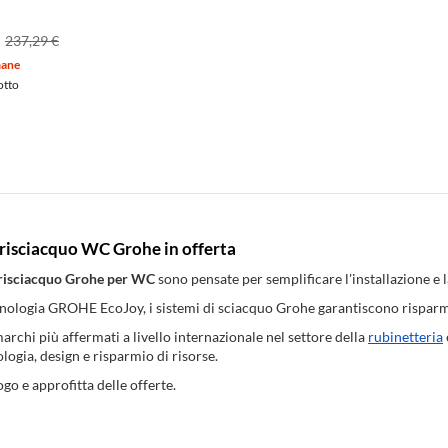
237,29 €
mane
otto
 risciacquo WC Grohe in offerta
 risciacquo Grohe per WC
sono pensate per semplificare l'installazione e 
cnologia GROHE EcoJoy, i sistemi di sciacquo Grohe garantiscono risparm
marchi più affermati a livello internazionale nel settore della
rubinetteria
ogia, design e risparmio di risorse.
ogo e approfitta delle offerte.