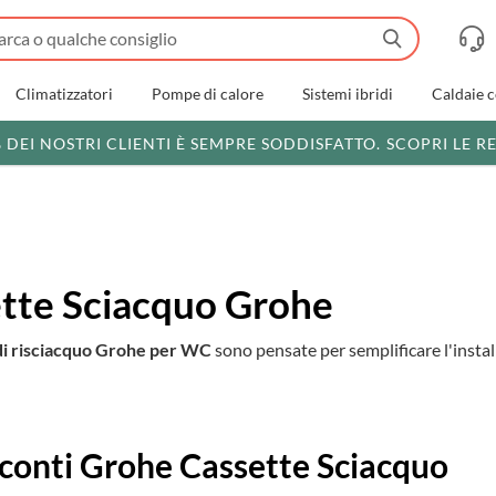
Climatizzatori
Pompe di calore
Sistemi ibridi
Caldaie 
% DEI NOSTRI CLIENTI È SEMPRE SODDISFATTO.
SCOPRI LE R
tte Sciacquo Grohe
di risciacquo Grohe per WC
sono pensate per semplificare l'instal
i
conti Grohe Cassette Sciacquo