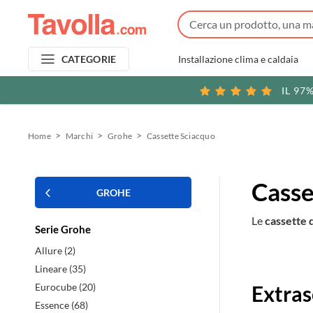
Installazione clima e caldaia
CATEGORIE
IL 97
Home
Marchi
Grohe
Cassette Sciacquo
Casse
GROHE
Le
cassette 
Serie Grohe
Allure (2)
Prodott
Lineare (35)
Eurocube (20)
Extras
in
Essence (68)