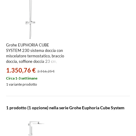
Grohe EUPHORIA CUBE
SYSTEM 230 sistema doccia con
miscelatore termostatico, braccio
doccia, soffione doccia 23 cm,
manopola doccia e flessibile 175
1.350,76 €
2.516,25 €
cm, finitura cromo 26087000
Circa 1-3 settimane
1 variante prodotto
1 prodotto
(1 opzione) nella serie Grohe Euphoria Cube System