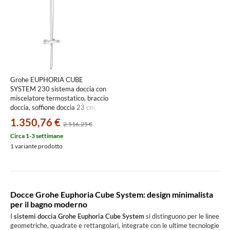
Grohe EUPHORIA CUBE
SYSTEM 230 sistema doccia con
miscelatore termostatico, braccio
doccia, soffione doccia 23 cm,
manopola doccia e flessibile 175
1.350,76 €
2.516,25 €
cm, finitura cromo 26087000
Circa 1-3 settimane
1 variante prodotto
Docce Grohe Euphoria Cube System: design minimalista
per il bagno moderno
I
sistemi doccia Grohe Euphoria Cube System
si distinguono per le linee
geometriche, quadrate e rettangolari, integrate con le ultime tecnologie