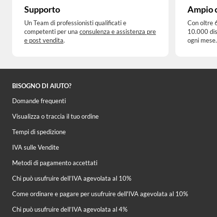
Supporto
Ampio 
Un Team di professionisti qualificati e
Con oltre 
competenti per una
consulenza e assistenza pre
10.000 dis
e post vendita
.
ogni mese.
BISOGNO DI AIUTO?
Domande frequenti
Visualizza o traccia il tuo ordine
Tempi di spedizione
IVA sulle Vendite
Metodi di pagamento accettati
Chi può usufruire dell’IVA agevolata al 10%
Come ordinare e pagare per usufruire dell'IVA agevolata al 10%
Chi può usufruire dell’IVA agevolata al 4%