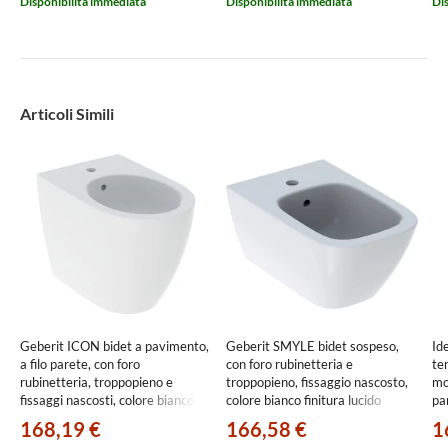
Disponibilità immediata
Disponibilità immediata
Di
Articoli Simili
Geberit ICON bidet a pavimento,
Geberit SMYLE bidet sospeso,
Id
a filo parete, con foro
con foro rubinetteria e
te
rubinetteria, troppopieno e
troppopieno, fissaggio nascosto,
mon
fissaggi nascosti, colore bianco
colore bianco finitura lucido
pa
finitura lucido 502.384.00.1
500.209.01.1
col
168,19 €
166,58 €
1
T4