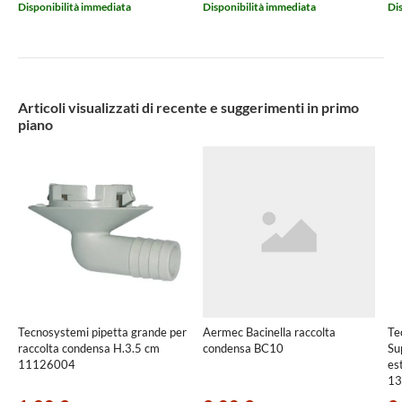
Disponibilità immediata
Disponibilità immediata
Di
Articoli visualizzati di recente e suggerimenti in primo
piano
Tecnosystemi pipetta grande per
Aermec Bacinella raccolta
Te
raccolta condensa H.3.5 cm
condensa BC10
Su
11126004
es
13