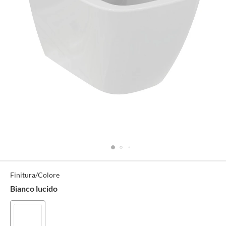
Specifiche
Finitura/Colore
Tecniche
Bianco lucido