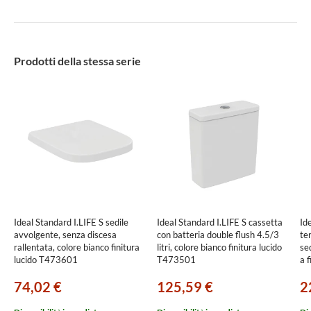
Prodotti della stessa serie
Ideal Standard I.LIFE S sedile
Ideal Standard I.LIFE S cassetta
Id
avvolgente, senza discesa
con batteria double flush 4.5/3
te
rallentata, colore bianco finitura
litri, colore bianco finitura lucido
sed
lucido T473601
T473501
a f
fi
74,02 €
125,59 €
2