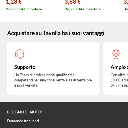
1,28 €
3,88 €
3
Disponibilità immediata
Disponibilità immediata
Di
Acquistare su Tavolla ha i suoi vantaggi
Supporto
Ampio 
Un Team di professionisti qualificati e
Con oltre 
competenti per una
consulenza e assistenza pre
10.000 dis
e post vendita
.
ogni mese.
BISOGNO DI AIUTO?
Domande frequenti