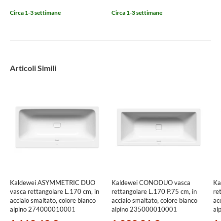
Circa 1-3 settimane
Circa 1-3 settimane
Articoli Simili
Kaldewei ASYMMETRIC DUO
Kaldewei CONODUO vasca
Ka
vasca rettangolare L.170 cm, in
rettangolare L.170 P.75 cm, in
re
acciaio smaltato, colore bianco
acciaio smaltato, colore bianco
ac
alpino 274000010001
alpino 235000010001
al