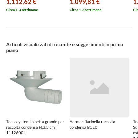
1.112,62 €
1.099,81 €
1
Circa 1-3 settimane
Circa 1-3 settimane
Cir
Articoli visualizzati di recente e suggerimenti in primo
piano
Tecnosystemi pipetta grande per
Aermec Bacinella raccolta
Te
raccolta condensa H.3.5 cm
condensa BC10
Su
11126004
es