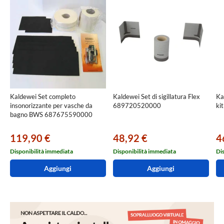
Kaldewei Set completo
Kaldewei Set di sigillatura Flex
Ka
insonorizzante per vasche da
689720520000
ki
bagno BWS 687675590000
119,90 €
48,92 €
4
Disponibilità immediata
Disponibilità immediata
Di
Aggiungi
Aggiungi