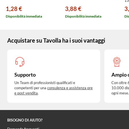
13
1,28 €
3,88 €
3
Disponibilità immediata
Disponibilità immediata
Di
Acquistare su Tavolla ha i suoi vantaggi
Supporto
Ampio 
Un Team di professionisti qualificati e
Con oltre 
competenti per una
consulenza e assistenza pre
10.000 dis
e post vendita
.
ogni mese.
BISOGNO DI AIUTO?
Domande frequenti