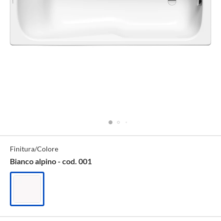
Specifiche
Finitura/Colore
Tecniche
Bianco alpino - cod. 001
Bianco
alpino