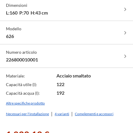
-
Dimensioni
cod.
001
L:160 P:70 H:43 cm
Modello
626
Numero articolo
226800010001
Acciaio smaltato
Materiale:
122
Capacità utile (l):
192
Capacità acqua (l):
Altre specifiche prodotto
Necessari per l'installazione
4 varianti
Complementi e accessori