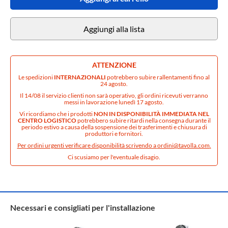
Aggiungi alla lista
ATTENZIONE
Le spedizioni
INTERNAZIONALI
potrebbero subire rallentamenti fino al
24 agosto.
Il 14/08 il servizio clienti non sarà operativo, gli ordini ricevuti verranno
messi in lavorazione lunedì 17 agosto.
Vi ricordiamo che i prodotti
NON IN DISPONIBILITÀ IMMEDIATA NEL
CENTRO LOGISTICO
potrebbero subire ritardi nella consegna durante il
periodo estivo a causa della sospensione dei trasferimenti e chiusura di
produttori e fornitori.
Per ordini urgenti verificare disponibilità scrivendo a
ordini@tavolla.com
.
Ci scusiamo per l'eventuale disagio.
Necessari e consigliati per l'installazione