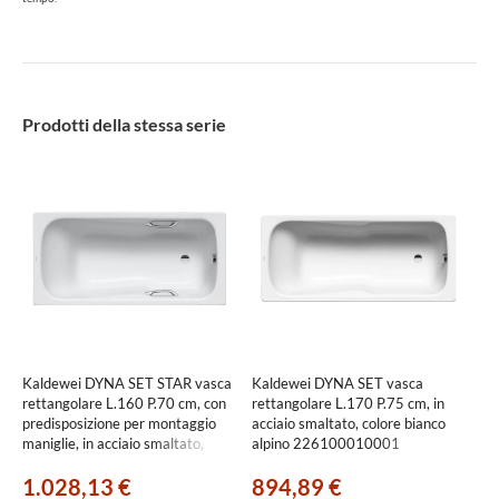
Prodotti della stessa serie
Kaldewei DYNA SET STAR vasca
Kaldewei DYNA SET vasca
rettangolare L.160 P.70 cm, con
rettangolare L.170 P.75 cm, in
predisposizione per montaggio
acciaio smaltato, colore bianco
maniglie, in acciaio smaltato,
alpino 226100010001
colore bianco alpino
1.028,13 €
894,89 €
226900010001