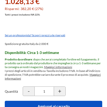
1.028,13 €
Risparmi: 382,20 € (27%)
Tutti i prezzi includono IVA 22%.
Sei un professionista? Scopri i prezzi a te riservati
Spedizione gratuita Italy da 2.000 €
Disponibilità: Circa 1-3 settimane
Prodotto da ordinare
: dopo che avrai completato l'ordine ed il pagamento, il
prodotto sarà ordinato dal produttore che impiegherà circa 1-3 settimane per
la consegna ai nostri magazzini.
Maggiori informazioni
I prezzi degli articoli in vendita su Tavolla includono l'IVA. In base all'indirizzo
di spedizione, l'IVA potrebbe variare durante il processo di acquisto.
Maggiori
informazioni
-
+
Quantità
Aggiungi al carrello