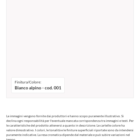
Finitura/Colore:
Bianco alpino - cod. 001
Le immagini vengono fornite dai produttori e hanno scopo puramente illustrativo. Si
declina ogni responsabilità per l'eventuale mancata corrispondenza tra immagini e testi. Per
le caratteristiche del prodotto attenersi a quanto in descrizione. Le cartelle colore ha
valore dimostrativo. I colori, le tonalità e le finiture superficiali riportate sono da intendersi
puramente indicative. La resa cromatica dipende dal materiale e può subire variazioni nel
tempo.