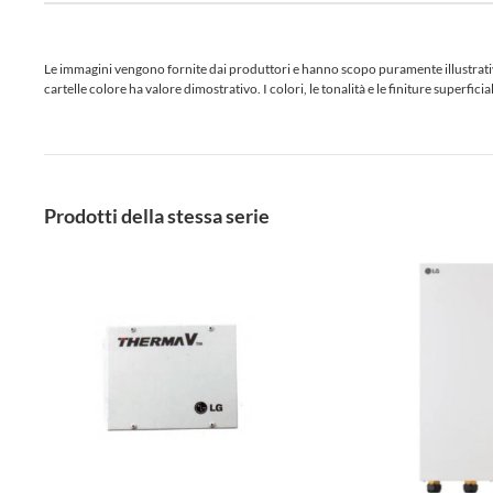
Le immagini vengono fornite dai produttori e hanno scopo puramente illustrativo.
cartelle colore ha valore dimostrativo. I colori, le tonalità e le finiture superf
Prodotti della stessa serie