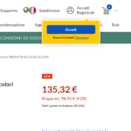
0
Accedi
Supporto
Spedizione
Registrati
condensazione
Agevolazioni fiscali
Extra Sconti
Rubinette
Accedi
ECENSIONI SU GOOGLE
Nuovo Cliente?
Clicca qui
.
y a colori PREMTB101.ENCXCOM
NEW
colori
135,32 €
Risparmi: 98,92 € (42%)
Tutti i prezzi includono IVA 22%.