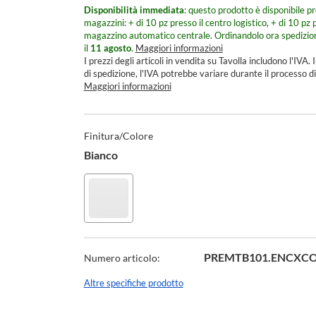
Disponibilità immediata
: questo prodotto è disponibile pr
magazzini: + di 10 pz presso il centro logistico, + di 10 pz p
magazzino automatico centrale.
Ordinandolo ora spedizio
il
11 agosto
.
Maggiori informazioni
I prezzi degli articoli in vendita su Tavolla includono l'IVA. I
di spedizione, l'IVA potrebbe variare durante il processo di
Maggiori informazioni
Specifiche
Tecniche
Finitura/Colore
Bianco
Finitura/Colore
Bianco
PREMTB101.ENCXC
Numero articolo:
Altre specifiche prodotto