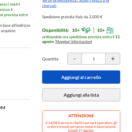
Sei un professionista? Scopri i prezzi a te
esso i nostri
riservati
resso il
ne prevista entro
Spedizione gratuita Italy da 2.000 €
n base all'indirizzo
Disponibilità:
10+
10+
 acquisto.
ordinandolo ora spedizione prevista entro il
11
agosto
.
Maggiori informazioni
-
+
Quantità
Aggiungi al carrello
Aggiungi alla lista
OM
ATTENZIONE
Il 14/08 il servizio clienti non sarà operativo, gli
ordini ricevuti verranno messi in lavorazione
lunedì 17 agosto.