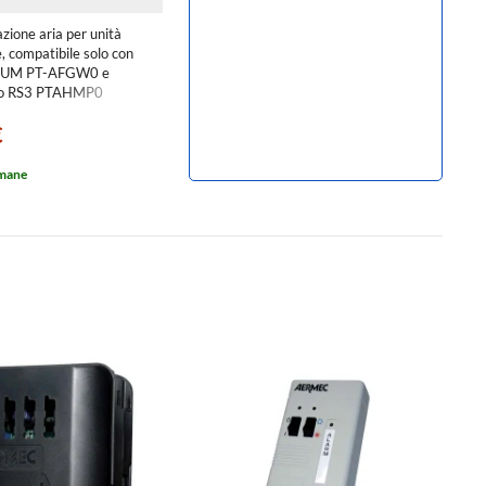
azione aria per unità
, compatibile solo con
MIUM PT-AFGW0 e
ilo RS3 PTAHMP0
€
imane