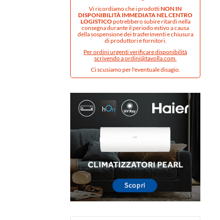
Vi ricordiamo che i prodotti
NON IN
DISPONIBILITÀ IMMEDIATA NEL CENTRO
LOGISTICO
potrebbero subire ritardi nella
consegna durante il periodo estivo a causa
della sospensione dei trasferimenti e chiusura
di produttori e fornitori.
Per ordini urgenti verificare disponibilità
scrivendo a
ordini@tavolla.com
.
Ci scusiamo per l'eventuale disagio.