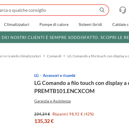
Climatizzatori
Pompe di calore
Sistemi ibridi
Caldaie 
% DEI NOSTRI CLIENTI È SEMPRE SODDISFATTO.
SCOPRI LE R
i e ricambi climatizzatori
Comandi
LG Comando a filo touch con displa
LG
Accessori e ricambi
LG Comando a filo touch con display a 
PREMTB101.ENCXCOM
Garanzia e Assistenza
234,24 €
Risparmi: 98,92 € (42%)
135,32 €