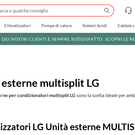
Climatizzatori
Pompe di calore
Sistemi ibridi
Caldaie 
% DEI NOSTRI CLIENTI È SEMPRE SODDISFATTO.
SCOPRI LE R
 esterne multisplit LG
erne per condizionatori multisplit LG
sono la scelta ideale per amb
i
izzatori LG Unità esterne MULTI