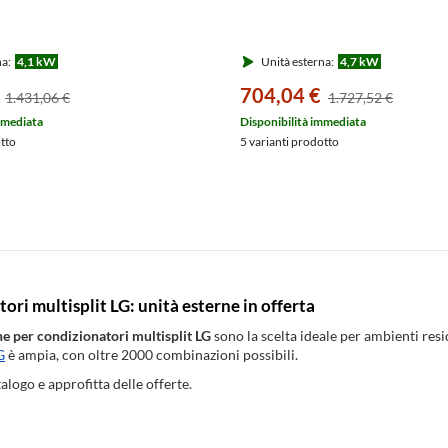
na:
4,1 kW
Unità esterna:
4,7 kW
704,04 €
1.431,06 €
1.727,52 €
mmediata
Disponibilità immediata
otto
5 varianti prodotto
ori multisplit LG: unità esterne in offerta
ne per condizionatori multisplit LG
sono la scelta ideale per ambienti res
G
è ampia, con oltre 2000 combinazioni possibili.
talogo e approfitta delle offerte.