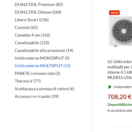
evidenz
DUALCOOL Premium (85)
DUALCOOL Deluxe (260)
NEW
Libero Smart (236)
Console (65)
Cassetta 4 vie (142)
Canalizzabile (132)
Canalizzabile alta pressione (14)
Unità esterne MONOSPLIT (5)
LG Unità este
Unità esterne MULTISPLIT (13)
multisplit per 
interne 4.1 k
PARETE commerciale (2)
MU2R15.U18
Therma V (77)
Unità ester
Scaldacqua a pompa di calore (6)
708,20 €
Accessori e ricambi (39)
Disponibilità i
8 varianti prod