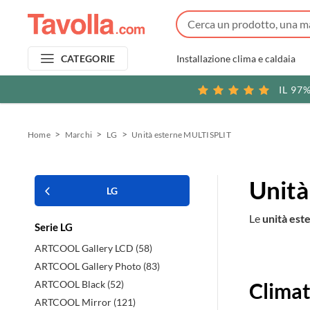
Installazione clima e caldaia
CATEGORIE
IL 97
Home
Marchi
LG
Unità esterne MULTISPLIT
Unità
LG
Le
unità est
Serie LG
ARTCOOL Gallery LCD (58)
Prodott
ARTCOOL Gallery Photo (83)
ARTCOOL Black (52)
Climat
in
ARTCOOL Mirror (121)