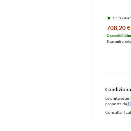
Unità ester
708,20 €
Disponibilità i
8 varianti prod
Condizionat
Le
unità ester
proposta da
L
Consulta il ca