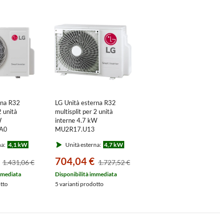
a
rna R32
LG Unità esterna R32
2 unità
multisplit per 2 unità
W
interne 4.7 kW
A0
MU2R17.U13
na:
4,1 kW
Unità esterna:
4,7 kW
704,04 €
1.431,06 €
1.727,52 €
mmediata
Disponibilità immediata
otto
5 varianti prodotto