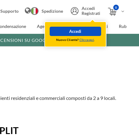
0
Accedi
Supporto
Spedizione
Registrati
condensazione
Agevolazioni fiscali
Extra Sconti
Rubinette
Accedi
ECENSIONI SU GOOGLE
Nuovo Cliente?
Clicca qui
.
ienti residenziali e commerciali composti da 2 a 9 locali.
SPLIT