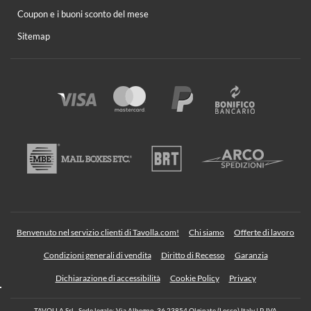
Coupon e i buoni sconto del mese
Sitemap
Benvenuto nel servizio clienti di Tavolla.com!
Chi siamo
Offerte di lavoro
Condizioni generali di vendita
Diritto di Recesso
Garanzia
Dichiarazione di accessibilità
Cookie Policy
Privacy
TAVOLLA Srl - Sede legale: Via Albegno, 36 23854 Olginate (Lecco) Italy | P. IVA