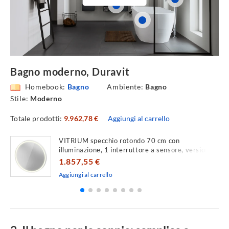
Bagno moderno, Duravit
Homebook:
Bagno
Ambiente:
Bagno
Stile:
Moderno
Totale prodotti:
9.962,78 €
Aggiungi al carrello
VITRIUM specchio rotondo 70 cm con
illuminazione, 1 interruttore a sensore, versione
Sensor, colore bianco finitura opaco
1.857,55 €
Aggiungi al carrello