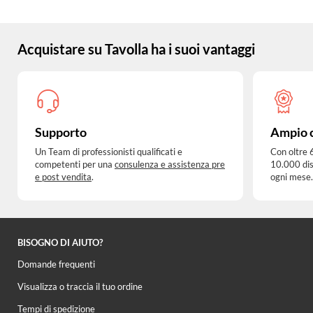
Acquistare su Tavolla ha i suoi vantaggi
Supporto
Ampio 
Un Team di professionisti qualificati e
Con oltre 
competenti per una
consulenza e assistenza pre
10.000 dis
e post vendita
.
ogni mese.
BISOGNO DI AIUTO?
Domande frequenti
Visualizza o traccia il tuo ordine
Tempi di spedizione