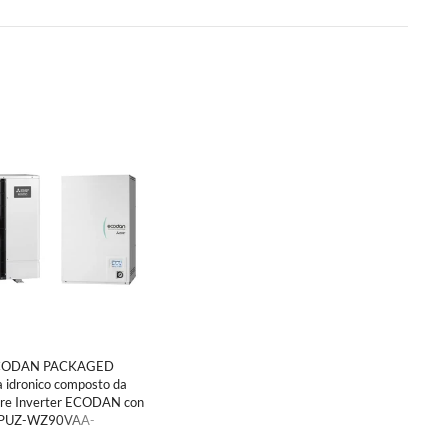
 ECODAN PACKAGED
 idronico composto da
ore Inverter ECODAN con
PUZ-WZ90VAA-
2E