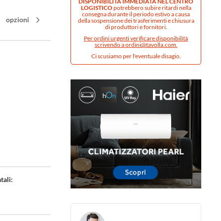
DISPONIBILITÀ IMMEDIATA NEL CENTRO
LOGISTICO
potrebbero subire ritardi nella
consegna durante il periodo estivo a causa
opzioni
della sospensione dei trasferimenti e chiusura
di produttori e fornitori.
Per ordini urgenti verificare disponibilità
scrivendo a
ordini@tavolla.com
.
Ci scusiamo per l'eventuale disagio.
tali: