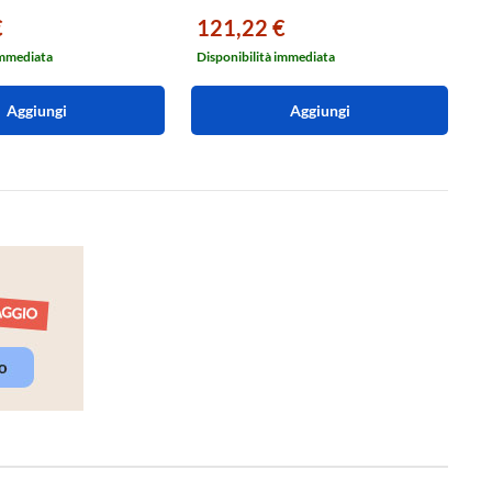
€
121,22 €
8
immediata
Disponibilità immediata
Di
Aggiungi
Aggiungi