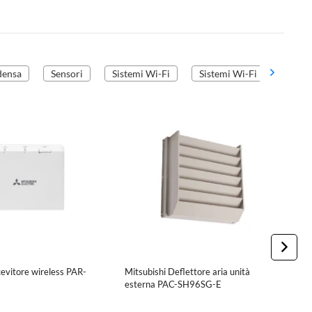
densa
Sensori
Sistemi Wi-Fi
Sistemi Wi-Fi
Sond
cevitore wireless PAR-
Mitsubishi Deflettore aria unità
M
esterna PAC-SH96SG-E
M
i