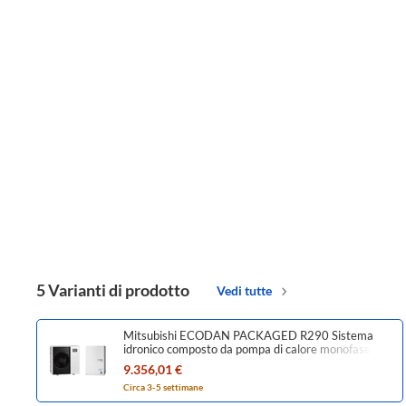
5 Varianti di prodotto
Vedi tutte
Mitsubishi ECODAN PACKAGED R290 Sistema
idronico composto da pompa di calore monofase
Inverter ECODAN con HYDROBOX PUZ-
9.356,01 €
WZ140VAA-W+ERPX-VM2E
Circa 3-5 settimane