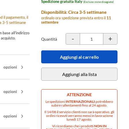
Spedizione gratuita Italy
(Escluso zone disagiate)
Disponibilità: Circa 3-5 settimane
d il pagamento, il
ordinalo ora spedizione prevista entro il
11
settembre
ca 3-5 settimane
n base all'indirizzo
-
+
 acquisto.
Quantità
Aggiungi al carrello
opzioni
Aggiungi alla lista
opzioni
ATTENZIONE
Le spedizioni
INTERNAZIONALI
potrebbero
subire rallentamenti fino al 24 agosto.
Il 14/08 il servizio clienti non sarà operativo, gli
opzioni
ordini ricevuti verranno messi in lavorazione
lunedì 17 agosto.
Vi ricordiamo che i prodotti
NON IN