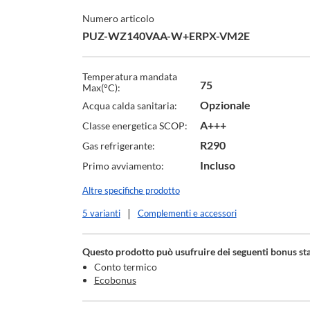
Numero articolo
PUZ-WZ140VAA-W+ERPX-VM2E
Temperatura mandata
75
Max(°C):
Opzionale
Acqua calda sanitaria:
A+++
Classe energetica SCOP:
R290
Gas refrigerante:
Incluso
Primo avviamento:
Altre specifiche prodotto
5 varianti
Complementi e accessori
Questo prodotto può usufruire dei seguenti bonus sta
Conto termico
Ecobonus