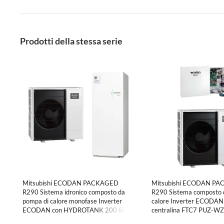
Prodotti della stessa serie
Mitsubishi ECODAN PACKAGED
Mitsubishi ECODAN P
R290 Sistema idronico composto da
R290 Sistema composto 
pompa di calore monofase Inverter
calore Inverter ECODAN
ECODAN con HYDROTANK 200 litri
centralina FTC7 PUZ-W
PUZ-WZ115VAA-W+ERPT20X-
W+PAC-IF081B-E