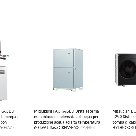
ACKAGED
Mitsubishi PACKAGED Unità esterna
Mitsubishi
da pompa di
monoblocco condensata ad acqua per
R290 Sistema
 con
produzione acqua ad alta temperatura
pompa di cal
Z90VAA-
60 kW trifase CRHV-P600YA-HPB
HYDROBOX 
W+ERPX-VM