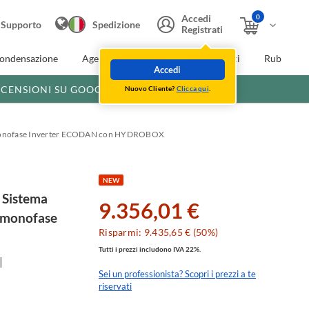
0
Accedi
Supporto
Spedizione
Registrati
condensazione
Agevolazioni fiscali
Extra Sconti
Rubinette
Accedi
ECENSIONI SU GOOGLE
Nuovo Cliente?
Clicca qui
.
 monofase Inverter ECODAN con HYDROBOX
NEW
Sistema
9.356,01 €
e monofase
Risparmi: 9.435,65 € (50%)
Tutti i prezzi includono IVA 22%.
Sei un professionista? Scopri i prezzi a te
riservati