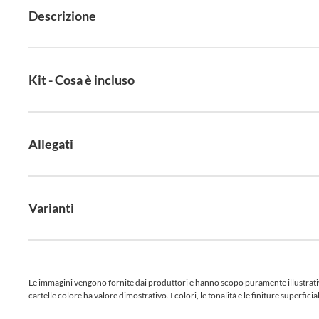
Descrizione
Kit - Cosa è incluso
Allegati
Varianti
Le immagini vengono fornite dai produttori e hanno scopo puramente illustrativo.
cartelle colore ha valore dimostrativo. I colori, le tonalità e le finiture superf