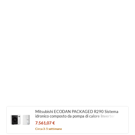
Mitsubishi ECODAN PACKAGED R290 Sistema
idronico composto da pompa di calore Inverter
ECODAN con HYDROBOX PUZ-WZ90VAA-
7.561,07 €
W+ERPX-VM2E
Circa 3-5 settimane