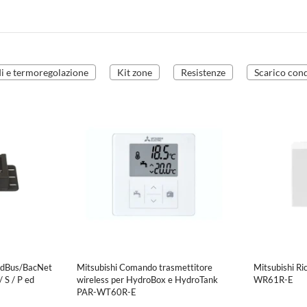
 e termoregolazione
Kit zone
Resistenze
Scarico con
ModBus/BacNet
Mitsubishi Comando trasmettitore
Mitsubishi Ri
/ S / P ed
wireless per HydroBox e HydroTank
WR61R-E
PAR-WT60R-E