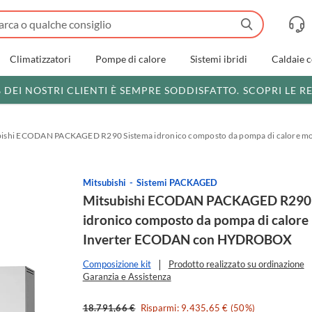
Climatizzatori
Pompe di calore
Sistemi ibridi
Caldaie 
% DEI NOSTRI CLIENTI È SEMPRE SODDISFATTO.
SCOPRI LE R
bishi ECODAN PACKAGED R290 Sistema idronico composto da pompa di calore
Mitsubishi
Sistemi PACKAGED
Mitsubishi ECODAN PACKAGED R290 
idronico composto da pompa di calor
Inverter ECODAN con HYDROBOX
Composizione kit
Prodotto realizzato su ordinazione
Garanzia e Assistenza
18.791,66 €
Risparmi: 9.435,65 € (50%)