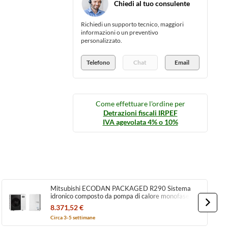
Chiedi al tuo consulente
Richiedi un supporto tecnico, maggiori
informazioni o un preventivo
personalizzato.
Telefono
Chat
Email
Come effettuare l'ordine per
Detrazioni fiscali IRPEF
IVA agevolata 4% o 10%
Mitsubishi ECODAN PACKAGED R290 Sistema
idronico composto da pompa di calore monofase
Inverter ECODAN con HYDROBOX PUZ-
8.371,52 €
WZ115VAA-W+ERPX-VM2E
Circa 3-5 settimane