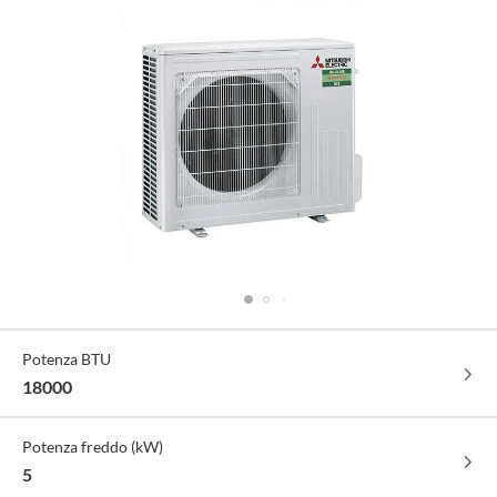
Specifiche
Potenza BTU
Tecniche
18000
Potenza freddo (kW)
5