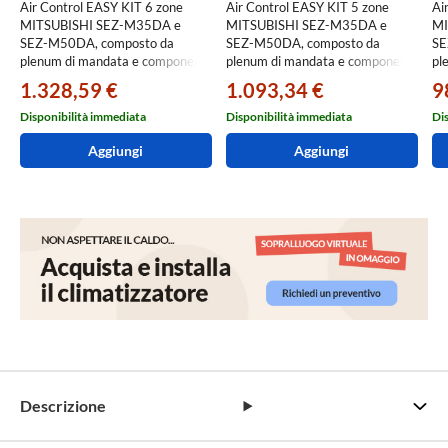
Air Control EASY KIT 6 zone
Air Control EASY KIT 5 zone
Ai
MITSUBISHI SEZ-M35DA e
MITSUBISHI SEZ-M35DA e
MI
SEZ-M50DA, composto da
SEZ-M50DA, composto da
SE
plenum di mandata e componenti
plenum di mandata e componenti
pl
per la distribuzione dell'aria
per la distribuzione dell'aria
per
1.328,59 €
1.093,34 €
9
EASYKIT6Z-PLC-SEZ-M35
EASYKIT5Z-PLC-SEZ-M35
EA
Disponibilità immediata
Disponibilità immediata
Di
Aggiungi
Aggiungi
Descrizione