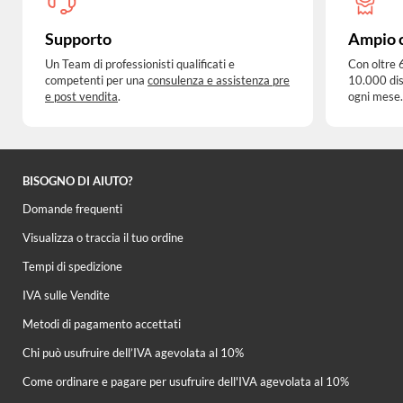
Supporto
Ampio 
Un Team di professionisti qualificati e
Con oltre 
competenti per una
consulenza e assistenza pre
10.000 dis
e post vendita
.
ogni mese.
BISOGNO DI AIUTO?
Domande frequenti
Visualizza o traccia il tuo ordine
Tempi di spedizione
IVA sulle Vendite
Metodi di pagamento accettati
Chi può usufruire dell’IVA agevolata al 10%
Come ordinare e pagare per usufruire dell'IVA agevolata al 10%