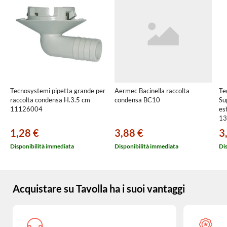
Tecnosystemi pipetta grande per
Aermec Bacinella raccolta
Te
raccolta condensa H.3.5 cm
condensa BC10
Su
11126004
es
13
1,28 €
3,88 €
3
Disponibilità immediata
Disponibilità immediata
Di
Acquistare su Tavolla ha i suoi vantaggi