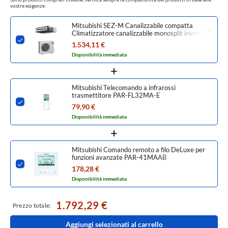
vostre esigenze.
Mitsubishi SEZ-M Canalizzabile compatta
Climatizzatore canalizzabile monosplit inverter |
unità esterna 5 kW unità interna 18000 BTU
1.534,11 €
SUZ-M50VA+SEZ-M50DA2
Disponibilità immediata
Mitsubishi Telecomando a infrarossi
trasmettitore PAR-FL32MA-E
79,90 €
Disponibilità immediata
Mitsubishi Comando remoto a filo DeLuxe per
funzioni avanzate PAR-41MAAB
178,28 €
Disponibilità immediata
1.792,29 €
Prezzo totale:
Aggiungi selezionati al carrello