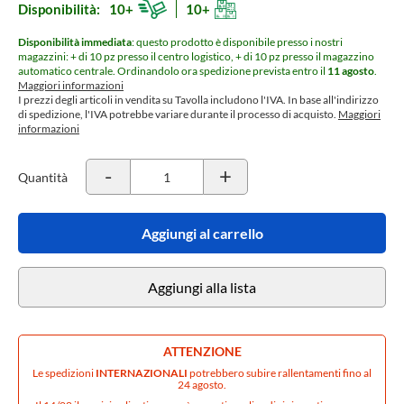
Disponibilità:
10+
10+
Disponibilità immediata
: questo prodotto è disponibile presso i nostri
magazzini: + di 10 pz presso il centro logistico, + di 10 pz presso il magazzino
automatico centrale.
Ordinandolo ora spedizione prevista entro il
11 agosto
.
Maggiori informazioni
I prezzi degli articoli in vendita su Tavolla includono l'IVA. In base all'indirizzo
di spedizione, l'IVA potrebbe variare durante il processo di acquisto.
Maggiori
informazioni
-
+
Quantità
Aggiungi al carrello
Aggiungi alla lista
ATTENZIONE
Le spedizioni
INTERNAZIONALI
potrebbero subire rallentamenti fino al
24 agosto.