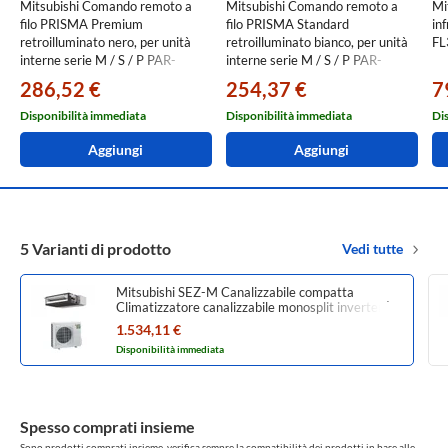
Mitsubishi Comando remoto a
Mitsubishi Comando remoto a
Mi
filo PRISMA Premium
filo PRISMA Standard
in
retroilluminato nero, per unità
retroilluminato bianco, per unità
FL
interne serie M / S / P PAR-
interne serie M / S / P PAR-
CT01MAA-PB
CT01MAA-SB
286,52 €
254,37 €
7
Disponibilità immediata
Disponibilità immediata
Di
Aggiungi
Aggiungi
5 Varianti di prodotto
Vedi tutte
Mitsubishi SEZ-M Canalizzabile compatta
Climatizzatore canalizzabile monosplit inverter |
unità esterna 5 kW unità interna 18000 BTU
1.534,11 €
SUZ-M50VA+SEZ-M50DA2
Disponibilità immediata
Spesso comprati insieme
Sono prodotti comprati insieme, verifica sempre la compatibilità dei prodotti in base alle