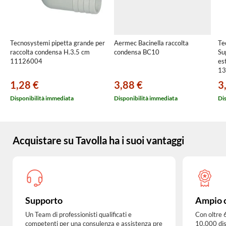
Tecnosystemi pipetta grande per
Aermec Bacinella raccolta
Te
raccolta condensa H.3.5 cm
condensa BC10
Su
11126004
es
13
1,28 €
3,88 €
3
Disponibilità immediata
Disponibilità immediata
Di
Acquistare su Tavolla ha i suoi vantaggi
Supporto
Ampio 
Un Team di professionisti qualificati e
Con oltre 
competenti per una
consulenza e assistenza pre
10.000 dis