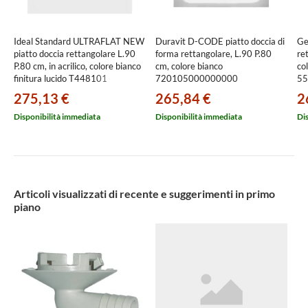
Ideal Standard ULTRAFLAT NEW
Duravit D-CODE piatto doccia di
Ge
piatto doccia rettangolare L.90
forma rettangolare, L.90 P.80
re
P.80 cm, in acrilico, colore bianco
cm, colore bianco
col
finitura lucido T448101
720105000000000
55
275,13 €
265,84 €
2
Disponibilità immediata
Disponibilità immediata
Di
Articoli visualizzati di recente e suggerimenti in primo
piano