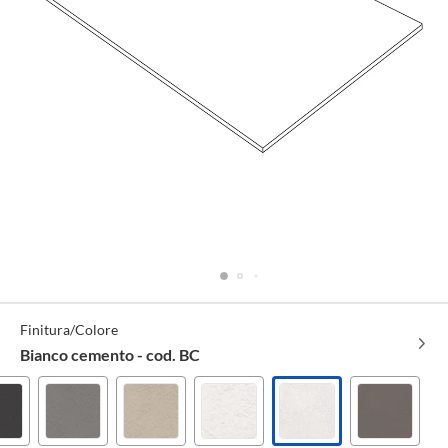
Specifiche
Finitura/Colore
Tecniche
Bianco cemento - cod. BC
Antracite
Grigio
Creta
Bianco
Bianco
Grigio