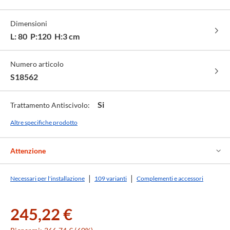
pietra
pietra
pietra
ardesia
cemento
cemento
-
-
-
-
-
Dimensioni
cod.
cod.
cod.
cod.
cod.
cod.
AP
GP
CP
BA
BC
GC
L: 80 P:120 H:3 cm
Numero articolo
S18562
Si
Trattamento Antiscivolo:
Altre specifiche prodotto
Attenzione
Necessari per l'installazione
109 varianti
Complementi e accessori
245,22 €