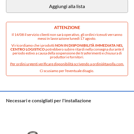
Aggiungi alla lista
ATTENZIONE
Il 14/08 il servizio clienti non sarà operativo, gli ordini ricevuti verranno
messi in lavorazione lunedì 17 agosto.
Vi ricordiamo che i prodotti
NON IN DISPONIBILITÀ IMMEDIATA NEL
CENTRO LOGISTICO
potrebbero subire ritardi nella consegna durante il
periodo estivo a causa della sospensione dei trasferimenti e chiusura di
produttori e fornitori.
Per ordini urgenti verificare disponibilità scrivendo a
ordini@tavolla.com
.
Ci scusiamo per l'eventuale disagio.
Necessari e consigliati per l'installazione