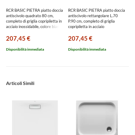
RCR BASIC PIETRA piatto doccia
RCR BASIC PIETRA piatto doccia
antiscivolo quadrato 80 cm,
antiscivolo rettangolare L.70
completo di griglia copripiletta in
P.90 cm, completo di griglia
acciaio inossidabile, colore bianco
copripiletta in acciaio
finitura pietra S18347
inossidabile, colore bianco finitura
207,45 €
207,45 €
pietra S14577
Disponibilità immediata
Disponibilità immediata
Articoli Simili