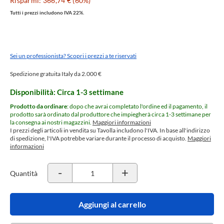
Risparmi: 366,74 € (60%)
Tutti i prezzi includono IVA 22%.
Sei un professionista? Scopri i prezzi a te riservati
Spedizione gratuita Italy da 2.000 €
Disponibilità: Circa 1-3 settimane
Prodotto da ordinare
: dopo che avrai completato l'ordine ed il pagamento, il
prodotto sarà ordinato dal produttore che impiegherà circa 1-3 settimane per
la consegna ai nostri magazzini.
Maggiori informazioni
I prezzi degli articoli in vendita su Tavolla includono l'IVA. In base all'indirizzo
di spedizione, l'IVA potrebbe variare durante il processo di acquisto.
Maggiori
informazioni
-
+
Quantità
Aggiungi al carrello