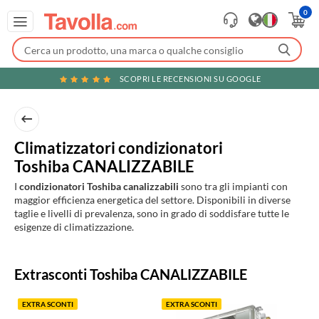
0
SCOPRI LE RECENSIONI SU GOOGLE
Climatizzatori condizionatori
Toshiba CANALIZZABILE
I
condizionatori Toshiba canalizzabili
sono tra gli impianti con
maggior efficienza energetica del settore. Disponibili in diverse
taglie e livelli di prevalenza, sono in grado di soddisfare tutte le
esigenze di climatizzazione.
Prodotti
Extrasconti Toshiba CANALIZZABILE
in
evidenza
EXTRA SCONTI
EXTRA SCONTI