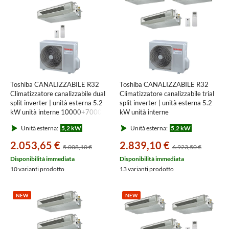
Toshiba CANALIZZABILE R32
Toshiba CANALIZZABILE R32
Climatizzatore canalizzabile dual
Climatizzatore canalizzabile trial
split inverter | unità esterna 5.2
split inverter | unità esterna 5.2
kW unità interne 10000+7000
kW unità interne
BTU RAS-2M18G3AVG-E+RAS-
7000+7000+7000 BTU RAS-
Unità esterna:
5,2 kW
Unità esterna:
5,2 kW
M[10|07]U2DVG-E
3M18G3AVG-E+RAS-
M[07|07|07]U2DVG-E
2.053,65 €
2.839,10 €
5.008,10 €
6.923,50 €
Disponibilità immediata
Disponibilità immediata
10 varianti prodotto
13 varianti prodotto
NEW
NEW