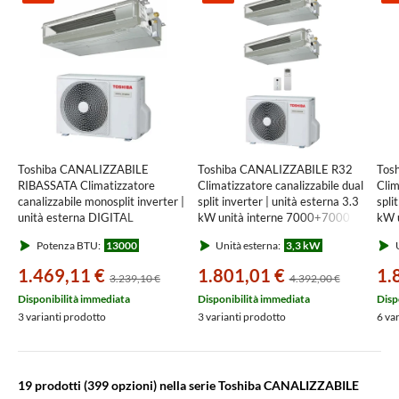
Toshiba CANALIZZABILE
Toshiba CANALIZZABILE R32
Tos
RIBASSATA Climatizzatore
Climatizzatore canalizzabile dual
Clim
canalizzabile monosplit inverter |
split inverter | unità esterna 3.3
spli
unità esterna DIGITAL
kW unità interne 7000+7000
kW 
INVERTER 3.6 kW unità interna
BTU RAS-2M10G3AVG-E+RAS-
BTU
Potenza BTU:
13000
Unità esterna:
3,3 kW
U
13000 BTU RAV-GM402ATP-
M[07|07]U2DVG-E
M[0
E+RAV-HM401SDTY-E
1.469,11 €
1.801,01 €
1.
3.239,10 €
4.392,00 €
Disponibilità immediata
Disponibilità immediata
Disp
3 varianti prodotto
3 varianti prodotto
6 va
19 prodotti
(399 opzioni) nella serie Toshiba CANALIZZABILE