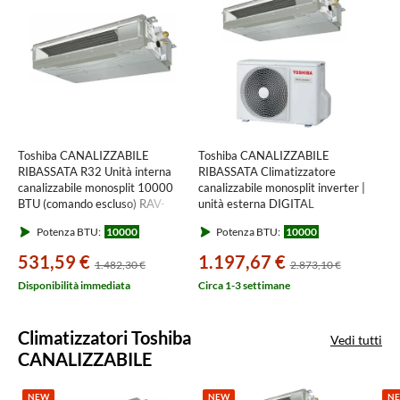
Toshiba CANALIZZABILE
Toshiba CANALIZZABILE
RIBASSATA R32 Unità interna
RIBASSATA Climatizzatore
canalizzabile monosplit 10000
canalizzabile monosplit inverter |
BTU (comando escluso) RAV-
unità esterna DIGITAL
RM301SDT-E
INVERTER 2.5 kW unità interna
Potenza BTU:
10000
Potenza BTU:
10000
10000 BTU RAV-GM301ATP-
E+RAV-RM301SDT-E
531,59 €
1.197,67 €
1.482,30 €
2.873,10 €
Disponibilità immediata
Circa 1-3 settimane
Climatizzatori Toshiba
Vedi tutti
CANALIZZABILE
NEW
NEW
N