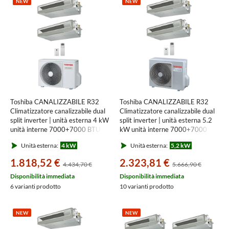
NEW
NEW
Toshiba CANALIZZABILE R32
Toshiba CANALIZZABILE R32
Climatizzatore canalizzabile dual
Climatizzatore canalizzabile dual
split inverter | unità esterna 4 kW
split inverter | unità esterna 5.2
unità interne 7000+7000 BTU
kW unità interne 7000+7000
RAS-2M14G3AVG-E+RAS-
BTU RAS-3M18G3AVG-E+RAS-
Unità esterna:
4 kW
Unità esterna:
5,2 kW
M[07|07]U2DVG-E
M[07|07]U2DVG-E
1.818,52 €
2.323,81 €
4.434,70 €
5.666,90 €
Disponibilità immediata
Disponibilità immediata
6 varianti prodotto
10 varianti prodotto
NEW
NEW