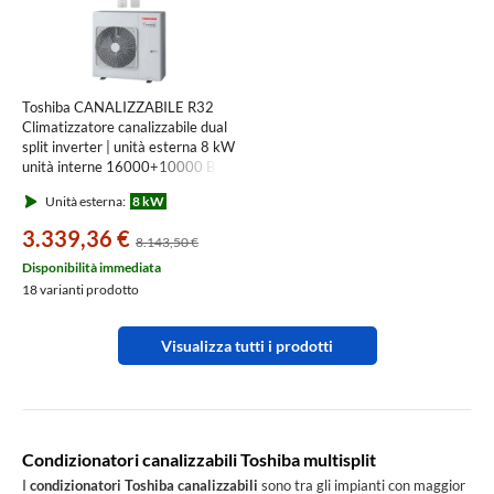
Toshiba CANALIZZABILE R32
Climatizzatore canalizzabile dual
split inverter | unità esterna 8 kW
unità interne 16000+10000 BTU
RAS-4M27G3AVG-E+RAS-
Unità esterna:
8 kW
M[16|10]U2DVG-E
3.339,36 €
8.143,50 €
Disponibilità immediata
18 varianti prodotto
Visualizza tutti i prodotti
Condizionatori canalizzabili Toshiba multisplit
I
condizionatori Toshiba canalizzabili
sono tra gli impianti con maggior