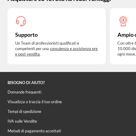
Supporto
Ampio 
Un Team di professionisti qualificati e
Con oltre 
competenti per una
consulenza e assistenza pre
10.000 dis
e post vendita
.
ogni mese.
BISOGNO DI AIUTO?
Domande frequenti
Visualizza o traccia il tuo ordine
Tempi di spedizione
IVA sulle Vendite
Metodi di pagamento accettati