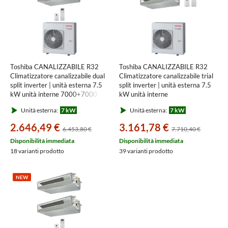
Toshiba CANALIZZABILE R32
Toshiba CANALIZZABILE R32
Climatizzatore canalizzabile dual
Climatizzatore canalizzabile trial
split inverter | unità esterna 7.5
split inverter | unità esterna 7.5
kW unità interne 7000+7000
kW unità interne
BTU RAS-3M26G3AVG-E+RAS-
7000+7000+7000 BTU RAS-
Unità esterna:
7 kW
Unità esterna:
7 kW
M[07|07]U2DVG-E
3M26G3AVG-E+RAS-
M[07|07|07]U2DVG-E
2.646,49 €
3.161,78 €
6.453,80 €
7.710,40 €
Disponibilità immediata
Disponibilità immediata
18 varianti prodotto
39 varianti prodotto
NEW