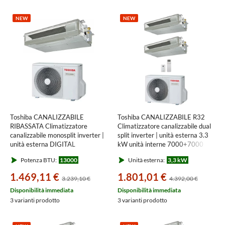
NEW
NEW
Toshiba CANALIZZABILE
Toshiba CANALIZZABILE R32
RIBASSATA Climatizzatore
Climatizzatore canalizzabile dual
canalizzabile monosplit inverter |
split inverter | unità esterna 3.3
unità esterna DIGITAL
kW unità interne 7000+7000
INVERTER 3.6 kW unità interna
BTU RAS-2M10G3AVG-E+RAS-
Potenza BTU:
13000
Unità esterna:
3,3 kW
13000 BTU RAV-GM402ATP-
M[07|07]U2DVG-E
E+RAV-HM401SDTY-E
1.469,11 €
1.801,01 €
3.239,10 €
4.392,00 €
Disponibilità immediata
Disponibilità immediata
3 varianti prodotto
3 varianti prodotto