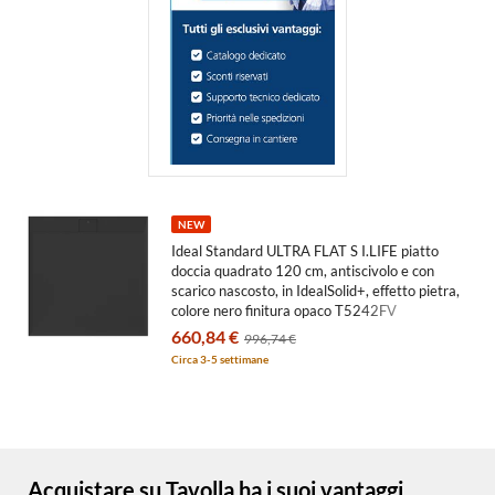
NEW
Ideal Standard ULTRA FLAT S I.LIFE piatto
doccia quadrato 120 cm, antiscivolo e con
scarico nascosto, in IdealSolid+, effetto pietra,
colore nero finitura opaco T5242FV
660,84 €
996,74 €
Circa 3-5 settimane
Acquistare su Tavolla ha i suoi vantaggi