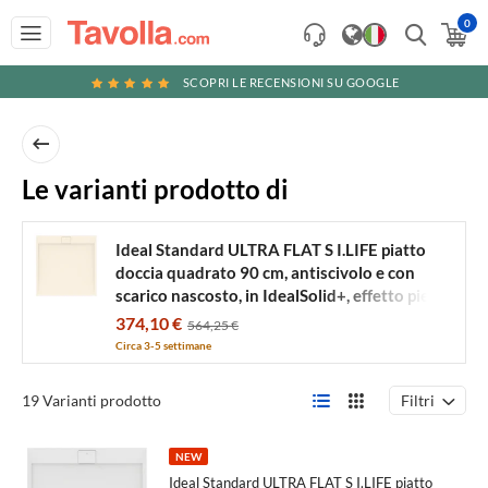
0
SCOPRI LE RECENSIONI SU GOOGLE
Ideal
Le varianti prodotto di
Standard
ULTRA
Ideal Standard ULTRA FLAT S I.LIFE piatto
doccia quadrato 90 cm, antiscivolo e con
FLAT
scarico nascosto, in IdealSolid+, effetto pietra,
S
colore sabbia finitura opaco T5227FT
374,10 €
564,25 €
I.LIFE
Circa 3-5 settimane
piatto
doccia
Filtri
19 Varianti prodotto
quadrato
90
NEW
Ideal Standard ULTRA FLAT S I.LIFE piatto