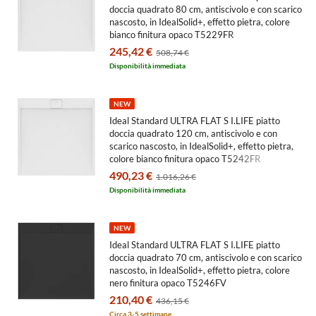
cm,
doccia quadrato 80 cm, antiscivolo e con scarico
antiscivolo
nascosto, in IdealSolid+, effetto pietra, colore
bianco finitura opaco T5229FR
e
245,42 €
508,74 €
con
Disponibilità immediata
scarico
nascosto,
NEW
in
Ideal Standard ULTRA FLAT S I.LIFE piatto
doccia quadrato 120 cm, antiscivolo e con
IdealSolid+,
scarico nascosto, in IdealSolid+, effetto pietra,
effetto
colore bianco finitura opaco T5242FR
490,23 €
pietra,
1.016,26 €
Disponibilità immediata
colore
sabbia
NEW
finitura
Ideal Standard ULTRA FLAT S I.LIFE piatto
opaco
doccia quadrato 70 cm, antiscivolo e con scarico
nascosto, in IdealSolid+, effetto pietra, colore
T5227FT
nero finitura opaco T5246FV
210,40 €
436,15 €
Circa 3-5 settimane