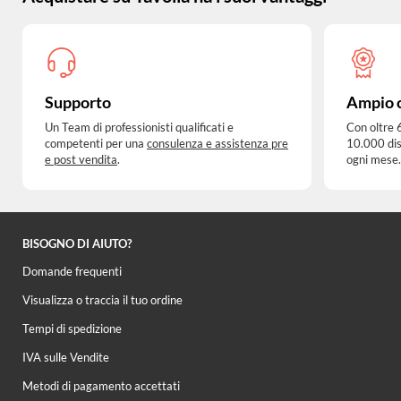
Supporto
Ampio 
Un Team di professionisti qualificati e
Con oltre 
competenti per una
consulenza e assistenza pre
10.000 dis
e post vendita
.
ogni mese.
BISOGNO DI AIUTO?
Domande frequenti
Visualizza o traccia il tuo ordine
Tempi di spedizione
IVA sulle Vendite
Metodi di pagamento accettati