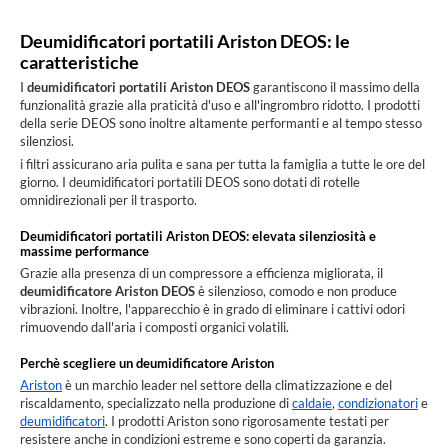
Deumidificatori portatili Ariston DEOS: le
caratteristiche
I
deumidificatori portatili Ariston DEOS
garantiscono il massimo della
funzionalità grazie alla praticità d'uso e all'ingrombro ridotto. I prodotti
della serie DEOS sono inoltre altamente performanti e al tempo stesso
silenziosi.
i filtri assicurano aria pulita e sana per tutta la famiglia a tutte le ore del
giorno. I deumidificatori portatili DEOS sono dotati di rotelle
omnidirezionali per il trasporto.
Deumidificatori portatili Ariston DEOS: elevata silenziosità e
massime performance
Grazie alla presenza di un compressore a efficienza migliorata, il
deumidificatore Ariston DEOS
è silenzioso, comodo e non produce
vibrazioni. Inoltre, l'apparecchio è in grado di eliminare i cattivi odori
rimuovendo dall'aria i composti organici volatili.
Perchè scegliere un deumidificatore Ariston
Ariston
è un marchio leader nel settore della climatizzazione e del
riscaldamento, specializzato nella produzione di
caldaie
,
condizionatori
e
deumidificatori
. I prodotti Ariston sono rigorosamente testati per
resistere anche in condizioni estreme e sono coperti da garanzia.