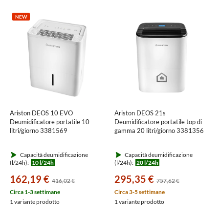
NEW
Ariston DEOS 10 EVO
Ariston DEOS 21s
Deumidificatore portatile 10
Deumidificatore portatile top di
litri/giorno 3381569
gamma 20 litri/giorno 3381356
Capacità deumidificazione
Capacità deumidificazione
(l/24h):
10 l/24h
(l/24h):
20 l/24h
162,19 €
295,35 €
416,02 €
757,62 €
Circa 1-3 settimane
Circa 3-5 settimane
1 variante prodotto
1 variante prodotto