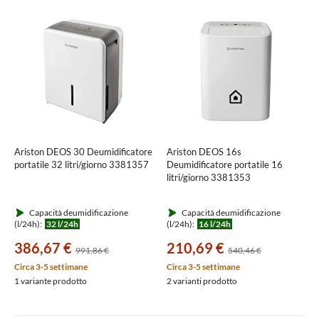
Ariston DEOS 30 Deumidificatore
Ariston DEOS 16s
portatile 32 litri/giorno 3381357
Deumidificatore portatile 16
litri/giorno 3381353
Capacità deumidificazione
Capacità deumidificazione
(l/24h):
32 l/24h
(l/24h):
16 l/24h
386,67 €
210,69 €
991,86 €
540,46 €
Circa 3-5 settimane
Circa 3-5 settimane
1 variante prodotto
2 varianti prodotto