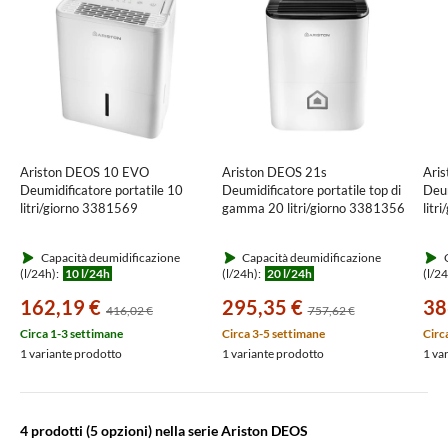
Ariston DEOS 10 EVO
Ariston DEOS 21s
Ari
Deumidificatore portatile 10
Deumidificatore portatile top di
Deum
litri/giorno 3381569
gamma 20 litri/giorno 3381356
litr
Capacità deumidificazione
Capacità deumidificazione
C
(l/24h):
10 l/24h
(l/24h):
20 l/24h
(l/2
162,19 €
295,35 €
38
416,02 €
757,62 €
Circa 1-3 settimane
Circa 3-5 settimane
Circ
1 variante prodotto
1 variante prodotto
1 va
4 prodotti
(5 opzioni) nella serie Ariston DEOS