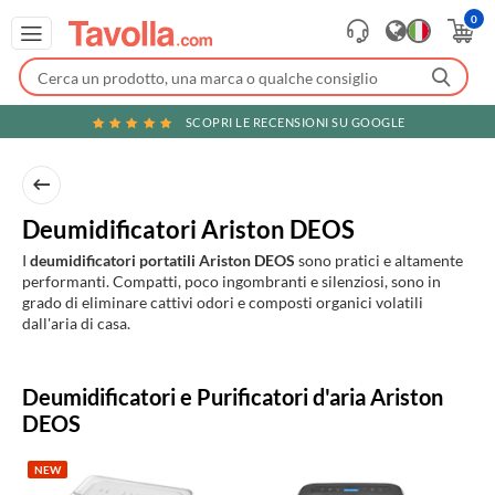
0
SCOPRI LE RECENSIONI SU GOOGLE
Deumidificatori Ariston DEOS
I
deumidificatori portatili Ariston DEOS
sono pratici e altamente
performanti. Compatti, poco ingombranti e silenziosi, sono in
grado di eliminare cattivi odori e composti organici volatili
dall'aria di casa.
Prodotti
Deumidificatori e Purificatori d'aria Ariston
in
DEOS
evidenza
NEW