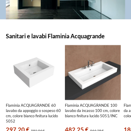
Prodotti
Sanitari e lavabi Flaminia Acquagrande
in
evidenza
Flaminia ACQUAGRANDE 60
Flaminia ACQUAGRANDE 100
Fla
lavabo da appoggio o sospeso 60
lavabo da incasso 100 cm, colore
da a
cm, colore bianco finitura lucido
bianco finitura lucido 5051/INC
colo
5052
297,20 €
482,25 €
18
581,94 €
944,28 €