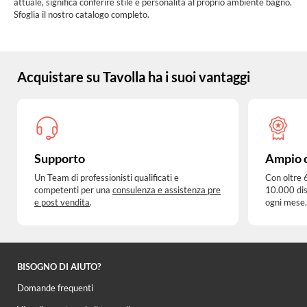
attuale, significa conferire stile e personalità al proprio ambiente bagno.
Sfoglia il nostro catalogo completo.
Acquistare su Tavolla ha i suoi vantaggi
Supporto
Ampio 
Un Team di professionisti qualificati e
Con oltre 
competenti per una
consulenza e assistenza pre
10.000 dis
e post vendita
.
ogni mese.
BISOGNO DI AIUTO?
Domande frequenti