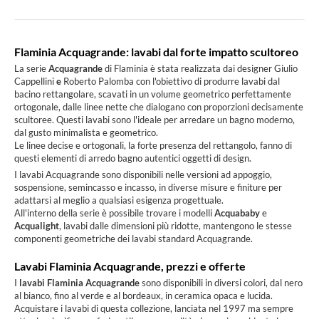
Flaminia Acquagrande: lavabi dal forte impatto scultoreo
La serie
Acquagrande
di Flaminia è stata realizzata dai designer
Giulio
Cappellini
e
Roberto Palomba
con l'obiettivo di produrre lavabi dal
bacino rettangolare, scavati in un volume geometrico perfettamente
ortogonale, dalle linee nette che dialogano con proporzioni decisamente
scultoree. Questi lavabi sono l'ideale per arredare un bagno moderno,
dal gusto minimalista e geometrico.
Le linee decise e ortogonali, la forte presenza del rettangolo, fanno di
questi elementi di arredo bagno autentici oggetti di design.
I lavabi Acquagrande sono disponibili nelle versioni ad appoggio,
sospensione, semincasso e incasso, in diverse misure e finiture per
adattarsi al meglio a qualsiasi esigenza progettuale.
All'interno della serie è possibile trovare i modelli
Acquababy
e
Acqualight
, lavabi dalle dimensioni più ridotte, mantengono le stesse
componenti geometriche dei lavabi standard Acquagrande.
Lavabi Flaminia Acquagrande, prezzi e offerte
I
lavabi Flaminia Acquagrande
sono disponibili in diversi colori, dal nero
al bianco, fino al verde e al bordeaux, in ceramica opaca e lucida.
Acquistare i lavabi di questa collezione, lanciata nel 1997 ma sempre