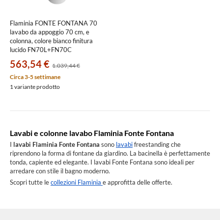
Flaminia FONTE FONTANA 70
lavabo da appoggio 70 cm, e
colonna, colore bianco finitura
lucido FN70L+FN70C
563,54 €
1.039,44 €
Circa 3-5 settimane
1 variante prodotto
Lavabi e colonne lavabo Flaminia Fonte Fontana
I
lavabi Flaminia Fonte Fontana
sono
lavabi
freestanding che
riprendono la forma di fontane da giardino. La bacinella è perfettamente
tonda, capiente ed elegante. I lavabi Fonte Fontana sono ideali per
arredare con stile il bagno moderno.
Scopri tutte le
collezioni Flaminia
e approfitta delle offerte.