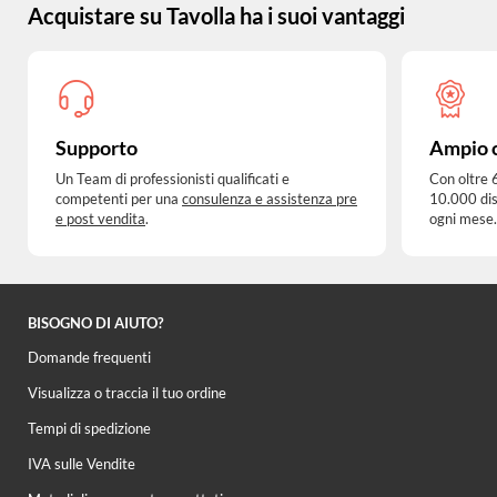
Acquistare su Tavolla ha i suoi vantaggi
Supporto
Ampio 
Un Team di professionisti qualificati e
Con oltre 
competenti per una
consulenza e assistenza pre
10.000 dis
e post vendita
.
ogni mese.
BISOGNO DI AIUTO?
Domande frequenti
Visualizza o traccia il tuo ordine
Tempi di spedizione
IVA sulle Vendite