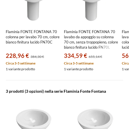
Flaminia FONTE FONTANA 70
Flaminia FONTE FONTANA 70
Fla
colonna per lavabo 70 cm, colore
lavabo da appoggio su colonna
lava
bianco finitura lucido FN70C
70 cm, senza troppopieno, colore
colo
bianco finitura lucido FN70L
luc
228,96 €
334,59 €
56
384,30 €
655,14 €
Circa 3-5 settimane
Circa 3-5 settimane
Circ
1 variante prodotto
1 variante prodotto
1 va
3 prodotti
(3 opzioni) nella serie Flaminia Fonte Fontana