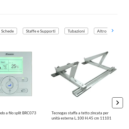
Schede
Staffe e Supporti
Tubazioni
Altro
o a filo split BRC073
Tecnogas staffa a tetto zincata per
T
unità esterna L.100 H.45 cm 11101
c
b