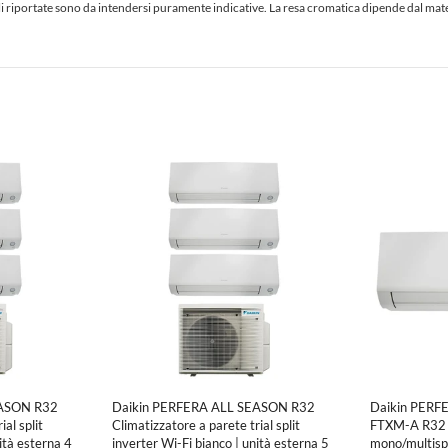
iciali riportate sono da intendersi puramente indicative. La resa cromatica dipende dal ma
EASON R32
Daikin PERFERA ALL SEASON R32
Daikin PERF
al split
Climatizzatore a parete trial split
FTXM-A R32 U
ità esterna 4
inverter Wi-Fi bianco | unità esterna 5
mono/multisp