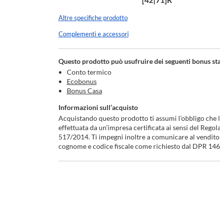
Altre specifiche prodotto
Complementi e accessori
Questo prodotto può usufruire dei seguenti bonus sta
Conto termico
Ecobonus
Bonus Casa
Informazioni sull’acquisto
Acquistando questo prodotto ti assumi l’obbligo che l’
effettuata da un’impresa certificata ai sensi del Rego
517/2014. Ti impegni inoltre a comunicare al vendito
cognome e codice fiscale come richiesto dal DPR 14