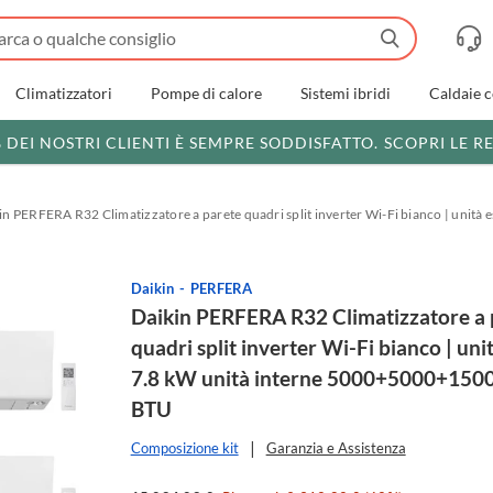
Climatizzatori
Pompe di calore
Sistemi ibridi
Caldaie 
% DEI NOSTRI CLIENTI È SEMPRE SODDISFATTO.
SCOPRI LE R
in PERFERA R32 Climatizzatore a parete quadri split inverter Wi-Fi bianco | un
Daikin
PERFERA
Daikin PERFERA R32 Climatizzatore a 
quadri split inverter Wi-Fi bianco | uni
7.8 kW unità interne 5000+5000+15
BTU
Composizione kit
Garanzia e Assistenza