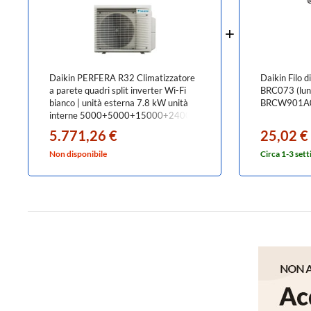
Daikin PERFERA R32 Climatizzatore
Daikin Filo d
a parete quadri split inverter Wi-Fi
BRC073 (lun
bianco | unità esterna 7.8 kW unità
BRCW901A
interne 5000+5000+15000+24000
BTU
5.771,26 €
25,02 €
5MXM90A9+CTXM[15|15]R+FTXM[42|71]R
Non disponibile
Circa 1-3 set