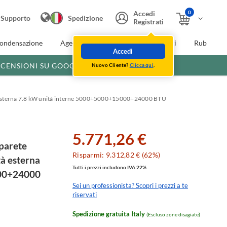
0
Accedi
Supporto
Spedizione
Registrati
condensazione
Agevolazioni fiscali
Extra Sconti
Rubinette
Accedi
ECENSIONI SU GOOGLE
Nuovo Cliente?
Clicca qui
.
ità esterna 7.8 kW unità interne 5000+5000+15000+24000 BTU
5.771,26 €
parete
Risparmi: 9.312,82 € (62%)
tà esterna
Tutti i prezzi includono IVA 22%.
000+24000
Sei un professionista? Scopri i prezzi a te
riservati
Spedizione gratuita Italy
(Escluso zone disagiate)