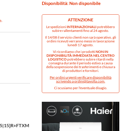
Disponibilità: Non disponibile
ATTENZIONE
e.
Le spedizioni
INTERNAZIONALI
potrebbero
subire rallentamenti fino al 24 agosto.
Il 14/08 il servizio clienti non sarà operativo, gli
ordini ricevuti verranno messi in lavorazione
lunedì 17 agosto.
Vi ricordiamo che i prodotti
NON IN
DISPONIBILITÀ IMMEDIATA NEL CENTRO
LOGISTICO
potrebbero subire ritardi nella
consegna durante il periodo estivo a causa
della sospensione dei trasferimenti e chiusura
di produttori e fornitori.
Per ordini urgenti verificare disponibilità
scrivendo a
ordini@tavolla.com
.
Ci scusiamo per l'eventuale disagio.
5|15]R+FTXM