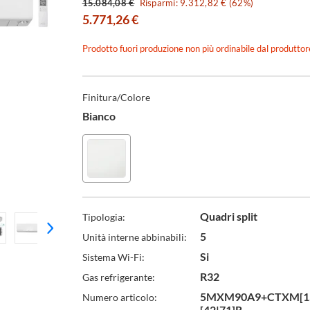
15.084,08 €
Risparmi: 9.312,82 € (62%)
5.771,26 €
Prodotto fuori produzione non più ordinabile dal produttor
Specifiche
Tecniche
Finitura/Colore
Bianco
Quadri split
Tipologia:
5
Unità interne abbinabili:
Si
Sistema Wi-Fi:
R32
Gas refrigerante:
5MXM90A9+CTXM[1
Numero articolo:
[42|71]R