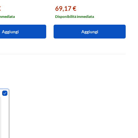
€
69,17 €
6
immediata
Disponibilità immediata
Di
Aggiungi
Aggiungi