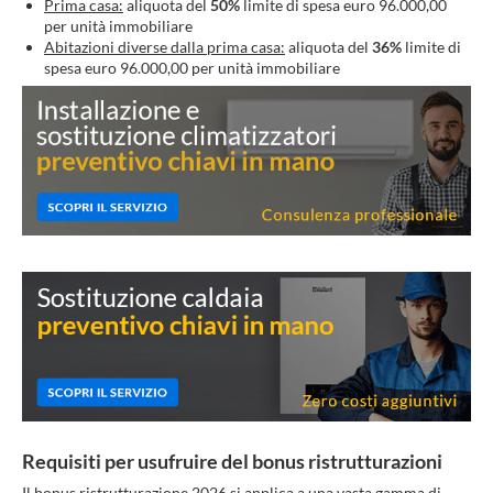
Prima casa:
aliquota del
50%
limite di spesa euro 96.000,00
per unità immobiliare
Abitazioni diverse dalla prima casa:
aliquota del
36%
limite di
spesa euro 96.000,00 per unità immobiliare
Requisiti per usufruire del bonus ristrutturazioni
Il bonus ristrutturazione 2026 si applica a una vasta gamma di