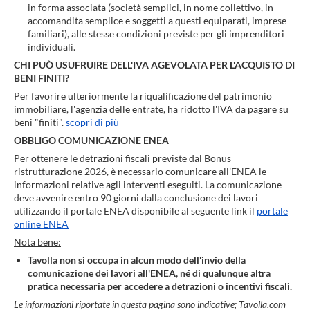
in forma associata (società semplici, in nome collettivo, in
accomandita semplice e soggetti a questi equiparati, imprese
familiari), alle stesse condizioni previste per gli imprenditori
individuali.
CHI PUÒ USUFRUIRE DELL'IVA AGEVOLATA PER L'ACQUISTO DI
BENI FINITI?
Per favorire ulteriormente la riqualificazione del patrimonio
immobiliare, l'agenzia delle entrate, ha ridotto l'IVA da pagare su
beni "finiti".
scopri di più
OBBLIGO COMUNICAZIONE ENEA
Per ottenere le detrazioni fiscali previste dal Bonus
ristrutturazione 2026, è necessario comunicare all’ENEA le
informazioni relative agli interventi eseguiti. La comunicazione
deve avvenire entro 90 giorni dalla conclusione dei lavori
utilizzando il portale ENEA disponibile al seguente link il
portale
online ENEA
Nota bene:
Tavolla non si occupa in alcun modo dell'invio della
comunicazione dei lavori all'ENEA, né di qualunque altra
pratica necessaria per accedere a detrazioni o incentivi fiscali.
Le informazioni riportate in questa pagina sono indicative; Tavolla.com