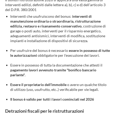
interventi edilizi, definiti dalle lettere a), b), c) e d) dell’articolo 3
del D.P.R. 380/2001
Interventi che usufruiscono del bonus:
interventi di
manutenzione ordinaria o straordinaria, ristrutturazione
edilizia, restauro e risanamento conservativo
, costruzione di
garage o posti auto, interventi per il risparmio energetico,
adeguamenti antisismici, interventi di modifica, sostituzione
impianti e installazione di dispositivi di sicurezza.
Per usufruire del bonus è necessario
essere in possesso di tutte
le autorizzazioni
obbligatorie per l’esecuzione dei lavori.
Essere in possesso di tutta la documentazione che attesti il
pagamento lavori avvenuto tramite "bonifico bancario
parlante".
Essere il proprietario dell’immobile
o avere un qualche titolo
di utilizzo (uso, usufrutto, etc..) verificabile per vie legali.
Il bonus è valido per tutti i lavori cominciati nel 2026
Detrazioni fiscali per le ristrutturazioni