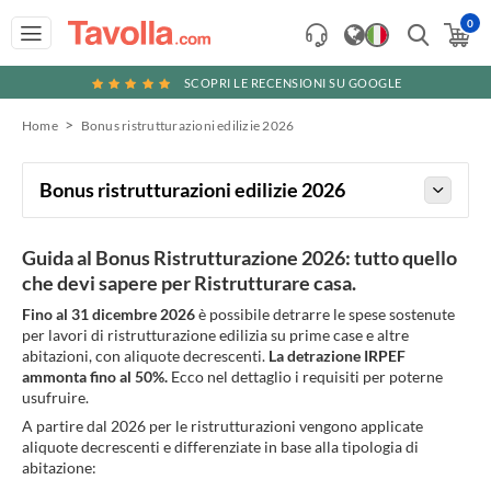
0
SCOPRI LE RECENSIONI SU GOOGLE
Home
Bonus ristrutturazioni edilizie 2026
Bonus ristrutturazioni edilizie 2026
Guida al
Bonus Ristrutturazione 2026
: tutto quello
che devi sapere per Ristrutturare casa.
Fino al 31 dicembre 2026
è possibile detrarre le spese sostenute
per lavori di ristrutturazione edilizia su prime case e altre
abitazioni, con aliquote decrescenti.
La detrazione IRPEF
ammonta fino al 50%.
Ecco nel dettaglio i requisiti per poterne
usufruire.
A partire dal 2026 per le ristrutturazioni vengono applicate
aliquote decrescenti e differenziate in base alla tipologia di
abitazione: