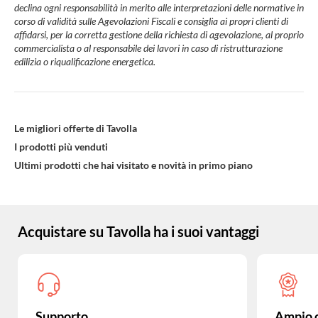
declina ogni responsabilità in merito alle interpretazioni delle normative in
corso di validità sulle Agevolazioni Fiscali e consiglia ai propri clienti di
affidarsi, per la corretta gestione della richiesta di agevolazione, al proprio
commercialista o al responsabile dei lavori in caso di ristrutturazione
edilizia o riqualificazione energetica.
Le migliori offerte di Tavolla
I prodotti più venduti
Ultimi prodotti che hai visitato e novità in primo piano
Acquistare su Tavolla ha i suoi vantaggi
Supporto
Ampio 