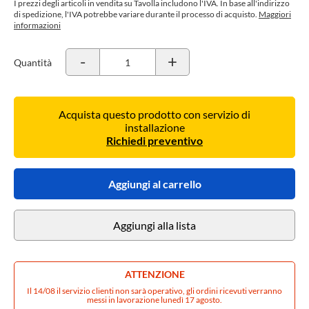
I prezzi degli articoli in vendita su Tavolla includono l'IVA. In base all'indirizzo
di spedizione, l'IVA potrebbe variare durante il processo di acquisto.
Maggiori
informazioni
-
+
Quantità
Acquista questo prodotto con servizio di
installazione
Richiedi preventivo
Aggiungi al carrello
Aggiungi alla lista
ATTENZIONE
Il 14/08 il servizio clienti non sarà operativo, gli ordini ricevuti verranno
messi in lavorazione lunedì 17 agosto.