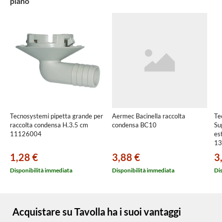
piano
Tecnosystemi pipetta grande per
Aermec Bacinella raccolta
Te
raccolta condensa H.3.5 cm
condensa BC10
Su
11126004
es
13
1,28 €
3,88 €
3
Disponibilità immediata
Disponibilità immediata
Di
Acquistare su Tavolla ha i suoi vantaggi