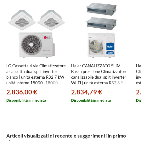
LG Cassetta 4 vie Climatizzatore
Haier CANALIZZATO SLIM
Ha
a cassetta dual split inverter
Bassa pressione Climatizzatore
Cl
bianco | unità esterna R32 7 kW
canalizzabile dual split inverter
in
unità interne 18000+18000
Wi-Fi | unità esterna R32 8.5 kW
es
BTU
unità interne 12000+18000
18
2.836,00 €
2.834,79 €
2
MU4R25.U24A0+CT[18|18]F.NQ0
BTU
4U
4U85S2SR5FA+AD[35|50]S2SS1FA(H
M
Disponibilità immediata
Disponibilità immediata
Di
Articoli visualizzati di recente e suggerimenti in primo