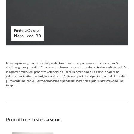
Finitura/Colore:
Nero - cod. BB
Le immagini vengono fornite dai produttori e hanno scopo puramente illustrativo. Si
declina ogni responsabilità per l'eventuale mancata corrispondenza tra immagini e testi. Per
le caratteristiche del prodotto attenersi a quanto in descrizione. Le cartelle colore ha
valore dimostrativo. I colori, le tonalità e le finiture superficiali riportate sono da intendersi
puramente indicative. La resa cromatica dipende dal materiale e può subire variazioni nel
tempo.
Prodotti della stessa serie