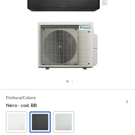
Specifiche
Finitura/Colore
Tecniche
Nero - cod. BB
Bianco
Nero
Silver