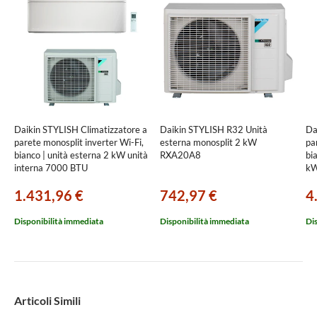
Daikin STYLISH Climatizzatore a
Daikin STYLISH R32 Unità
Da
parete monosplit inverter Wi-Fi,
esterna monosplit 2 kW
par
bianco | unità esterna 2 kW unità
RXA20A8
bi
interna 7000 BTU
kW
SB.FTXA20CW/RXA
70
1.431,96 €
742,97 €
4
4M
Disponibilità immediata
Disponibilità immediata
Di
Articoli Simili