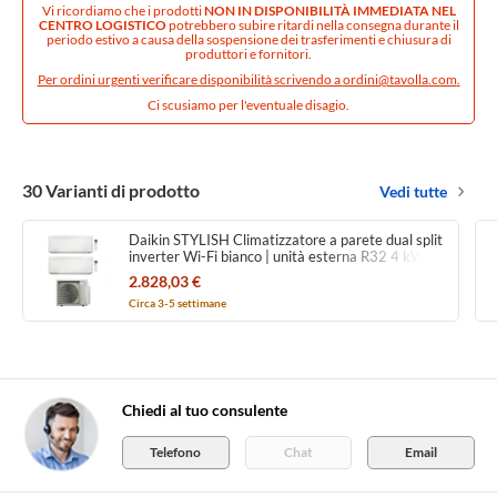
Vi ricordiamo che i prodotti
NON IN DISPONIBILITÀ IMMEDIATA NEL
CENTRO LOGISTICO
potrebbero subire ritardi nella consegna durante il
periodo estivo a causa della sospensione dei trasferimenti e chiusura di
produttori e fornitori.
Per ordini urgenti verificare disponibilità scrivendo a
ordini@tavolla.com
.
Ci scusiamo per l'eventuale disagio.
30 Varianti di prodotto
Vedi tutte
Daikin STYLISH Climatizzatore a parete dual split
inverter Wi-Fi bianco | unità esterna R32 4 kW
unità interne 5000+5000 BTU
2.828,03 €
3MXM40A9+CTXA[15|15]CW
Circa 3-5 settimane
Chiedi al tuo consulente
Telefono
Chat
Email