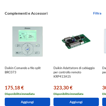
Complementi e Accessori
Filtra
Daikin Comando a filo split
Daikin Adattatore di cablaggio
Da
BRC073
per controllo remoto
pe
KRP413A1S
175,18 €
323,30 €
3
Disponibilità immediata
Disponibilità immediata
Di
Aggiungi
Aggiungi