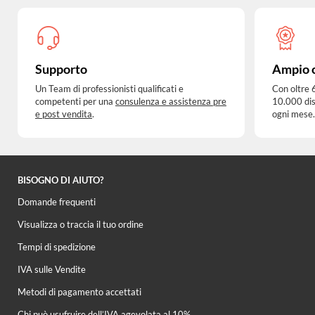
Supporto
Ampio 
Un Team di professionisti qualificati e
Con oltre 
competenti per una
consulenza e assistenza pre
10.000 dis
e post vendita
.
ogni mese.
BISOGNO DI AIUTO?
Domande frequenti
Visualizza o traccia il tuo ordine
Tempi di spedizione
IVA sulle Vendite
Metodi di pagamento accettati
Chi può usufruire dell’IVA agevolata al 10%