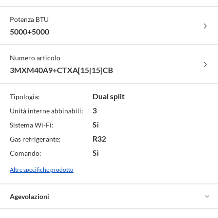
-
-
-
cod.
cod.
cod.
Potenza BTU
AW
BB
BS
5000+5000
Numero articolo
3MXM40A9+CTXA[15|15]CB
Dual split
Tipologia:
3
Unità interne abbinabili:
Si
Sistema Wi-Fi:
R32
Gas refrigerante:
Sì
Comando:
Altre specifiche prodotto
Agevolazioni