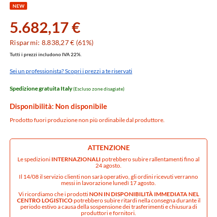
NEW
5.682,17 €
Risparmi: 8.838,27 € (61%)
Tutti i prezzi includono IVA 22%.
Sei un professionista? Scopri i prezzi a te riservati
Spedizione gratuita Italy
(Escluso zone disagiate)
Disponibilità: Non disponibile
Prodotto fuori produzione non più ordinabile dal produttore.
ATTENZIONE
Le spedizioni
INTERNAZIONALI
potrebbero subire rallentamenti fino al
24 agosto.
Il 14/08 il servizio clienti non sarà operativo, gli ordini ricevuti verranno
messi in lavorazione lunedì 17 agosto.
Vi ricordiamo che i prodotti
NON IN DISPONIBILITÀ IMMEDIATA NEL
CENTRO LOGISTICO
potrebbero subire ritardi nella consegna durante il
periodo estivo a causa della sospensione dei trasferimenti e chiusura di
produttori e fornitori.