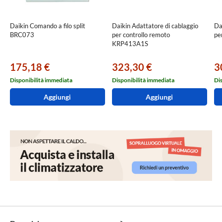
Daikin Comando a filo split
Daikin Adattatore di cablaggio
Da
BRC073
per controllo remoto
pe
KRP413A1S
175,18 €
323,30 €
3
Disponibilità immediata
Disponibilità immediata
Di
Aggiungi
Aggiungi