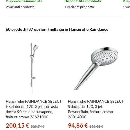
Disponibilità immediata
Disponibilità immediata
Disp
2 varianti prodotto
1 variante prodotto
1 va
60 prodotti
(87 opzioni) nella serie Hansgrohe Raindance
Hansgrohe RAINDANCE SELECT
Hansgrohe RAINDANCE SELECT
E set doccia 120, 3 jet, con asta
S doccetta 120, 3 jet,
doccia 90 cm e portasapone,
PowderRain, finitura cromo
finitura cromo 26621000
26014000
200,15 €
94,86 €
320,74 €
152,01 €