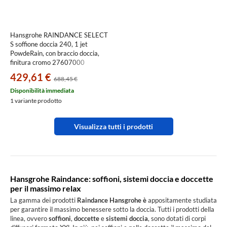
Hansgrohe RAINDANCE SELECT
S soffione doccia 240, 1 jet
PowdeRain, con braccio doccia,
finitura cromo 27607000
429,61 €
688,45 €
Disponibilità immediata
1 variante prodotto
Visualizza tutti i prodotti
Hansgrohe Raindance: soffioni, sistemi doccia e doccette
per il massimo relax
La gamma dei prodotti
Raindance Hansgrohe è
appositamente studiata
per garantire il massimo benessere sotto la doccia. Tutti i prodotti della
linea, ovvero
soffioni
,
doccette
e
sistemi doccia
, sono dotati di corpi