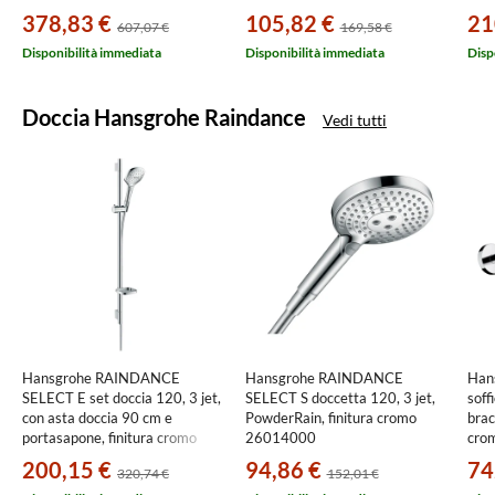
27648000
278
378,83 €
105,82 €
21
607,07 €
169,58 €
Disponibilità immediata
Disponibilità immediata
Disp
Doccia Hansgrohe Raindance
Vedi tutti
Hansgrohe RAINDANCE
Hansgrohe RAINDANCE
Han
SELECT E set doccia 120, 3 jet,
SELECT S doccetta 120, 3 jet,
soff
con asta doccia 90 cm e
PowderRain, finitura cromo
brac
portasapone, finitura cromo
26014000
cro
26621000
200,15 €
94,86 €
74
320,74 €
152,01 €