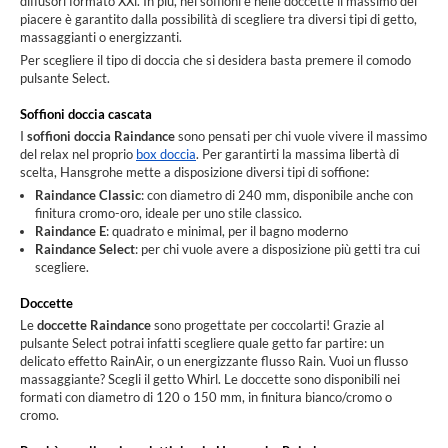
diffusori formato XXl. In più, nei soffioni e nelle doccette il massimo del
piacere è garantito dalla possibilità di scegliere tra diversi tipi di getto,
massaggianti o energizzanti.
Per scegliere il tipo di doccia che si desidera basta premere il comodo
pulsante Select.
Soffioni doccia cascata
I
soffioni doccia Raindance
sono pensati per chi vuole vivere il massimo
del relax nel proprio
box doccia
. Per garantirti la massima libertà di
scelta, Hansgrohe mette a disposizione diversi tipi di soffione:
Raindance Classic
: con diametro di 240 mm, disponibile anche con
finitura cromo-oro, ideale per uno stile classico.
Raindance E
: quadrato e minimal, per il bagno moderno
Raindance Select
: per chi vuole avere a disposizione più getti tra cui
scegliere.
Doccette
Le
doccette Raindance
sono progettate per coccolarti! Grazie al
pulsante Select potrai infatti scegliere quale getto far partire: un
delicato effetto RainAir, o un energizzante flusso Rain. Vuoi un flusso
massaggiante? Scegli il getto Whirl. Le doccette sono disponibili nei
formati con diametro di 120 o 150 mm, in finitura bianco/cromo o
cromo.