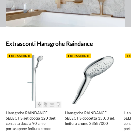
Prodotti
Extrasconti Hansgrohe Raindance
in
evidenza
EXTRA SCONTI
EXTRA SCONTI
EX
Hansgrohe RAINDANCE
Hansgrohe RAINDANCE
Han
SELECT S set doccia 120 3jet
SELECT S doccetta 150, 3 jet,
SELE
con asta doccia 90 cm e
finitura cromo 28587000
con 
portasapone finitura cromo
port