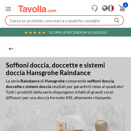
0
SCOPRI LE RECENSIONI SU GOOGLE
Soffioni doccia, doccette e sistemi
doccia Hansgrohe Raindance
La serie
Raindance
di
Hansgrohe
comprende
soffioni doccia,
doccette
e
sistemi doccia
studiati per garantirti relax al quadrato!
Tutti i prodotti della serie dispongono infatti di grandi corpi
diffusori per una doccia formato XXL altamente rilassante.