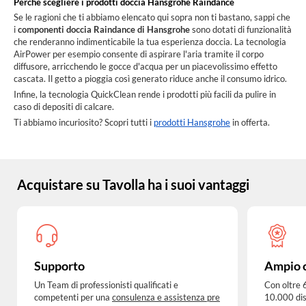
Perchè scegliere i prodotti doccia Hansgrohe Raindance
Se le ragioni che ti abbiamo elencato qui sopra non ti bastano, sappi che
i
componenti doccia Raindance di Hansgrohe
sono dotati di funzionalità
che renderanno indimenticabile la tua esperienza doccia. La tecnologia
AirPower per esempio consente di aspirare l'aria tramite il corpo
diffusore, arricchendo le gocce d'acqua per un piacevolissimo effetto
cascata. Il getto a pioggia così generato riduce anche il consumo idrico.
Infine, la tecnologia QuickClean rende i prodotti più facili da pulire in
caso di depositi di calcare.
Ti abbiamo incuriosito? Scopri tutti i
prodotti Hansgrohe
in offerta.
Acquistare su Tavolla ha i suoi vantaggi
Supporto
Ampio 
Un Team di professionisti qualificati e
Con oltre 
competenti per una
consulenza e assistenza pre
10.000 dis