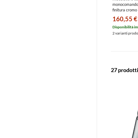
monocomando
finitura cro
160,55 €
Disponibilità i
2 varianti prod
27 prodott