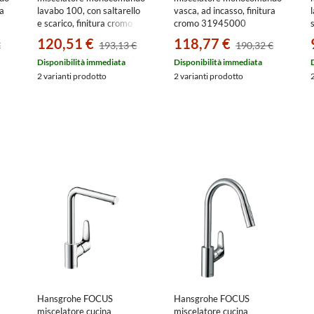
a
lavabo 100, con saltarello
vasca, ad incasso, finitura
o
e scarico, finitura cromo
cromo 31945000
31607000
120,51 €
118,77 €
€
193,13 €
190,32 €
Disponibilità immediata
Disponibilità immediata
2 varianti prodotto
2 varianti prodotto
Hansgrohe FOCUS
Hansgrohe FOCUS
miscelatore cucina
miscelatore cucina