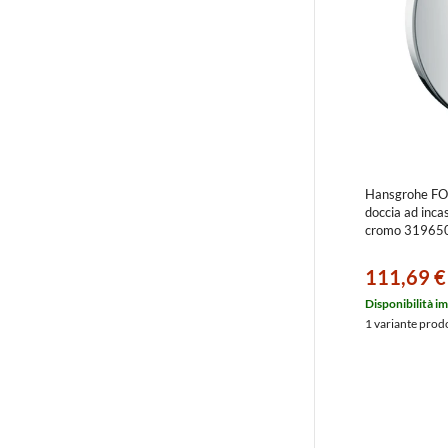
Hansgrohe FO
doccia ad incas
cromo 31965
111,69 €
Disponibilità i
1 variante prod