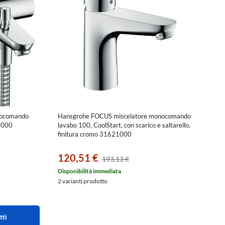
nocomando
Hansgrohe FOCUS miscelatore monocomando
40000
lavabo 100, CoolStart, con scarico e saltarello,
finitura cromo 31621000
120,51 €
193,13 €
Disponibilità immediata
2 varianti prodotto
tti