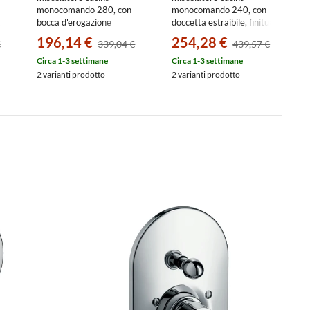
monocomando 280, con
monocomando 240, con
0
bocca d'erogazione
doccetta estraibile, finitura
girevole, finitura cromo
cromo 31815000
196,14 €
254,28 €
€
339,04 €
439,57 €
31817000
Circa 1-3 settimane
Circa 1-3 settimane
2 varianti prodotto
2 varianti prodotto