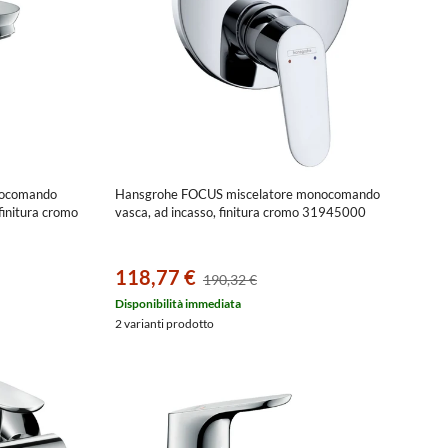
nocomando
Hansgrohe FOCUS miscelatore monocomando
 finitura cromo
vasca, ad incasso, finitura cromo 31945000
118,77 €
190,32 €
Disponibilità immediata
2 varianti prodotto