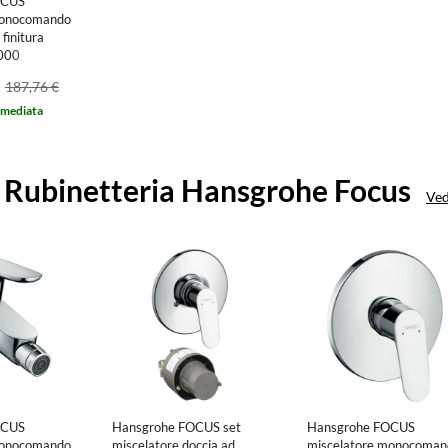
OCUS
monocomando
finitura
000
187,76 €
mmediata
 Rubinetteria Hansgrohe Focus
Ved
OCUS
Hansgrohe FOCUS set
Hansgrohe FOCUS
monocomando
miscelatore doccia ad
miscelatore monocoman