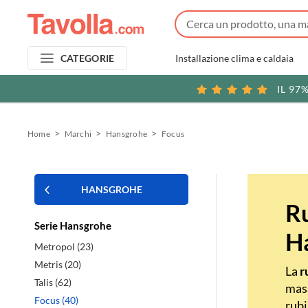
Installazione clima e caldaia
CATEGORIE
IL 97
Home
Marchi
Hansgrohe
Focus
HANSGROHE
R
Serie Hansgrohe
H
Metropol (23)
Metris (20)
La
r
Talis (62)
mass
Focus (40)
rubi