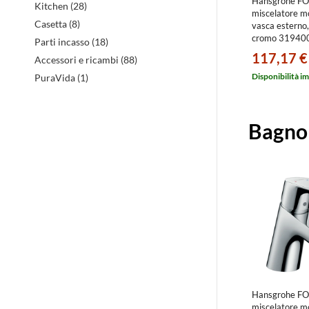
Hansgrohe F
Kitchen (28)
miscelatore 
Casetta (8)
vasca esterno, 
cromo 31940
Parti incasso (18)
117,17 €
Accessori e ricambi (88)
Disponibilità i
PuraVida (1)
Bagno
Hansgrohe F
miscelatore 