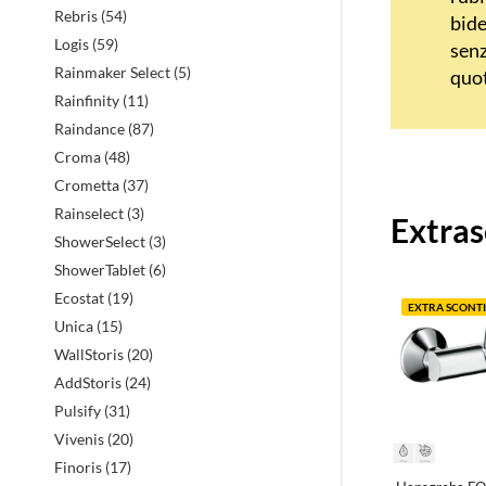
Rebris (54)
bide
Logis (59)
senz
Rainmaker Select (5)
quot
Rainfinity (11)
Raindance (87)
Croma (48)
Crometta (37)
Prodott
Rainselect (3)
Extras
in
ShowerSelect (3)
evidenz
ShowerTablet (6)
Ecostat (19)
EXTRA SCONTI
Unica (15)
WallStoris (20)
AddStoris (24)
Pulsify (31)
Vivenis (20)
Finoris (17)