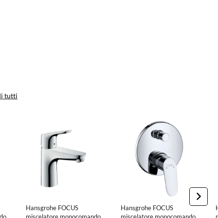
i tutti
Hansgrohe FOCUS
Hansgrohe FOCUS
do
miscelatore monocomando
miscelatore monocomando