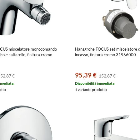
CUS miscelatore monocomando
Hansgrohe FOCUS set miscelatore d
ico e saltarello, finitura cromo
incasso, finitura cromo 31966000
95,39 €
52,87 €
152,87 €
mmediata
Disponibilità immediata
otto
1 variante prodotto