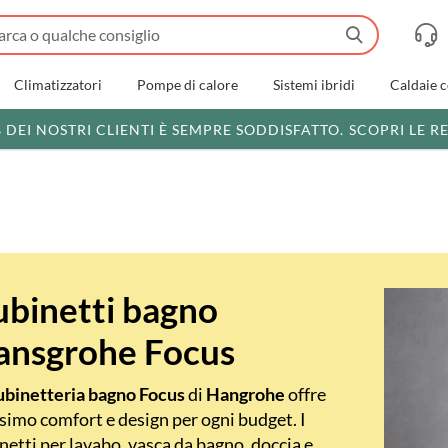
Climatizzatori
Pompe di calore
Sistemi ibridi
Caldaie 
% DEI NOSTRI CLIENTI È SEMPRE SODDISFATTO.
SCOPRI LE R
ubinetti bagno
ansgrohe Focus
ubinetteria bagno Focus
di
Hangrohe
offre
imo comfort e design per ogni budget. I
netti per lavabo, vasca da bagno, doccia e