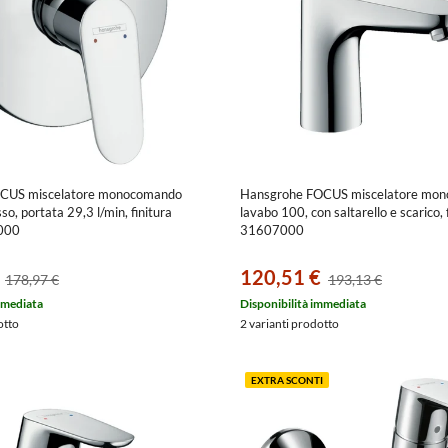
CUS miscelatore monocomando
Hansgrohe FOCUS miscelatore mo
so, portata 29,3 l/min, finitura
lavabo 100, con saltarello e scarico,
000
31607000
120,51 €
178,97 €
193,13 €
mmediata
Disponibilità immediata
otto
2 varianti prodotto
EXTRA SCONTI