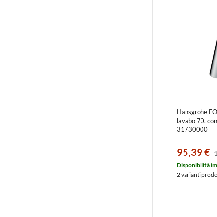
Hansgrohe FO
lavabo 70, con 
31730000
95,39 €
1
Disponibilità i
2 varianti prod