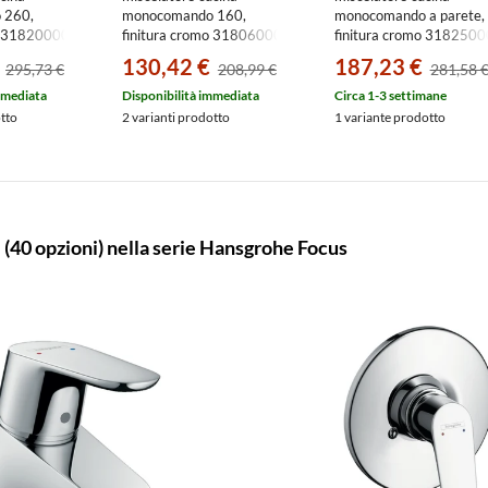
 260,
monocomando 160,
monocomando a parete,
mo 31820000
finitura cromo 31806000
finitura cromo 3182500
130,42 €
187,23 €
295,73 €
208,99 €
281,58 
mmediata
Disponibilità immediata
Circa 1-3 settimane
otto
2 varianti prodotto
1 variante prodotto
i
(40 opzioni) nella serie Hansgrohe Focus