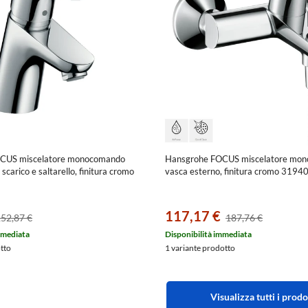
CUS miscelatore monocomando
Hansgrohe FOCUS miscelatore mo
scarico e saltarello, finitura cromo
vasca esterno, finitura cromo 319
117,17 €
52,87 €
187,76 €
mmediata
Disponibilità immediata
otto
1 variante prodotto
Visualizza tutti i prodo