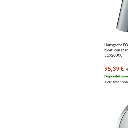
Hansgrohe FO
bidet, con scar
31920000
95,39 €
1
Disponibilità i
1 variante prod