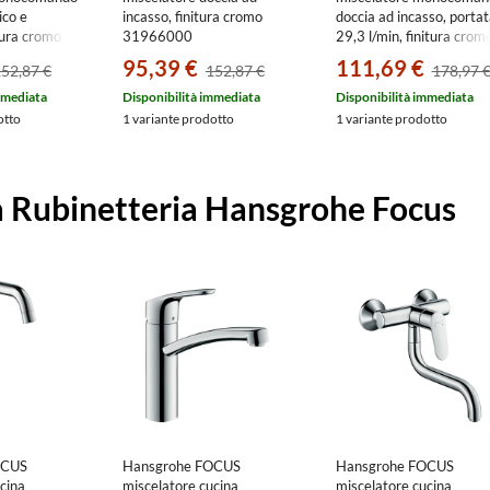
ico e
incasso, finitura cromo
doccia ad incasso, portat
itura cromo
31966000
29,3 l/min, finitura crom
31965000
95,39 €
111,69 €
52,87 €
152,87 €
178,97 
mmediata
Disponibilità immediata
Disponibilità immediata
otto
1 variante prodotto
1 variante prodotto
 Rubinetteria Hansgrohe Focus
OCUS
Hansgrohe FOCUS
Hansgrohe FOCUS
cina
miscelatore cucina
miscelatore cucina