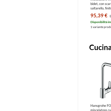
bidet, con scar
saltarello, fin
31920000
95,39 €
1
Disponibilità i
1 variante prod
Cucina
Hansgrohe F
miscelatore cu