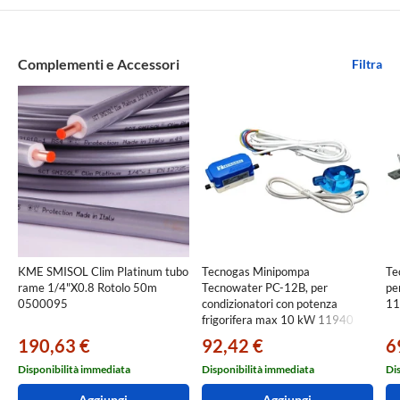
Complementi e Accessori
Filtra
KME SMISOL Clim Platinum tubo
Tecnogas Minipompa
Te
rame 1/4"X0.8 Rotolo 50m
Tecnowater PC-12B, per
pe
0500095
condizionatori con potenza
11
frigorifera max 10 kW 11940
190,63 €
92,42 €
6
Disponibilità immediata
Disponibilità immediata
Di
Aggiungi
Aggiungi