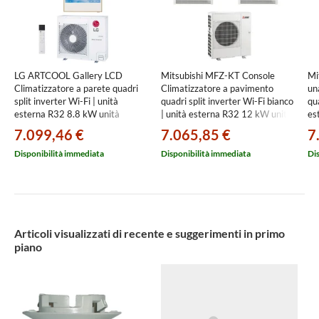
LG ARTCOOL Gallery LCD
Mitsubishi MFZ-KT Console
Mi
Climatizzatore a parete quadri
Climatizzatore a pavimento
un
split inverter Wi-Fi | unità
quadri split inverter Wi-Fi bianco
qua
esterna R32 8.8 kW unità
| unità esterna R32 12 kW unità
es
interne
interne
70
7.099,46 €
7.065,85 €
7
9000+9000+9000+12000 BTU
12000+12000+18000+18000
BT
MU5R30.U36A0+A[09|09|09|12]GA2N.EEU
BTU MXZ-6F120VF+MFZ-
KY
Disponibilità immediata
Disponibilità immediata
Di
KT[35|35|50|50]VGK
KP
Articoli visualizzati di recente e suggerimenti in primo
piano