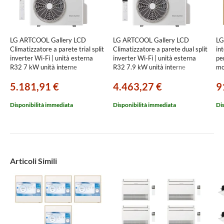
LG ARTCOOL Gallery LCD
LG ARTCOOL Gallery LCD
LG
Climatizzatore a parete trial split
Climatizzatore a parete dual split
in
inverter Wi-Fi | unità esterna
inverter Wi-Fi | unità esterna
pe
R32 7 kW unità interne
R32 7.9 kW unità interne
mo
9000+9000+9000 BTU
9000+9000 BTU
BT
5.181,91 €
4.463,27 €
9
MU4R25.U24A0+A[09|09|09]GA2N.EEU
MU4R27.U24A0+A[09|09]GA2N.EE
Disponibilità immediata
Disponibilità immediata
Di
Articoli Simili