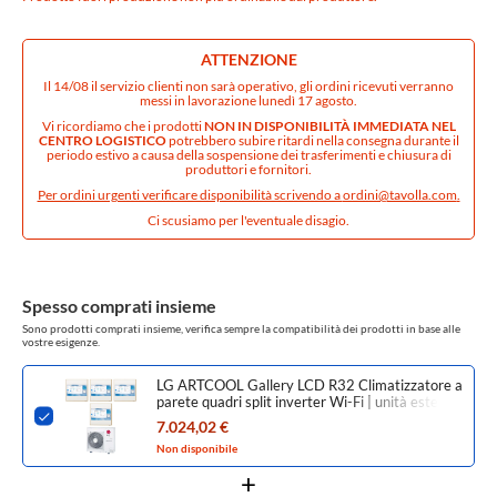
ATTENZIONE
Il 14/08 il servizio clienti non sarà operativo, gli ordini ricevuti verranno
messi in lavorazione lunedì 17 agosto.
Vi ricordiamo che i prodotti
NON IN DISPONIBILITÀ IMMEDIATA NEL
CENTRO LOGISTICO
potrebbero subire ritardi nella consegna durante il
periodo estivo a causa della sospensione dei trasferimenti e chiusura di
produttori e fornitori.
Per ordini urgenti verificare disponibilità scrivendo a
ordini@tavolla.com
.
Ci scusiamo per l'eventuale disagio.
Spesso comprati insieme
Sono prodotti comprati insieme, verifica sempre la compatibilità dei prodotti in base alle
vostre esigenze.
LG ARTCOOL Gallery LCD R32 Climatizzatore a
parete quadri split inverter Wi-Fi | unità esterna
8.8 kW unità interne 9000+9000+9000+9000
7.024,02 €
BTU MU5R30.U42+A[09|09|09|09]GA2.NSE
Non disponibile