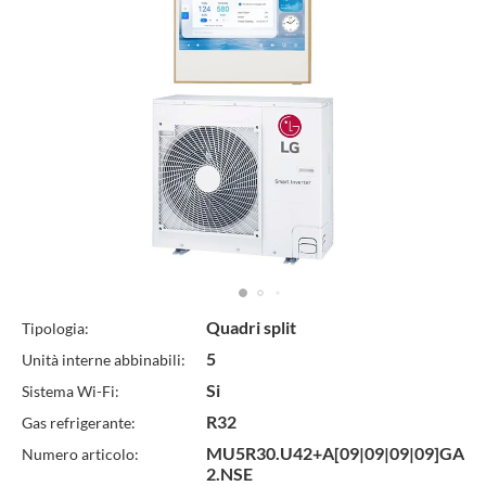
Specifiche
Quadri split
Tipologia:
5
Unità interne abbinabili:
Tecniche
Si
Sistema Wi-Fi:
R32
Gas refrigerante:
MU5R30.U42+A[09|09|09|09]GA
Numero articolo:
2.NSE