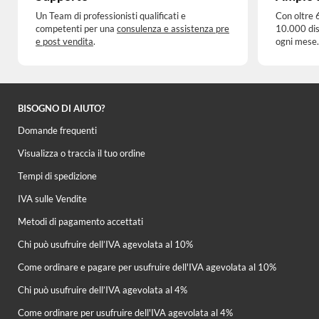
Un Team di professionisti qualificati e
Con oltre 
competenti per una
consulenza e assistenza pre
10.000 dis
e post vendita
.
ogni mese.
BISOGNO DI AIUTO?
Domande frequenti
Visualizza o traccia il tuo ordine
Tempi di spedizione
IVA sulle Vendite
Metodi di pagamento accettati
Chi può usufruire dell’IVA agevolata al 10%
Come ordinare e pagare per usufruire dell'IVA agevolata al 10%
Chi può usufruire dell’IVA agevolata al 4%
Come ordinare per usufruire dell'IVA agevolata al 4%