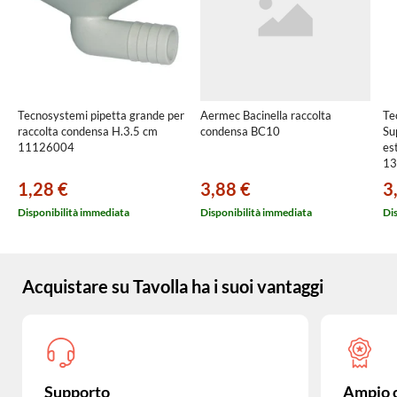
Tecnosystemi pipetta grande per
Aermec Bacinella raccolta
Te
raccolta condensa H.3.5 cm
condensa BC10
Su
11126004
es
13
1,28 €
3,88 €
3
Disponibilità immediata
Disponibilità immediata
Di
Acquistare su Tavolla ha i suoi vantaggi
Supporto
Ampio 