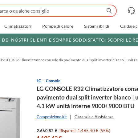
Climatizzatori
Pompe di calore
Sistemi ibridi
Caldaie 
% DEI NOSTRI CLIENTI È SEMPRE SODDISFATTO.
SCOPRI LE R
SOLE R32 Climatizzatore console da pavimento dual split inverter bianco | unità
LG
Console
LG CONSOLE R32 Climatizzatore conso
pavimento dual split inverter bianco | 
4.1 kW unità interne 9000+9000 BTU
Composizione kit
Garanzia e Assistenza
2.660,82 €
Risparmi: 1.465,40 € (55%)