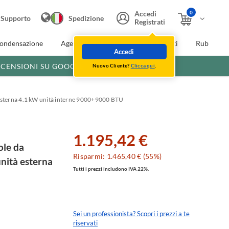
0
Accedi
Supporto
Spedizione
Registrati
condensazione
Agevolazioni fiscali
Extra Sconti
Rubinette
Accedi
ECENSIONI SU GOOGLE
Nuovo Cliente?
Clicca qui
.
 esterna 4.1 kW unità interne 9000+9000 BTU
1.195,42 €
le da
Risparmi: 1.465,40 € (55%)
unità esterna
Tutti i prezzi includono IVA 22%.
Sei un professionista? Scopri i prezzi a te
riservati