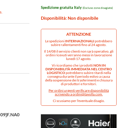
Spedizione gratuita Italy
(Escluso zone disagiate)
e.
Disponibilità: Non disponibile
ATTENZIONE
Le spedizioni
INTERNAZIONALI
potrebbero
subire rallentamenti fino al 24 agosto.
Il 14/08 il servizio clienti non sarà operativo, gli
ordini ricevuti verranno messi in lavorazione
lunedì 17 agosto.
Vi ricordiamo che i prodotti
NON IN
DISPONIBILITÀ IMMEDIATA NEL CENTRO
LOGISTICO
potrebbero subire ritardi nella
consegna durante il periodo estivo a causa
della sospensione dei trasferimenti e chiusura
di produttori e fornitori.
Per ordini urgenti verificare disponibilità
scrivendo a
ordini@tavolla.com
.
Ci scusiamo per l'eventuale disagio.
09]F.NA0