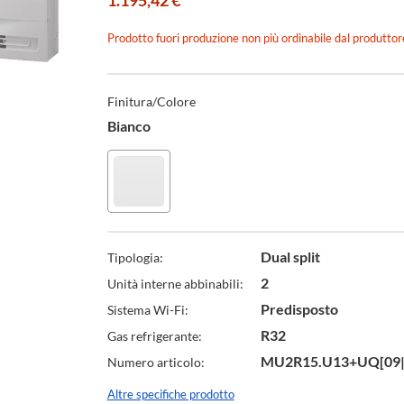
1.195,42 €
Prodotto fuori produzione non più ordinabile dal produttor
Specifiche
Tecniche
Finitura/Colore
Bianco
Dual split
Tipologia:
2
Unità interne abbinabili:
Predisposto
Sistema Wi-Fi:
R32
Gas refrigerante:
MU2R15.U13+UQ[09|
Numero articolo:
Altre specifiche prodotto