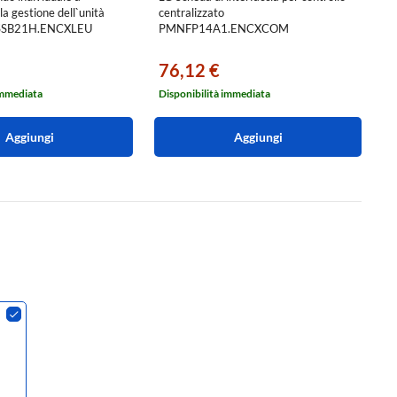
 la gestione dell`unità
centralizzato
st
LSSB21H.ENCXLEU
PMNFP14A1.ENCXCOM
c
76,12 €
7
immediata
Disponibilità immediata
Di
Aggiungi
Aggiungi