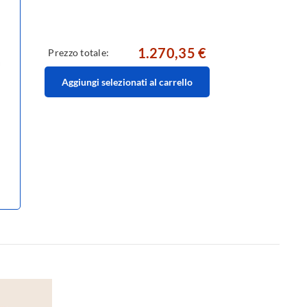
1.270,35 €
Prezzo totale:
Aggiungi selezionati al carrello