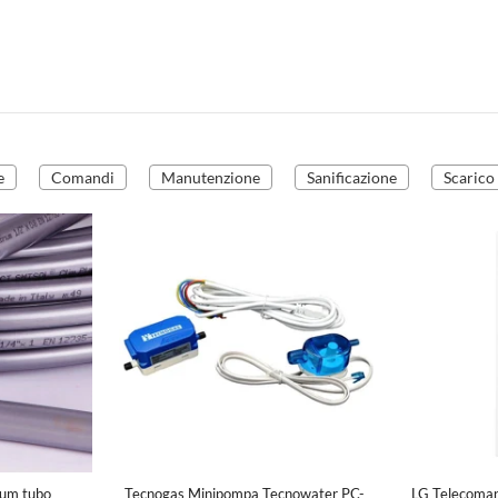
e
Comandi
Manutenzione
Sanificazione
Scarico
um tubo
Tecnogas Minipompa Tecnowater PC-
LG Telecoman