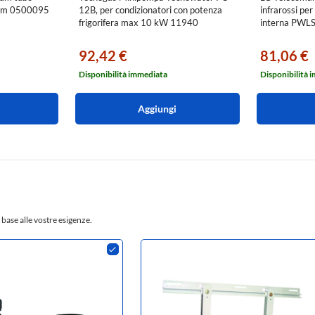
50m 0500095
12B, per condizionatori con potenza
infrarossi per
frigorifera max 10 kW 11940
interna PW
92,42 €
81,06 €
Disponibilità immediata
Disponibilità 
Aggiungi
 base alle vostre esigenze.