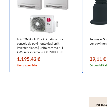
LG CONSOLE R32 Climatizzatore
Tecnogas Sup
console da pavimento dual split
per pavimen
inverter bianco | unità esterna 4.1
kW unità interne 9000+9000 BTU
MU2R15.U13+UQ[09|09]F.NA0
1.195,42 €
39,11 €
Non disponibile
Disponibilità