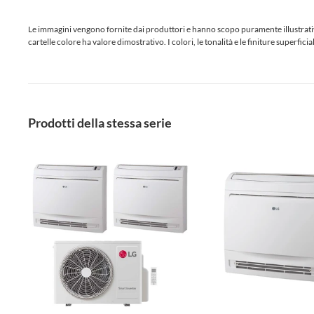
Le immagini vengono fornite dai produttori e hanno scopo puramente illustrativo.
cartelle colore ha valore dimostrativo. I colori, le tonalità e le finiture superf
Prodotti della stessa serie