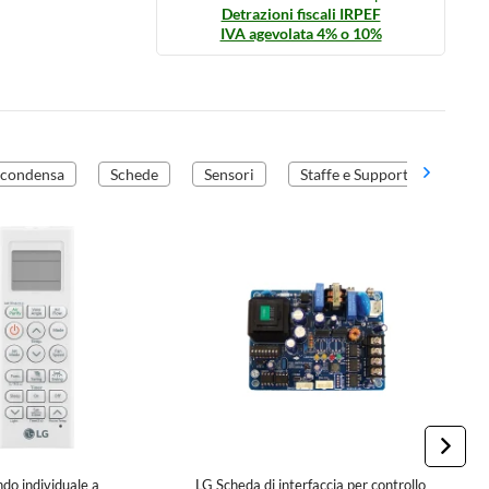
Detrazioni fiscali IRPEF
IVA agevolata 4% o 10%
 condensa
Schede
Sensori
Staffe e Supporti
Tuba
do individuale a
LG Scheda di interfaccia per controllo
L