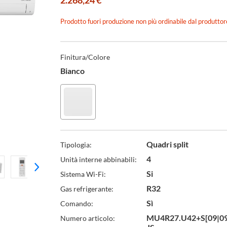
2.268,24 €
Prodotto fuori produzione non più ordinabile dal produttor
Specifiche
Tecniche
Finitura/Colore
Bianco
Quadri split
Tipologia:
4
Unità interne abbinabili:
Finitura
Si
Sistema Wi-Fi:
R32
Gas refrigerante:
Sì
Comando:
MU4R27.U42+S[09|09
Numero articolo: