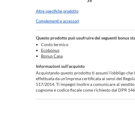
JS
Altre specifiche prodotto
Complementi e accessori
Questo prodotto può usufruire dei seguenti bonus sta
Conto termico
Ecobonus
Bonus Casa
Informazioni sull’acquisto
Acquistando questo prodotto ti assumi l’obbligo che l’
effettuata da un’impresa certificata ai sensi del Rego
517/2014. Ti impegni inoltre a comunicare al vendito
cognome e codice fiscale come richiesto dal DPR 14