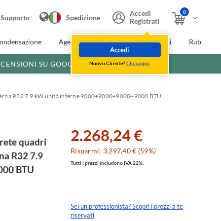
0
Accedi
Supporto
Spedizione
Registrati
condensazione
Agevolazioni fiscali
Extra Sconti
Rubinette
Accedi
ECENSIONI SU GOOGLE
Nuovo Cliente?
Clicca qui
.
 esterna R32 7.9 kW unità interne 9000+9000+9000+9000 BTU
2.268,24 €
rete quadri
Risparmi: 3.297,40 € (59%)
rna R32 7.9
Tutti i prezzi includono IVA 22%.
000 BTU
Sei un professionista? Scopri i prezzi a te
riservati