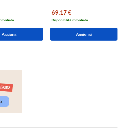
69,17 €
6
immediata
Disponibilità immediata
Di
Aggiungi
Aggiungi