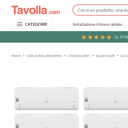
Installazione clima e caldaia
CATEGORIE
IL 97
Home
Clima e Riscaldamento
Climatizzatori
Quadri Split
LG L