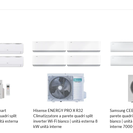
art
Hisense ENERGY PRO X R32
Samsung CEBU
adri split
Climatizzatore a parete quadri split
parete quadri 
ità esterna
inverter Wi-Fi bianco | unità esterna 8
bianco | unit
kW unità interne
interne 70
0 BTU
9000+9000+9000+9000 BTU
BTU