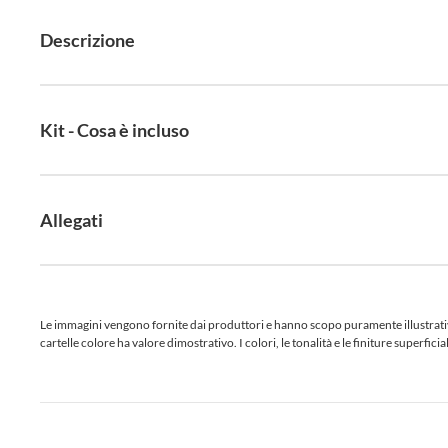
Descrizione
Kit - Cosa è incluso
Allegati
Le immagini vengono fornite dai produttori e hanno scopo puramente illustrativo.
cartelle colore ha valore dimostrativo. I colori, le tonalità e le finiture superf