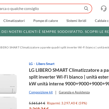
Climatizzatori
Pompe di calore
Sistemi ibridi
Caldaie 
% DEI NOSTRI CLIENTI È SEMPRE SODDISFATTO.
SCOPRI LE R
IBERO SMART Climatizzatore a parete quadri split inverter Wi-Fi bianco | unità
LG
Libero Smart
LG LIBERO SMART Climatizzatore a pa
split inverter Wi-Fi bianco | unità este
kW unità interne 9000+9000+9000+9
Composizione kit
Garanzia e Assistenza
5.565,64 €
Risparmi: 3.297,40 € (59%)