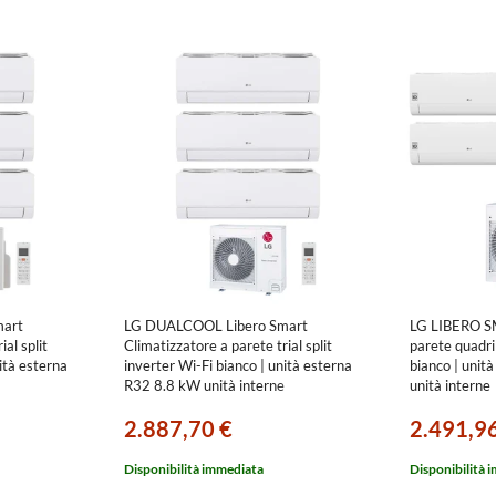
art
LG DUALCOOL Libero Smart
LG LIBERO SM
al split
Climatizzatore a parete trial split
parete quadri 
ità esterna
inverter Wi-Fi bianco | unità esterna
bianco | unit
R32 8.8 kW unità interne
unità interne
9000+9000+9000 BTU
12000+120
2.887,70 €
2.491,9
09|09]CSN.CSJ1
MU5R30.U36A0+EZ[09|09|09]CSN.CSJ1
MU5R30.U42
Disponibilità immediata
Disponibilità 