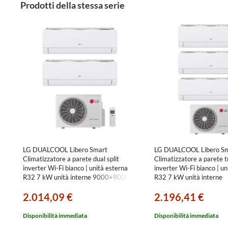
Prodotti della stessa serie
LG DUALCOOL Libero Smart
LG DUALCOOL Libero Sm
Climatizzatore a parete dual split
Climatizzatore a parete tri
inverter Wi-Fi bianco | unità esterna
inverter Wi-Fi bianco | un
R32 7 kW unità interne 9000+9000
R32 7 kW unità interne
BTU
9000+9000+9000 BTU
2.014,09 €
2.196,41 €
MU4R25.U24A0+EZ[09|09]CSN.CSJ1
MU4R25.U24A0+EZ[09|
Disponibilità immediata
Disponibilità immediata