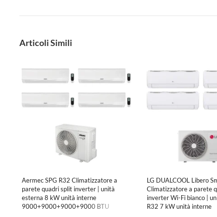
Articoli Simili
Aermec SPG R32 Climatizzatore a
LG DUALCOOL Libero Sm
parete quadri split inverter | unità
Climatizzatore a parete qu
esterna 8 kW unità interne
inverter Wi-Fi bianco | un
9000+9000+9000+9000 BTU
R32 7 kW unità interne
MPG840+SPG[250|250|250|250]W
7000+7000+7000+700