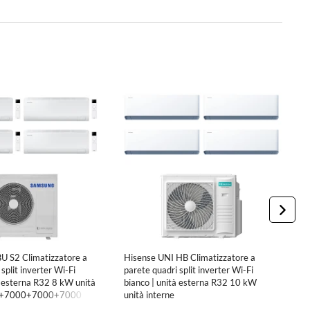
 S2 Climatizzatore a
Hisense UNI HB Climatizzatore a
H
split inverter Wi-Fi
parete quadri split inverter Wi-Fi
pa
à esterna R32 8 kW unità
bianco | unità esterna R32 10 kW
b
00+7000+7000+7000
unità interne
i
7000+9000+9000+24000 BTU
B