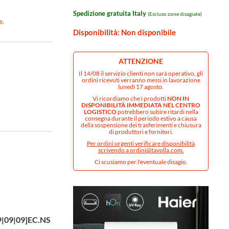
Spedizione gratuita Italy
(Escluso zone disagiate)
e.
Disponibilità: Non disponibile
ATTENZIONE
Il 14/08 il servizio clienti non sarà operativo, gli
ordini ricevuti verranno messi in lavorazione
lunedì 17 agosto.
Vi ricordiamo che i prodotti
NON IN
DISPONIBILITÀ IMMEDIATA NEL CENTRO
LOGISTICO
potrebbero subire ritardi nella
consegna durante il periodo estivo a causa
della sospensione dei trasferimenti e chiusura
di produttori e fornitori.
Per ordini urgenti verificare disponibilità
scrivendo a
ordini@tavolla.com
.
Ci scusiamo per l'eventuale disagio.
|09|09]EC.NS