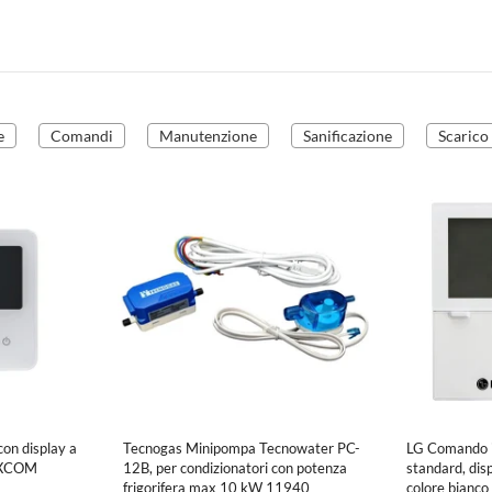
e
Comandi
Manutenzione
Sanificazione
Scarico
on display a
Tecnogas Minipompa Tecnowater PC-
LG Comando in
CXCOM
12B, per condizionatori con potenza
standard, displ
frigorifera max 10 kW 11940
colore bia