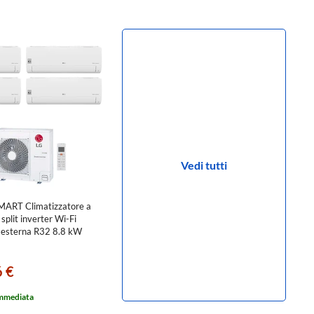
Vedi tutti
ART Climatizzatore a
split inverter Wi-Fi
à esterna R32 8.8 kW
00+12000+12000 BTU
6 €
+S[12|12|12|12]EC.NSJS
immediata