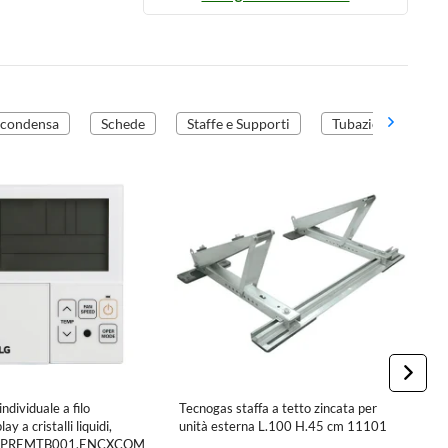
 condensa
Schede
Staffe e Supporti
Tubazioni
dividuale a filo
Tecnogas staffa a tetto zincata per
T
ay a cristalli liquidi,
unità esterna L.100 H.45 cm 11101
c
nco PREMTB001.ENCXCOM
b