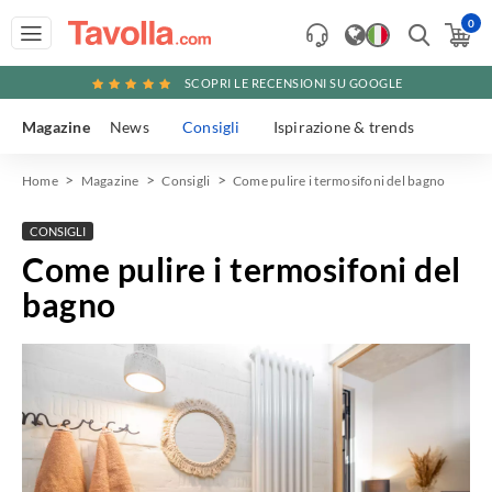
0
SCOPRI LE RECENSIONI SU GOOGLE
Magazine
News
Consigli
Ispirazione & trends
Home
Magazine
Consigli
Come pulire i termosifoni del bagno
CONSIGLI
Come pulire i termosifoni del
bagno