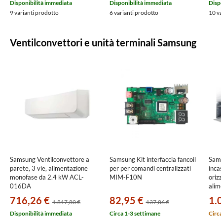
produzione ACS, comando incluso
AE
Disponibilità immediata
Disponibilità immediata
Disp
AE080BXYDEG/EU+AE200RNWMEG/EU
9 varianti prodotto
6 varianti prodotto
10 v
Ventilconvettori e unità terminali Samsung
Samsung Ventilconvettore a
Samsung Kit interfaccia fancoil
Sams
parete, 3 vie, alimentazione
per per comandi centralizzati
inca
monofase da 2.4 kW ACL-
MIM-F10N
oriz
016DA
alim
kW 
716,26 €
82,95 €
1.
1.817,80 €
137,86 €
Disponibilità immediata
Circa 1-3 settimane
Circ