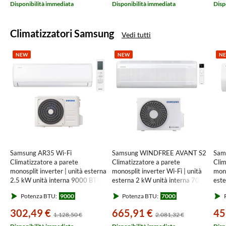
Disponibilità immediata
Disponibilità immediata
Disp
Climatizzatori Samsung
Vedi tutti
NEW
NEW
N
Samsung AR35 Wi-Fi
Samsung WINDFREE AVANT S2
Sam
Climatizzatore a parete
Climatizzatore a parete
Clim
monosplit inverter | unità esterna
monosplit inverter Wi-Fi | unità
mono
2.5 kW unità interna 9000 BTU
esterna 2 kW unità interna 7000
este
F-AR09ARH
BTU F-AR07AV2
BTU
Potenza BTU:
9000
Potenza BTU:
7000
302,49 €
665,91 €
45
1.128,50 €
2.081,32 €