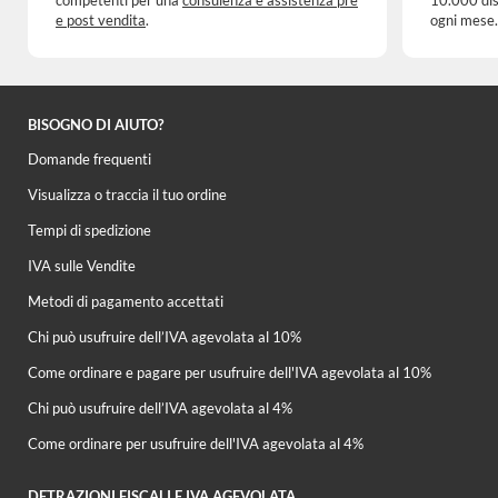
competenti per una
consulenza e assistenza pre
10.000 dis
e post vendita
.
ogni mese.
BISOGNO DI AIUTO?
Domande frequenti
Visualizza o traccia il tuo ordine
Tempi di spedizione
IVA sulle Vendite
Metodi di pagamento accettati
Chi può usufruire dell’IVA agevolata al 10%
Come ordinare e pagare per usufruire dell'IVA agevolata al 10%
Chi può usufruire dell’IVA agevolata al 4%
Come ordinare per usufruire dell'IVA agevolata al 4%
DETRAZIONI FISCALI E IVA AGEVOLATA