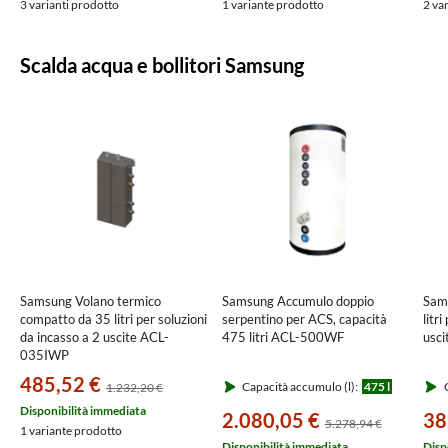
3 varianti prodotto
1 variante prodotto
2 va
Scalda acqua e bollitori Samsung
Samsung Volano termico
Samsung Accumulo doppio
Sam
compatto da 35 litri per soluzioni
serpentino per ACS, capacità
litri
da incasso a 2 uscite ACL-
475 litri ACL-500WF
usc
035IWP
485,52 €
Capacità accumulo (l):
475 l
C
1.232,20 €
Disponibilità immediata
2.080,05 €
38
5.278,94 €
1 variante prodotto
Disponibilità immediata
Disp