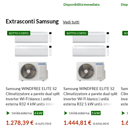
Disponibilità immediata
Disp
Extrasconti Samsung
Vedi tutti
SOTTO COSTO
SOTTO COSTO
SO
Samsung WINDFREE ELITE S2
Samsung WINDFREE ELITE S2
Sam
Climatizzatore a parete dual split
Climatizzatore a parete dual split
Clim
inverter Wi-Fi bianco | unità
inverter Wi-Fi bianco | unità
inve
esterna R32 4 kW unità interne
esterna R32 5 kW unità interne
este
7000+7000 BTU
7000+7000 BTU
int
Unità esterna:
4 kW
Unità esterna:
5 kW
U
AJ040TXJ2KG/EU+AR70F[07|07]CAAWNEU
AJ050TXJ2KG/EU+AR70F[07|07]C
AJ0
1.278,39 €
1.444,81 €
1.
4.129,70 €
4.654,30 €