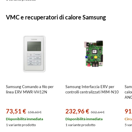
VMC e recuperatori di calore Samsung
Samsung Comando a filo per
Samsung Interfaccia ERV per
Sam
linea ERV MWR-VH12N
controlli centralizzati MIM-N10
calo
AN0
73,51 €
232,96 €
91
158,60 €
502,64 €
Disponibilità immediata
Disponibilità immediata
Circ
1 variante prodotto
1 variante prodotto
5 va