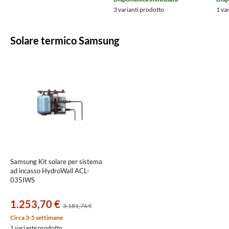
3 varianti prodotto
1 va
Solare termico Samsung
Samsung Kit solare per sistema
ad incasso HydroWall ACL-
035IWS
1.253,70 €
3.181,76 €
Circa 3-5 settimane
1 variante prodotto