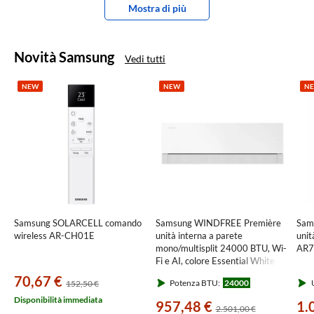
Mostra di più
Novità Samsung
Vedi tutti
NEW
NEW
N
Samsung SOLARCELL comando
Samsung WINDFREE Première
Sam
wireless AR-CH01E
unità interna a parete
unit
mono/multisplit 24000 BTU, Wi-
AR
Fi e AI, colore Essential White
AR70H24C1AWNEU
70,67 €
Potenza BTU:
24000
U
152,50 €
Disponibilità immediata
957,48 €
1.
2.501,00 €