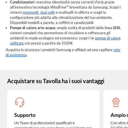
Condizionatori
: massima silenziosità senza correnti d'aria grazie
all'innovativa tecnologia WindFree™ brevettata da Samsung. Scopri i
sistemi
monosplit
,
dual split
e multisplit in offerta e scegli la
configurazione più adatta alla climatizzazione del tuo ambiente.
Disponibili modelli a parete, a soffitto e canalizzabili
Pompe di calore aria-acqua
: ampia scelta di prodotti della linea
EHS
,
sistemi completi che permettono di riscaldare e raffrescare gli
ambienti in modo ecologico ed economico; scopri i le
pompe di calore
splittate
con prezzi a partire da 3500€
Acquista in sicurezza i prodotti Samsung e affidati ad una capillare
rete
di assistenza
.
Acquistare su Tavolla ha i suoi vantaggi
Supporto
Ampio 
Un Team di professionisti qualificati e
Con oltre 