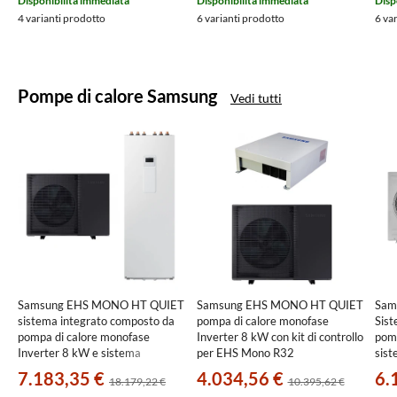
Disponibilità immediata
Disponibilità immediata
Disp
4 varianti prodotto
6 varianti prodotto
6 va
Pompe di calore Samsung
Vedi tutti
Samsung EHS MONO HT QUIET
Samsung EHS MONO HT QUIET
Sam
sistema integrato composto da
pompa di calore monofase
Sist
pompa di calore monofase
Inverter 8 kW con kit di controllo
pomp
Inverter 8 kW e sistema
per EHS Mono R32
sist
ClimateHub 200 litri per
AE080BXYDEG/EU+MIM-
risc
7.183,35 €
4.034,56 €
6.
18.179,22 €
10.395,62 €
riscaldamento, raffrescamento e
E03CN
pro