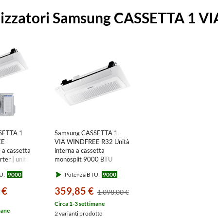
i
tizzatori Samsung CASSETTA 1 V
a
SETTA 1
Samsung CASSETTA 1
EE
VIA WINDFREE R32 Unità
 a cassetta
interna a cassetta
rter | unità
monosplit 9000 BTU
W unità
(pannello e comando
U:
9000
Potenza BTU:
9000
 BTU
esclusi)
KG/EU+AC026RN1DKG/EU
AC026RN1DKG/EU
 €
359,85 €
1.098,00 €
Circa 1-3 settimane
mane
2 varianti prodotto