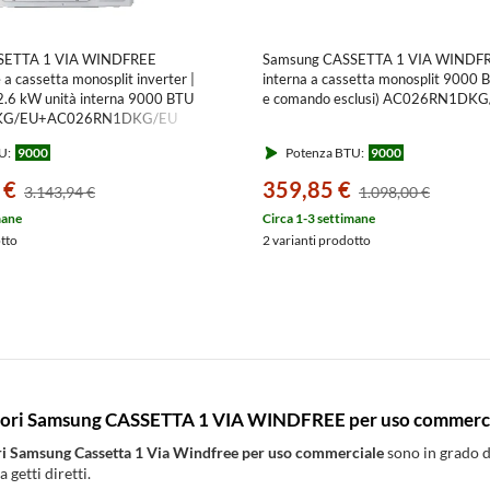
SETTA 1 VIA WINDFREE
Samsung CASSETTA 1 VIA WINDFR
 a cassetta monosplit inverter |
interna a cassetta monosplit 9000 
 2.6 kW unità interna 9000 BTU
e comando esclusi) AC026RN1DK
KG/EU+AC026RN1DKG/EU
U:
9000
Potenza BTU:
9000
 €
359,85 €
3.143,94 €
1.098,00 €
mane
Circa 1-3 settimane
otto
2 varianti prodotto
tori Samsung CASSETTA 1 VIA WINDFREE per uso commercia
ri Samsung Cassetta 1 Via Windfree per uso commerciale
sono in grado d
 getti diretti.