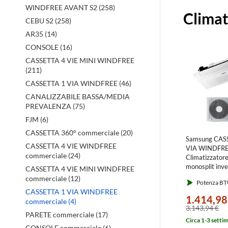
Prodott
WINDFREE AVANT S2 (258)
Clima
in
CEBU S2 (258)
evidenz
AR35 (14)
CONSOLE (16)
CASSETTA 4 VIE MINI WINDFREE
(211)
CASSETTA 1 VIA WINDFREE (46)
CANALIZZABILE BASSA/MEDIA
PREVALENZA (75)
FJM (6)
CASSETTA 360° commerciale (20)
Samsung CAS
CASSETTA 4 VIE WINDFREE
VIA WINDFR
commerciale (24)
Climatizzatore
monosplit inve
CASSETTA 4 VIE MINI WINDFREE
esterna 2.6 k
commerciale (12)
Potenza BT
interna 9000
CASSETTA 1 VIA WINDFREE
AC026RXAD
1.414,98
commerciale (4)
3.143,94 €
PARETE commerciale (17)
Circa 1-3 setti
CONSOLE commerciale (6)