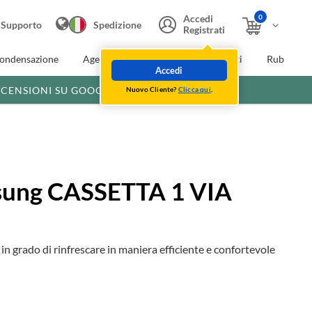
0
Accedi
Supporto
Spedizione
Registrati
condensazione
Agevolazioni fiscali
Extra Sconti
Rubinette
Accedi
ECENSIONI SU GOOGLE
Nuovo Cliente?
Clicca qui
.
msung CASSETTA 1 VIA
in grado di rinfrescare in maniera efficiente e confortevole