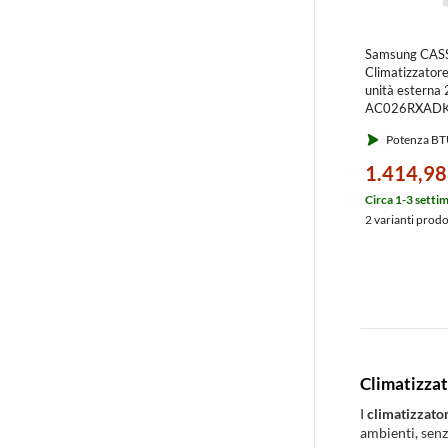
Samsung CAS
Climatizzatore
unità esterna
AC026RXAD
Potenza BT
1.414,98
Circa 1-3 setti
2 varianti prod
Climatizza
I
climatizzato
ambienti, senza