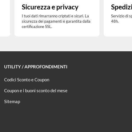
Sicurezza e privacy
Spediz
I tuoi dati rimarranno criptati e sicuri. La
Servizio di 
sicurezza dei pagamenti è garantita dalla
48h.
certificazione SSL.
UTILITY / APPROFONDIMENTI
Codici Sconto e Coupon
Coupon e i buoni sconto del mese
Sitemap