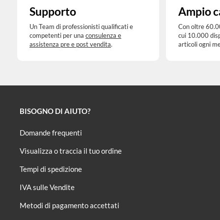
Supporto
Ampio c
Un Team di professionisti qualificati e
Con oltre 60.0
competenti per una
consulenza e
cui 10.000 dis
assistenza pre e post vendita
.
articoli ogni m
BISOGNO DI AIUTO?
Domande frequenti
Visualizza o traccia il tuo ordine
Tempi di spedizione
IVA sulle Vendite
Metodi di pagamento accettati