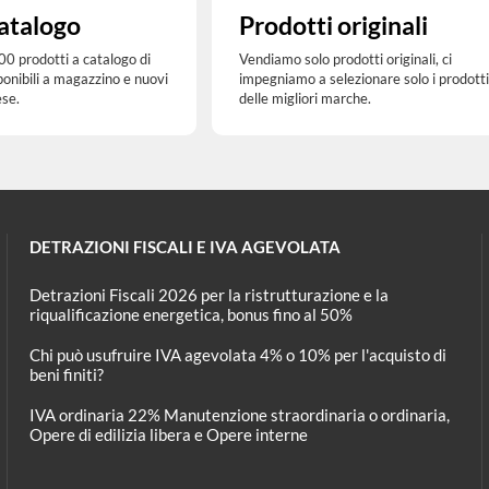
atalogo
Prodotti originali
00 prodotti a catalogo di
Vendiamo solo prodotti originali, ci
ponibili a magazzino e nuovi
impegniamo a selezionare solo i prodotti
ese.
delle migliori marche.
DETRAZIONI FISCALI E IVA AGEVOLATA
Detrazioni Fiscali 2026 per la ristrutturazione e la
riqualificazione energetica, bonus fino al 50%
Chi può usufruire IVA agevolata 4% o 10% per l'acquisto di
beni finiti?
IVA ordinaria 22% Manutenzione straordinaria o ordinaria,
Opere di edilizia libera e Opere interne