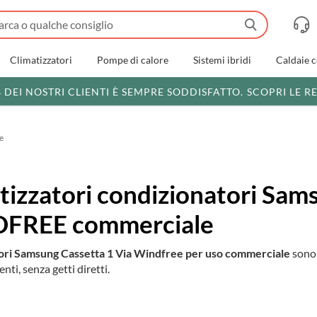
Climatizzatori
Pompe di calore
Sistemi ibridi
Caldaie 
% DEI NOSTRI CLIENTI È SEMPRE SODDISFATTO.
SCOPRI LE R
e
tizzatori condizionatori Sa
FREE commerciale
tori Samsung Cassetta 1 Via Windfree per uso commerciale
sono 
enti, senza getti diretti.