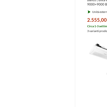
9000+9000 
AJ052TXJ3K
Unità ester
2.555,00
Circa 1-3 setti
3 varianti prod