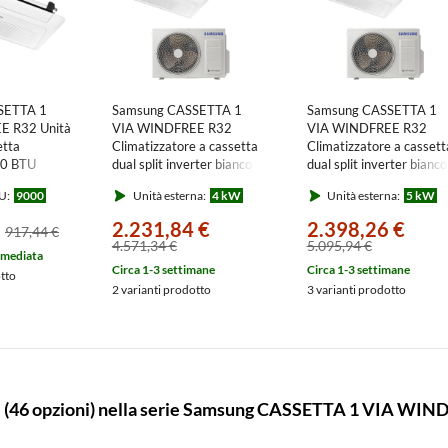
SETTA 1
Samsung CASSETTA 1
Samsung CASSETTA 1
E R32 Unità
VIA WINDFREE R32
VIA WINDFREE R32
etta
Climatizzatore a cassetta
Climatizzatore a cassett
000 BTU
dual split inverter bianco |
dual split inverter bianco
omando
unità esterna 4 kW unità
unità esterna 5 kW unit
U:
9000
Unità esterna:
4 kW
Unità esterna:
5 kW
interne 9000+9000 BTU
interne 9000+9000 BT
G/EU
AJ040TXJ2KG/EU+AJ0[26|26]TN1DKG/EU
AJ050TXJ2KG/EU+AJ0
2.231,84 €
2.398,26 €
917,44 €
4.571,34 €
5.095,94 €
mmediata
Circa 1-3 settimane
Circa 1-3 settimane
otto
2 varianti prodotto
3 varianti prodotto
i
(46 opzioni) nella serie Samsung CASSETTA 1 VIA WIN