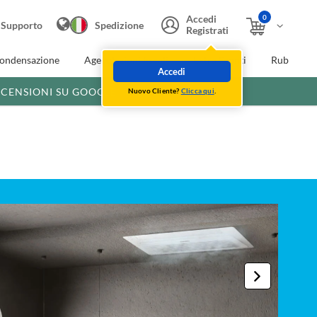
0
Accedi
Supporto
Spedizione
Registrati
condensazione
Agevolazioni fiscali
Extra Sconti
Rubinette
Accedi
ECENSIONI SU GOOGLE
Nuovo Cliente?
Clicca qui
.