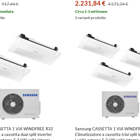
2.231,84 €
917,44 €
4.571,34 €
mmediata
Circa 1-3 settimane
otto
2 varianti prodotto
SETTA 1 VIA WINDFREE R32
Samsung CASSETTA 1 VIA WINDF
a cassetta dual split inverter
Climatizzatore a cassetta trial split 
 esterna 5.2 kW unità interne
| unità esterna 5.2 kW unità interne