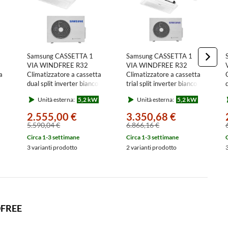
Samsung CASSETTA 1
Samsung CASSETTA 1
VIA WINDFREE R32
VIA WINDFREE R32
a
Climatizzatore a cassetta
Climatizzatore a cassetta
 |
dual split inverter bianco |
trial split inverter bianco |
à
unità esterna 5.2 kW unità
unità esterna 5.2 kW unità
Unità esterna:
5,2 kW
Unità esterna:
5,2 kW
U
interne 9000+9000 BTU
interne
[26|26]TN1DKG/EU
AJ052TXJ3KG/EU+AJ0[26|26]TN1DKG/EU
9000+9000+9000 BTU
2.555,00 €
3.350,68 €
AJ052TXJ3KG/EU+AJ0[26|26|2
5.590,04 €
6.866,16 €
Circa 1-3 settimane
Circa 1-3 settimane
3 varianti prodotto
2 varianti prodotto
DFREE