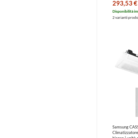
293,53 €
Disponibilità i
2 varianti prod
Samsung CAS
Climatizzatore 
bianco | unità