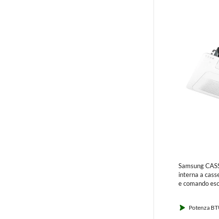
Samsung CAS
interna a cass
e comando es
Potenza BT