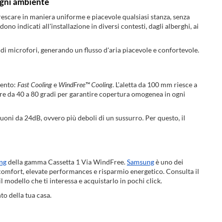
ogni ambiente
rescare in maniera uniforme e piacevole qualsiasi stanza, senza
dono indicati all'installazione in diversi contesti, dagli alberghi, ai
di microfori, generando un flusso d'aria piacevole e confortevole.
mento:
Fast Cooling
e
WindFree™ Cooling
. L'aletta da 100 mm riesce a
lare da 40 a 80 gradi per garantire copertura omogenea in ogni
oni da 24dB, ovvero più deboli di un sussurro. Per questo, il
ng
della gamma Cassetta 1 Via WindFree.
Samsung
è uno dei
comfort, elevate performances e risparmio energetico. Consulta il
 il modello che ti interessa e acquistarlo in pochi click.
to della tua casa.