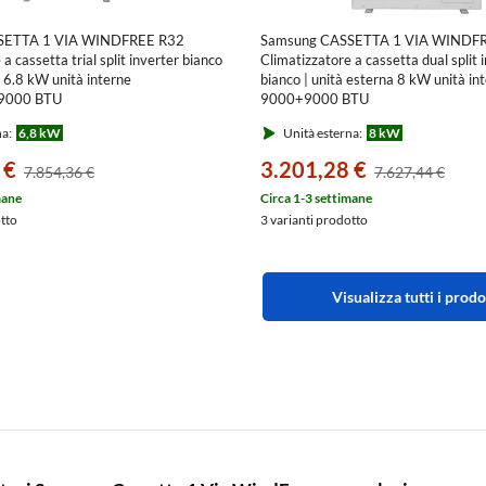
SETTA 1 VIA WINDFREE R32
Samsung CASSETTA 1 VIA WINDF
a cassetta trial split inverter bianco
Climatizzatore a cassetta dual split 
a 6.8 kW unità interne
bianco | unità esterna 8 kW unità in
9000 BTU
9000+9000 BTU
G/EU+AJ0[26|26|26]TN1DKG/EU
AJ080TXJ4KG/EU+AJ0[26|26]T
na:
6,8 kW
Unità esterna:
8 kW
 €
3.201,28 €
7.854,36 €
7.627,44 €
mane
Circa 1-3 settimane
otto
3 varianti prodotto
Visualizza tutti i prodo