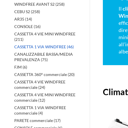
WINDFREE AVANT S2 (258)
Il
cl
CEBU S2 (258)
Win
AR35 (14)
effi
CONSOLE (16)
dire
CASSETTA 4 VIE MINI WINDFREE
mini
(211)
all'
CASSETTA 1 VIA WINDFREE (46)
albe
CANALIZZABILE BASSA/MEDIA
PREVALENZA (75)
FJM (6)
CASSETTA 360° commerciale (20)
Prodott
CASSETTA 4 VIE WINDFREE
commerciale (24)
Clima
in
CASSETTA 4 VIE MINI WINDFREE
evidenz
commerciale (12)
CASSETTA 1 VIA WINDFREE
commerciale (4)
PARETE commerciale (17)
CONSOLE commerciale (6)