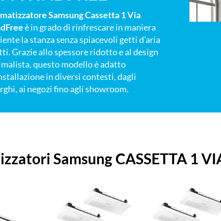
imatizzatore Samsung Cassetta 1 Via
dFree
è in grado di rinfrescare in maniera
ciente la stanza senza spiacevoli getti d’aria
tti. Grazie allo spessore ridotto e al design
malista, questo modello è adatto
installazione in diversi contesti, dagli
rghi, ai negozi fino agli showroom.
i
tizzatori Samsung CASSETTA 1 
a