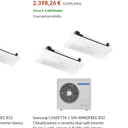
2.398,26 €
5.095,94 €
Circa 1-3 settimane
3 varianti prodotto
REE R32
Samsung CASSETTA 1 VIA WINDFREE R32
inverter bianco
Climatizzatore a cassetta dual split inverter
bianco | unità esterna 6.8 kW unità interne