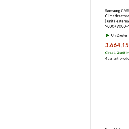
Samsung CAS
Climatizzatore 
| unità estern
9000+9000+
AJ068TXJ3K
Unità ester
3.664,15
Circa 1-3 setti
4 varianti prod