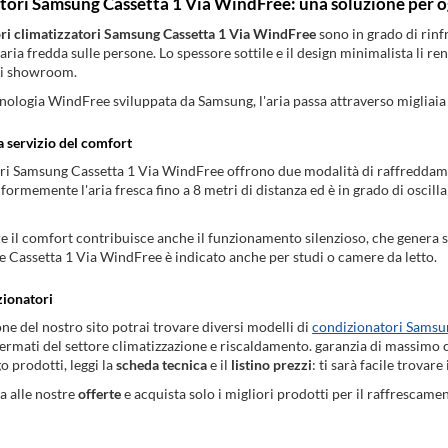
tori Samsung Cassetta 1 Via WindFree: una soluzione per 
ri climatizzatori Samsung Cassetta 1 Via WindFree
sono in grado di rinf
i aria fredda sulle persone. Lo spessore sottile e il design minimalista li ren
gli showroom.
cnologia WindFree sviluppata da Samsung, l'aria passa attraverso migliaia 
a servizio del comfort
ori Samsung Cassetta 1 Via WindFree offrono due modalità di raffredda
formemente l'aria fresca fino a 8 metri di distanza ed è in grado di oscil
 il comfort contribuisce anche il funzionamento silenzioso, che genera su
 Cassetta 1 Via WindFree è indicato anche per studi o camere da letto.
zionatori
one del nostro sito potrai trovare diversi modelli di
condizionatori Samsu
ermati del settore climatizzazione e riscaldamento. garanzia di massimo 
o prodotti, leggi la
scheda tecnica
e il
listino prezzi
: ti sarà facile trovare
a alle nostre
offerte
e acquista solo i migliori prodotti per il raffrescamen