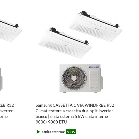
REE R32
Samsung CASSETTA 1 VIA WINDFREE R32
inverter
Climatizzatore a cassetta dual split inverter
terne
bianco | unità esterna 5 kW unità interne
9000+9000 BTU
N1DKG/EU
AJ050TXJ2KG/EU+AJ0[26|26]TN1DKG/EU
Unità esterna:
5 kW