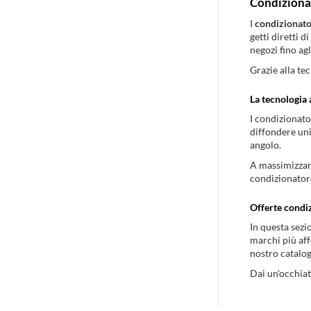
Condiziona
I
condizionato
getti diretti d
negozi fino a
Grazie alla te
La tecnologia 
I condizionat
diffondere uni
angolo.
A massimizzare
condizionatore
Offerte condi
In questa sezi
marchi più aff
nostro catalog
Dai un'occhiat