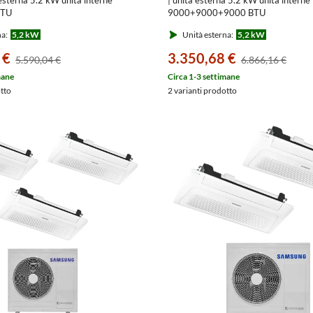
BTU
9000+9000+9000 BTU
G/EU+AJ0[26|26]TN1DKG/EU
AJ052TXJ3KG/EU+AJ0[26|26|26
na:
5,2 kW
Unità esterna:
5,2 kW
 €
3.350,68 €
5.590,04 €
6.866,16 €
mane
Circa 1-3 settimane
otto
2 varianti prodotto