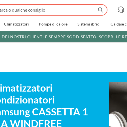
Climatizzatori
Pompe di calore
Sistemi ibridi
Caldaie 
% DEI NOSTRI CLIENTI È SEMPRE SODDISFATTO.
SCOPRI LE R
imatizzatori
ndizionatori
amsung CASSETTA 1
IA WINDFREE