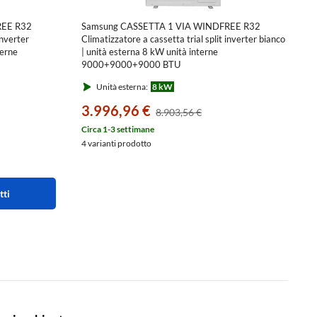
REE R32
Samsung CASSETTA 1 VIA WINDFREE R32
inverter
Climatizzatore a cassetta trial split inverter bianco
terne
| unità esterna 8 kW unità interne
9000+9000+9000 BTU
N1DKG/EU
AJ080TXJ4KG/EU+AJ0[26|26|26]TN1DKG/EU
Unità esterna:
8 kW
3.996,96 €
8.903,56 €
Circa 1-3 settimane
4 varianti prodotto
tti