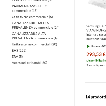
PAVIMENTO/SOFFITTO
commerciale (13)
COLONNA commerciale (6)
CANALIZZABILE MEDIA
Samsung CAS
PREVALENZA commerciale (24)
VIA WINDFRE
CANALIZZABILE ALTA
interna a cass
PREVALENZA commerciale (4)
multisplit, 9
(pannello e c
Unità esterne commerciali (20)
Potenza BT
esclusi)
EHS (235)
AJ026TN1DK
293,53 €
ERV (5)
Disponibilità i
Accessori e ricambi (60)
2 varianti prod
14 prodott