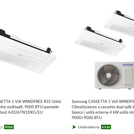
SETTA 1 VIA WINDFREE R32 Unità
Samsung CASSETTA 1 VIA WINDF
etta multisplit, 9000 BTU (pannello
Climatizzatore a cassetta dual split 
clusi) AJ026TN1DKG/EU
bianco | unità esterna 4 kW unità in
9000+9000 BTU
AJ040TXJ2KG/EU+AJ0[26|26]T
U:
9000
Unità esterna:
4 kW