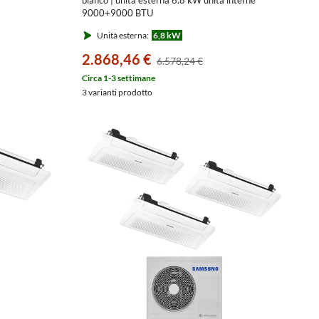
9000+9000 BTU
]TN1DKG/EU
AJ068TXJ3KG/EU+AJ0[26|26]TN1DKG/EU
Unità esterna:
6,8 kW
2.868,46 €
6.578,24 €
Circa 1-3 settimane
3 varianti prodotto