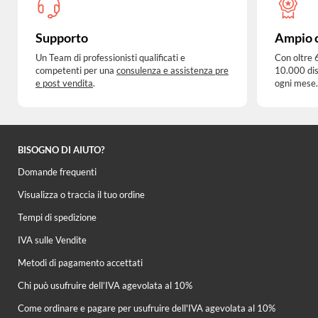
Supporto
Ampio 
Un Team di professionisti qualificati e
Con oltre 
competenti per una
consulenza e assistenza pre
10.000 dis
e post vendita
.
ogni mese.
BISOGNO DI AIUTO?
Domande frequenti
Visualizza o traccia il tuo ordine
Tempi di spedizione
IVA sulle Vendite
Metodi di pagamento accettati
Chi può usufruire dell’IVA agevolata al 10%
Come ordinare e pagare per usufruire dell'IVA agevolata al 10%