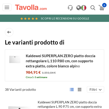
0
SCOPRI LE RECENSIONI SU GOOGLE
Kaldewei
Le varianti prodotto di
SUPERPLAN
ZERO
Kaldewei SUPERPLAN ZERO piatto doccia
rettangolare L.110 P.80 cm, con supporto
piatto
extra piatto, colore bianco alpino
doccia
354047980001
984,91 €
1.351,04 €
rettangolare
Circa 1-3 settimane
L.110
P.80
Filtri
38 Varianti prodotto
cm,
con
Kaldewei SUPERPLAN ZERO piatto doccia
rettangolare L.90 P.75 cm, con supporto extra