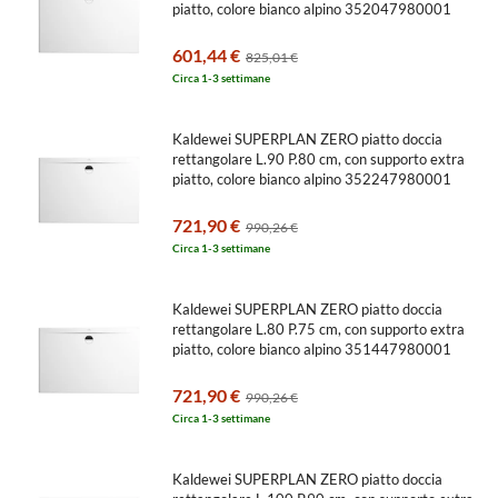
supporto
piatto, colore bianco alpino 352047980001
extra
601,44 €
825,01 €
piatto,
Circa 1-3 settimane
colore
bianco
Kaldewei SUPERPLAN ZERO piatto doccia
alpino
rettangolare L.90 P.80 cm, con supporto extra
piatto, colore bianco alpino 352247980001
354047980001
721,90 €
990,26 €
Circa 1-3 settimane
Kaldewei SUPERPLAN ZERO piatto doccia
rettangolare L.80 P.75 cm, con supporto extra
piatto, colore bianco alpino 351447980001
721,90 €
990,26 €
Circa 1-3 settimane
Kaldewei SUPERPLAN ZERO piatto doccia