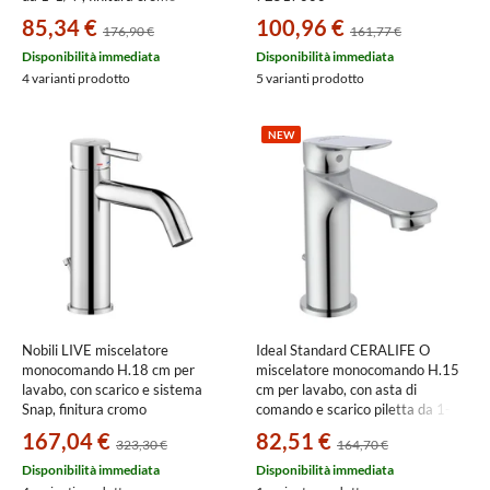
BC193AA
85,34 €
100,96 €
176,90 €
161,77 €
Disponibilità immediata
Disponibilità immediata
4 varianti prodotto
5 varianti prodotto
NEW
Nobili LIVE miscelatore
Ideal Standard CERALIFE O
monocomando H.18 cm per
miscelatore monocomando H.15
lavabo, con scarico e sistema
cm per lavabo, con asta di
Snap, finitura cromo
comando e scarico piletta da 1-
LV00118/15CR
1/4", finitura cromo BE111AA
167,04 €
82,51 €
323,30 €
164,70 €
Disponibilità immediata
Disponibilità immediata