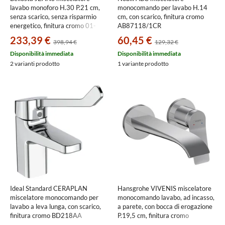
lavabo monoforo H.30 P.21 cm,
monocomando per lavabo H.14
senza scarico, senza risparmio
cm, con scarico, finitura cromo
energetico, finitura cromo 01-
AB87118/1CR
4805/1
233,39 €
60,45 €
398,94 €
129,32 €
Disponibilità immediata
Disponibilità immediata
2 varianti prodotto
1 variante prodotto
Ideal Standard CERAPLAN
Hansgrohe VIVENIS miscelatore
miscelatore monocomando per
monocomando lavabo, ad incasso,
lavabo a leva lunga, con scarico,
a parete, con bocca di erogazione
finitura cromo BD218AA
P.19,5 cm, finitura cromo
75050000