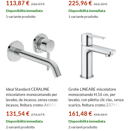
113,87 €
225,96 €
236,07 €
362,10 €
Disponibilità immediata
Disponibilità immediata
1 variante prodotto
1 variante prodotto
Ideal Standard CERALINE
Grohe LINEARE miscelatore
miscelatore monocomando per
monocomando H.16 cm, per
lavabo, da incasso, senza corpo
lavabo, con piletta clic clac, senza
incasso, finitura cromo A6938AA
scarico, finitura cromo 23791001
131,54 €
161,48 €
272,67 €
418,46 €
Disponibilità immediata
Disponibilità immediata
2 varianti prodotto
2 varianti prodotto