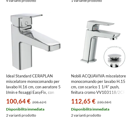
4 varianti prodotto
1 variante prodotto
Ideal Standard CERAPLAN
Nobili ACQUAVIVA miscelatore
miscelatore monocomando per
monocomando per lavabo H.15
lavabo H.16 cm, con aeratore 5
cm, con scarico 1 1/4” push,
l/min e fissaggi EasyFix, con
finitura cromo VV103118/2CR
scarico, finitura cromo BD227AA
100,64 €
112,65 €
208,62 €
230,58 €
Disponibilità immediata
Disponibilità immediata
2 varianti prodotto
2 varianti prodotto