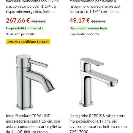
bacinella monocomando H.27.5
monocomando per lavabo a
cm, con scarico push 1 1/4", a
risparmio idrico ed energetico,
risparmio energetico, finitura
con scarico 1 1/4” con sistema
cromo SEE124128/2CR
Snap, finitura cromo
267,66 €
49,17 €
485,56 €
112,24 €
BSH101118/1CR
Disponibilità immediata
Disponibilità immediata
3 varianti prodotto
3 varianti prodotto
PROMO Spedizione GRATIS
Ideal Standard CERALINE
Hansgrohe REBRIS S miscelatore
miscelatore lavabo P.15 cm, con
monocomando H.17 cm, per
asta di comando e scarico piletta
lavabo, con scarico, finitura cromo
da 1-1/4", finitura cromo
72517000