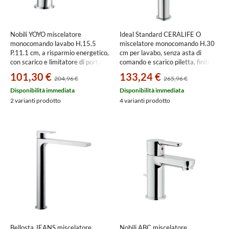
Nobili YOYO miscelatore
Ideal Standard CERALIFE O
monocomando lavabo H.15.5
miscelatore monocomando H.30
P.11.1 cm, a risparmio energetico,
cm per lavabo, senza asta di
con scarico e limitatore di portata,
comando e scarico piletta, finitura
finitura cromo YO126118/1CR
cromo BE012AA
101,30 €
133,24 €
204,96 €
265,96 €
Disponibilità immediata
Disponibilità immediata
2 varianti prodotto
4 varianti prodotto
Bellosta JEANS miscelatore
Nobili ABC miscelatore