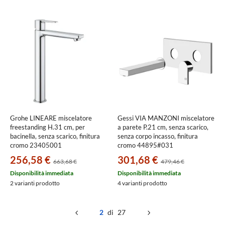
Grohe LINEARE miscelatore
Gessi VIA MANZONI miscelatore
freestanding H.31 cm, per
a parete P.21 cm, senza scarico,
bacinella, senza scarico, finitura
senza corpo incasso, finitura
cromo 23405001
cromo 44895#031
256,58 €
301,68 €
663,68 €
479,46 €
Disponibilità immediata
Disponibilità immediata
2 varianti prodotto
4 varianti prodotto
2
di 27