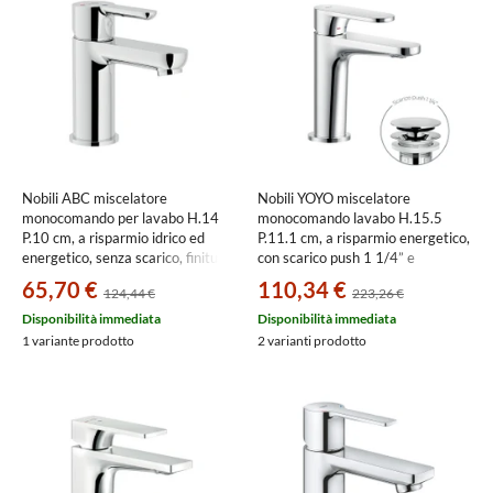
Nobili ABC miscelatore
Nobili YOYO miscelatore
monocomando per lavabo H.14
monocomando lavabo H.15.5
P.10 cm, a risparmio idrico ed
P.11.1 cm, a risparmio energetico,
energetico, senza scarico, finitura
con scarico push 1 1/4” e
cromo ABH87118/2CR
limitatore di portata, finitura
65,70 €
110,34 €
124,44 €
223,26 €
cromo YO126118/2CR
Disponibilità immediata
Disponibilità immediata
1 variante prodotto
2 varianti prodotto