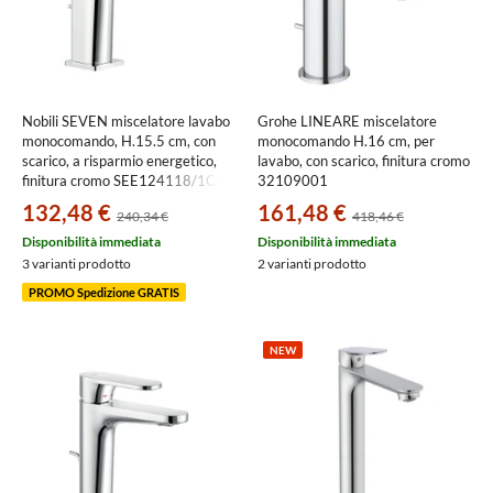
Nobili SEVEN miscelatore lavabo
Grohe LINEARE miscelatore
monocomando, H.15.5 cm, con
monocomando H.16 cm, per
scarico, a risparmio energetico,
lavabo, con scarico, finitura cromo
finitura cromo SEE124118/1CR
32109001
132,48 €
161,48 €
240,34 €
418,46 €
Disponibilità immediata
Disponibilità immediata
3 varianti prodotto
2 varianti prodotto
PROMO Spedizione GRATIS
NEW