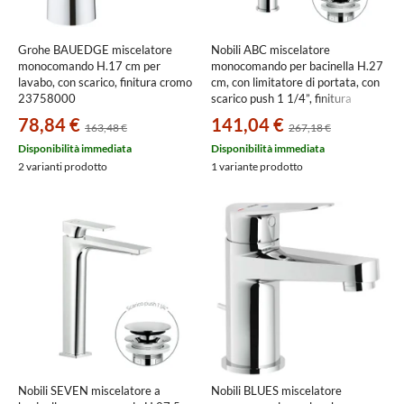
Grohe BAUEDGE miscelatore
Nobili ABC miscelatore
monocomando H.17 cm per
monocomando per bacinella H.27
lavabo, con scarico, finitura cromo
cm, con limitatore di portata, con
23758000
scarico push 1 1/4”, finitura
cromo AB87128/2CR
78,84 €
141,04 €
163,48 €
267,18 €
Disponibilità immediata
Disponibilità immediata
2 varianti prodotto
1 variante prodotto
Nobili SEVEN miscelatore a
Nobili BLUES miscelatore