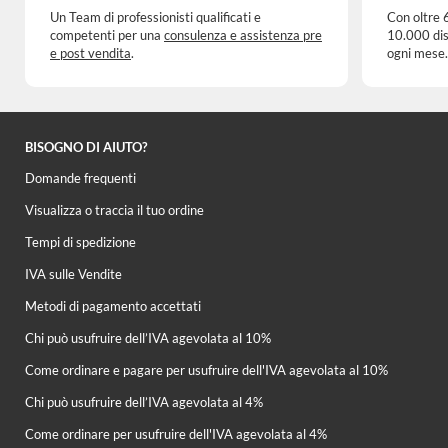
Un Team di professionisti qualificati e
Con oltre 
competenti per una
consulenza e assistenza pre
10.000 dis
e post vendita
.
ogni mese.
BISOGNO DI AIUTO?
Domande frequenti
Visualizza o traccia il tuo ordine
Tempi di spedizione
IVA sulle Vendite
Metodi di pagamento accettati
Chi può usufruire dell’IVA agevolata al 10%
Come ordinare e pagare per usufruire dell'IVA agevolata al 10%
Chi può usufruire dell’IVA agevolata al 4%
Come ordinare per usufruire dell'IVA agevolata al 4%