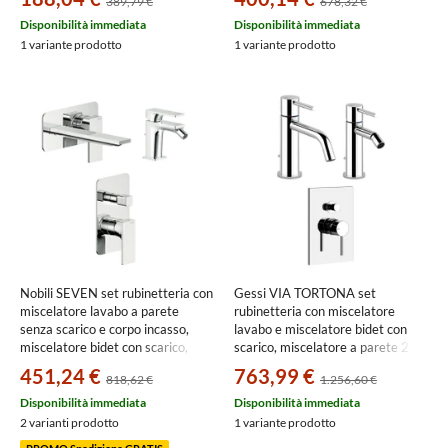
389,79 €
678,32 €
cromo SETALPH02
Disponibilità immediata
Disponibilità immediata
1 variante prodotto
1 variante prodotto
Nobili SEVEN set rubinetteria con
Gessi VIA TORTONA set
miscelatore lavabo a parete
rubinetteria con miscelatore
senza scarico e corpo incasso,
lavabo e miscelatore bidet con
miscelatore bidet con scarico,
scarico, miscelatore a parete 2
miscelatore monocomando doccia
vie con deviatore automatico e
451,24 €
763,99 €
818,62 €
1.256,60 €
ad incasso senza corpo incasso,
corpo incasso, finitura cromo
finitura cromo
SETVIAT003
Disponibilità immediata
Disponibilità immediata
SE124198CR+SE124119/1CR+SE124100/ECR
2 varianti prodotto
1 variante prodotto