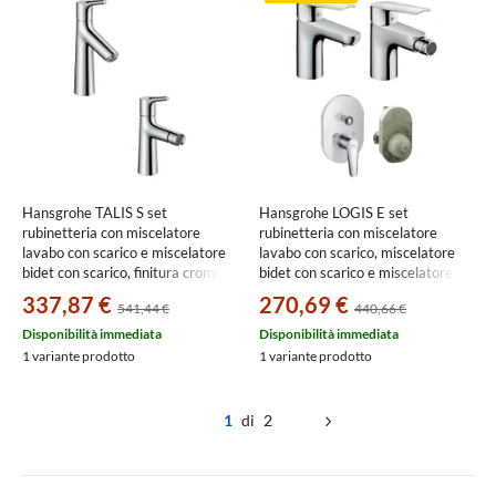
Hansgrohe TALIS S set
Hansgrohe LOGIS E set
rubinetteria con miscelatore
rubinetteria con miscelatore
lavabo con scarico e miscelatore
lavabo con scarico, miscelatore
bidet con scarico, finitura cromo
bidet con scarico e miscelatore
SETTAL001
vasca ad incasso, corpo incasso
337,87 €
270,69 €
541,44 €
440,66 €
incluso, finitura cromo
SETLOGE003
Disponibilità immediata
Disponibilità immediata
1 variante prodotto
1 variante prodotto
1
di 2