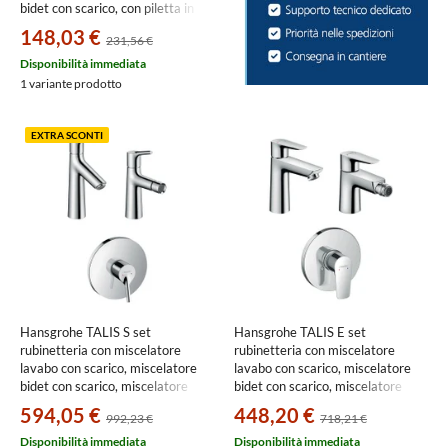
bidet con scarico, con piletta in
ottone, finitura cromo
148,03 €
231,56 €
SETLOGE001
Disponibilità immediata
1 variante prodotto
EXTRA SCONTI
Hansgrohe TALIS S set
Hansgrohe TALIS E set
rubinetteria con miscelatore
rubinetteria con miscelatore
lavabo con scarico, miscelatore
lavabo con scarico, miscelatore
bidet con scarico, miscelatore
bidet con scarico, miscelatore
monocomando doccia e corpo
monocomando doccia ad incasso
594,05 €
448,20 €
992,23 €
718,21 €
incasso, finitura cromo
e corpo incasso, finitura cromo
SETTAL003
SETALE004
Disponibilità immediata
Disponibilità immediata