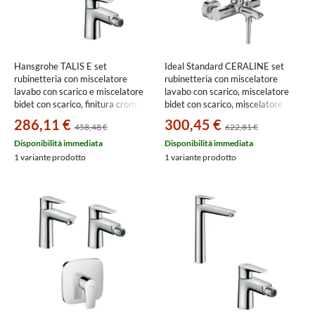
Hansgrohe TALIS E set
Ideal Standard CERALINE set
rubinetteria con miscelatore
rubinetteria con miscelatore
lavabo con scarico e miscelatore
lavabo con scarico, miscelatore
bidet con scarico, finitura cromo
bidet con scarico, miscelatore
SETALE002
monocomando esterno per vasca
286,11 €
300,45 €
458,48 €
622,81 €
e doccia, finitura cromo
SETCE005
Disponibilità immediata
Disponibilità immediata
1 variante prodotto
1 variante prodotto