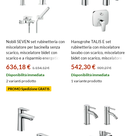
Nobili SEVEN set rubinetteria con
Hansgrohe TALIS E set
miscelatore per bacinella senza
rubinetteria con miscelatore
scarico, miscelatore bidet con
lavabo con scarico, miscelatore
scarico e a risparmio energetico,
bidet con scarico, miscelatore
miscelatore monocomando vasca
monocomando vasca ad incasso e
636,18 €
542,30 €
1.154,12 €
909,27 €
con set doccia, finitura cromo
corpo incasso, finitura cromo
SEE124128/2CR+SEE124119/1CR+SE124110CR
SETALE005
Disponibilità immediata
Disponibilità immediata
2 varianti prodotto
1 variante prodotto
PROMO Spedizione GRATIS