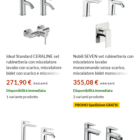
Ideal Standard CERALINE set
Nobili SEVEN set rubinetteria con
rubinetteria con miscelatore
miscelatore lavabo
lavabo con scarico, miscelatore
monocomando senza scarico,
bidet con scarico e miscelatore
miscelatore bidet monocomando
monocomando esterno doccia,
con scarico, miscelatore
271,90 €
355,08 €
563,64 €
644,16 €
finitura cromo SETCE003
monocomando doccia ad incasso,
finitura cromo
Disponibilità immediata
Disponibilità immediata
SEE124118/2CR+SE124119/1CR+
1 variante prodotto
2 varianti prodotto
PROMO Spedizione GRATIS