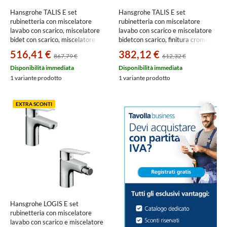
Hansgrohe TALIS E set
Hansgrohe TALIS E set
rubinetteria con miscelatore
rubinetteria con miscelatore
lavabo con scarico, miscelatore
lavabo con scarico e miscelatore
bidet con scarico, miscelatore
bidetcon scarico, finitura cromo
monocomando doccia ad incasso
SETALE001
516,41 €
382,12 €
867,79 €
612,32 €
e corpo incasso, finitura cromo
SETALE003
Disponibilità immediata
Disponibilità immediata
1 variante prodotto
1 variante prodotto
EXTRA SCONTI
Hansgrohe LOGIS E set
rubinetteria con miscelatore
lavabo con scarico e miscelatore