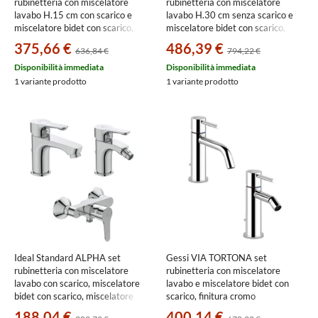
rubinetteria con miscelatore
rubinetteria con miscelatore
lavabo H.15 cm con scarico e
lavabo H.30 cm senza scarico e
miscelatore bidet con scarico,
miscelatore bidet con scarico,
finitura cromo SETVIAM002
finitura cromo SETVIAT002
375,66 €
486,39 €
636,84 €
794,22 €
Disponibilità immediata
Disponibilità immediata
1 variante prodotto
1 variante prodotto
Ideal Standard ALPHA set
Gessi VIA TORTONA set
rubinetteria con miscelatore
rubinetteria con miscelatore
lavabo con scarico, miscelatore
lavabo e miscelatore bidet con
bidet con scarico, miscelatore
scarico, finitura cromo
monocomando doccia, finitura
SETVIAT001
188,04 €
400,14 €