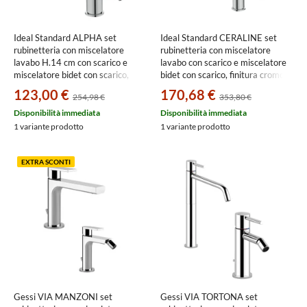
Ideal Standard ALPHA set
Ideal Standard CERALINE set
rubinetteria con miscelatore
rubinetteria con miscelatore
lavabo H.14 cm con scarico e
lavabo con scarico e miscelatore
miscelatore bidet con scarico,
bidet con scarico, finitura cromo
finitura cromo SETALPH01
SETCE002
123,00 €
170,68 €
254,98 €
353,80 €
Disponibilità immediata
Disponibilità immediata
1 variante prodotto
1 variante prodotto
EXTRA SCONTI
Gessi VIA MANZONI set
Gessi VIA TORTONA set