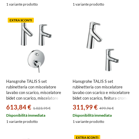
1 variante prodotto
1 variante prodotto
EXTRA SCONTI
Hansgrohe TALIS S set
Hansgrohe TALIS S set
rubinetteria con miscelatore
rubinetteria con miscelatore
lavabo con scarico, miscelatore
lavabo con scarico e miscelatore
bidet con scarico, miscelatore
bidet con scarico, finitura cromo
monocomando vasca a incasso e
SETTAL002
613,84 €
311,99 €
1.023,95 €
499,96 €
corpo incasso, finitura cromo
SETTAL005
Disponibilità immediata
Disponibilità immediata
1 variante prodotto
1 variante prodotto
EXTRA SCONTI