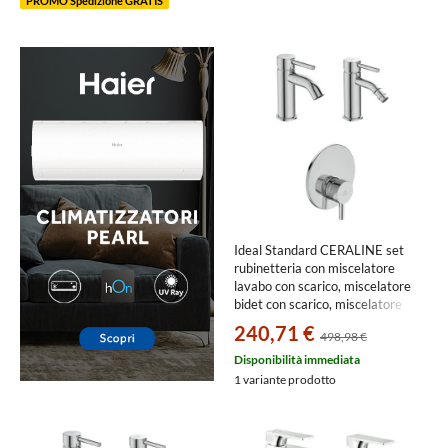
PROMO Spedizione GRATIS
Ideal Standard CERALINE set
rubinetteria con miscelatore
lavabo con scarico, miscelatore
bidet con scarico, miscelatore
monocomando doccia e corpo
240,71 €
498,98 €
incasso incluso, finitura cromo
SETCE004
Disponibilità immediata
1 variante prodotto