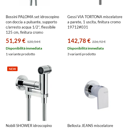
Bossini PALOMA set idroscopino
Gessi VIA TORTONA miscelatore
con doccia a pulsante, supporto
a parete, 1 uscita, finitura cromo
c/arresto acqua 1/2”, flessibile
19712#031
125 cm, finitura cromo
C69001B00030015
51,29 €
142,78 €
120,54 €
226,92 €
Disponibilità immediata
Disponibilità immediata
1 variante prodotto
3 varianti prodotto
NEW
Nobili SHOWER idroscopino
Bellosta JEANS miscelatore