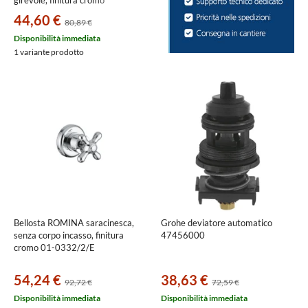
girevole, finitura cromo
E57000000030003
44,60 €
80,89 €
Disponibilità immediata
1 variante prodotto
Bellosta ROMINA saracinesca,
Grohe deviatore automatico
senza corpo incasso, finitura
47456000
cromo 01-0332/2/E
54,24 €
38,63 €
92,72 €
72,59 €
Disponibilità immediata
Disponibilità immediata