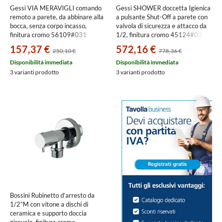
Gessi VIA MERAVIGLI comando
Gessi SHOWER doccetta Igienica
remoto a parete, da abbinare alla
a pulsante Shut-Off a parete con
bocca, senza corpo incasso,
valvola di sicurezza e attacco da
finitura cromo 56109#031
1/2, finitura cromo 45124#031
157,37 €
572,16 €
250,10 €
778,36 €
Disponibilità immediata
Disponibilità immediata
3 varianti prodotto
3 varianti prodotto
Bossini Rubinetto d’arresto da
1/2”M con vitone a dischi di
ceramica e supporto doccia