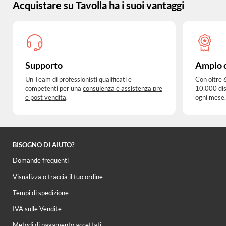
Acquistare su Tavolla ha i suoi vantaggi
Supporto
Ampio 
Un Team di professionisti qualificati e
Con oltre 
competenti per una
consulenza e assistenza pre
10.000 dis
e post vendita
.
ogni mese.
BISOGNO DI AIUTO?
Domande frequenti
Visualizza o traccia il tuo ordine
Tempi di spedizione
IVA sulle Vendite
Metodi di pagamento accettati