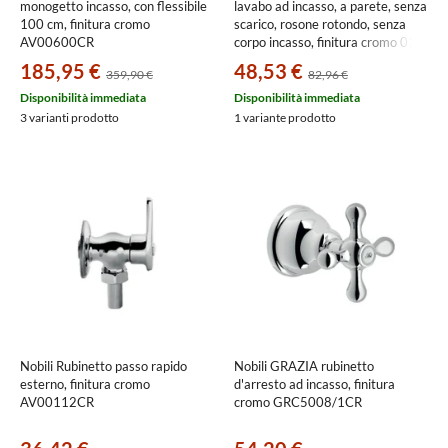
monogetto incasso, con flessibile
lavabo ad incasso, a parete, senza
100 cm, finitura cromo
scarico, rosone rotondo, senza
AV00600CR
corpo incasso, finitura cromo 01-
4805/R/B/E
185,95 €
48,53 €
359,90 €
82,96 €
Disponibilità immediata
Disponibilità immediata
3 varianti prodotto
1 variante prodotto
Nobili Rubinetto passo rapido
Nobili GRAZIA rubinetto
esterno, finitura cromo
d'arresto ad incasso, finitura
AV00112CR
cromo GRC5008/1CR