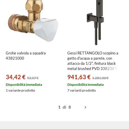
Grohe valvola a squadra
Gessi RETTANGOLO scopino a
43821000
getto d'acqua a parete, con
attacco da 1/2", finitura black
metal brushed PVD 33823#707
34,42 €
941,63 €
53,07 €
1.281,00 €
Disponibilità immediata
Disponibilità immediata
1 variante prodotto
7 varianti prodotto
1
di 8