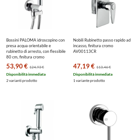
Bossini PALOMA idroscopino con
Nobili Rubinetto passo rapido ad
presa acqua orientabile e
incasso, finitura cromo
rubinetto di arresto, con flessibile
AV00113CR
80 cm, finitura cromo
E57010800030015
53,90 €
47,19 €
124,93 €
113,46 €
Disponibilità immediata
Disponibilità immediata
2 varianti prodotto
1 variante prodotto