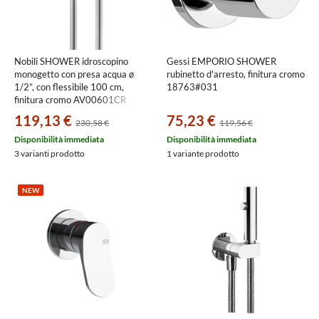
Nobili SHOWER idroscopino
Gessi EMPORIO SHOWER
monogetto con presa acqua ø
rubinetto d'arresto, finitura cromo
1/2”, con flessibile 100 cm,
18763#031
finitura cromo AV00601CR
119,13 €
75,23 €
230,58 €
119,56 €
Disponibilità immediata
Disponibilità immediata
3 varianti prodotto
1 variante prodotto
NEW