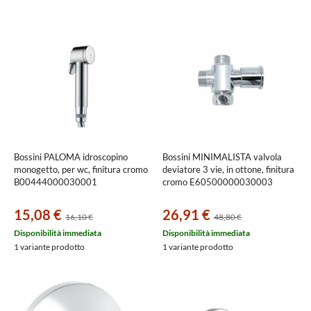
Bossini PALOMA idroscopino
Bossini MINIMALISTA valvola
monogetto, per wc, finitura cromo
deviatore 3 vie, in ottone, finitura
B00444000030001
cromo E60500000030003
15,08 €
26,91 €
16,10 €
48,80 €
Disponibilità immediata
Disponibilità immediata
1 variante prodotto
1 variante prodotto