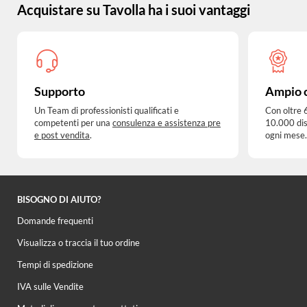
Acquistare su Tavolla ha i suoi vantaggi
Supporto
Ampio 
Un Team di professionisti qualificati e
Con oltre 
competenti per una
consulenza e assistenza pre
10.000 dis
e post vendita
.
ogni mese.
BISOGNO DI AIUTO?
Domande frequenti
Visualizza o traccia il tuo ordine
Tempi di spedizione
IVA sulle Vendite