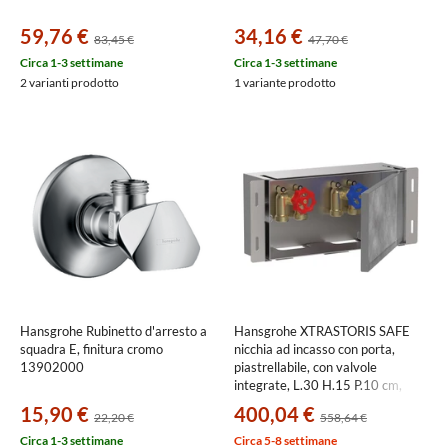
59,76 €
34,16 €
83,45 €
47,70 €
Circa 1-3 settimane
Circa 1-3 settimane
2 varianti prodotto
1 variante prodotto
Hansgrohe Rubinetto d'arresto a
Hansgrohe XTRASTORIS SAFE
squadra E, finitura cromo
nicchia ad incasso con porta,
13902000
piastrellabile, con valvole
integrate, L.30 H.15 P.10 cm,
finitura acciaio optic 56100800
15,90 €
400,04 €
22,20 €
558,64 €
Circa 1-3 settimane
Circa 5-8 settimane