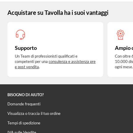
Acquistare su Tavolla ha i suoi vantaggi
Supporto
Ampio 
Un Team di professionisti qualificati e
Con oltre 
competenti per una
consulenza e assistenza pre
10.000 dis
e post vendita
.
ogni mese.
BISOGNO DI AIUTO?
Domande frequenti
Visualizza o traccia il tuo ordine
Tempi di spedizione
IVA sulle Vendite