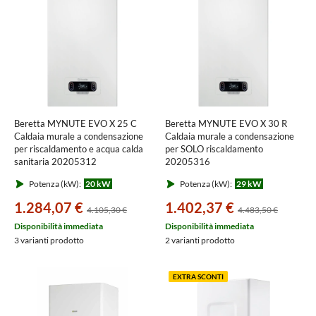
Beretta MYNUTE EVO X 25 C
Beretta MYNUTE EVO X 30 R
Caldaia murale a condensazione
Caldaia murale a condensazione
per riscaldamento e acqua calda
per SOLO riscaldamento
sanitaria 20205312
20205316
Potenza (kW):
20 kW
Potenza (kW):
29 kW
1.284,07 €
1.402,37 €
4.105,30 €
4.483,50 €
Disponibilità immediata
Disponibilità immediata
3 varianti prodotto
2 varianti prodotto
EXTRA SCONTI