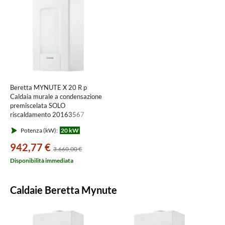
Beretta MYNUTE X 20 R p
Caldaia murale a condensazione
premiscelata SOLO
riscaldamento 20163567
Potenza (kW):
20 kW
942,77 €
3.660,00 €
Disponibilità immediata
Caldaie Beretta Mynute