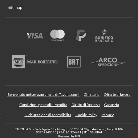
Sitemap
Benvenuto nel servizio clienti di Tavolla.com!
Chi siamo
Offerte di lavoro
Condizioni generali di vendita
Diritto di Recesso
Garanzia
Dichiarazione di accessibilità
Cookie Policy
Privacy
TAVOLLA Srl - Sede legale: Via Albegno, 36 23854 Olginate (Lecco) Italy | P. IVA
03709140135 | REA: LC 324421 | SDI: SZLUBAI
Powered by
KFI