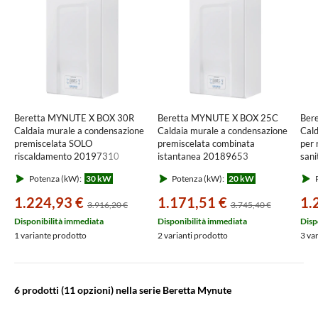
Beretta MYNUTE X BOX 30R
Beretta MYNUTE X BOX 25C
Ber
Caldaia murale a condensazione
Caldaia murale a condensazione
Cald
premiscelata SOLO
premiscelata combinata
per 
riscaldamento 20197310
istantanea 20189653
san
Potenza (kW):
30 kW
Potenza (kW):
20 kW
P
1.224,93 €
1.171,51 €
1.
3.916,20 €
3.745,40 €
Disponibilità immediata
Disponibilità immediata
Disp
1 variante prodotto
2 varianti prodotto
3 va
6 prodotti
(11 opzioni) nella serie Beretta Mynute