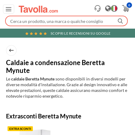
0
SCOPRI LE RECENSIONI SU GOOGLE
Caldaie a condensazione Beretta
Mynute
Le
caldaie Beretta Mynute
sono disponibili in diversi modelli per
diverse modalità d'installazione. Grazie al design innovativo e alle
elevate prestazioni, queste caldaie assicurano massimo comfort e
notevole risparmio energetico.
Prodotti
Extrasconti Beretta Mynute
in
evidenza
EXTRA SCONTI