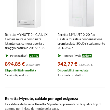
Beretta MYNUTE 24 C.A.I. LX
Beretta MYNUTE X 20 R p
Caldaia murale combinata
Caldaia murale a condensazione
istantanea, camera aperta a
premiscelata SOLO riscaldamento
tiraggio naturale 20151436
20163567
Potenza (kW):
24 kW
Potenza (kW):
20 kW
894,85 €
942,77 €
2.860,90 €
3.660,00 €
Disponibilità immediata
Disponibilità immediata
2 varianti prodotto
1 variante prodotto
Beretta Mynute, caldaie per ogni esigenza
Le
caldaie
della serie
Beretta Mynute
rappresentano la qualità top di
gamma per il riscaldamento della casa.