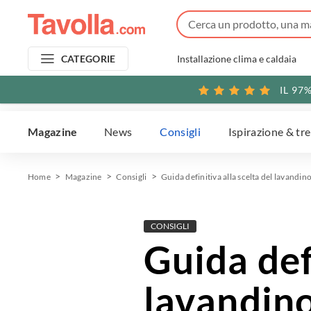
Installazione clima e caldaia
CATEGORIE
IL 97
Magazine
News
Consigli
Ispirazione & tr
Home
Magazine
Consigli
Guida definitiva alla scelta del lavandin
CONSIGLI
Guida defi
lavandino