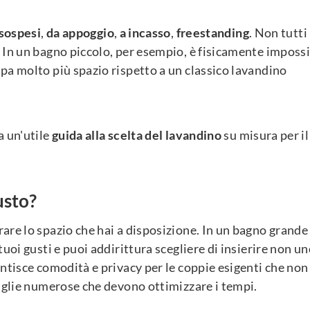
sospesi
,
da appoggio
,
a incasso
,
freestanding
. Non tutti 
 In un bagno piccolo, per esempio, è fisicamente impossi
pa molto più spazio rispetto a un classico lavandino
a un'utile
guida alla scelta del lavandino
su misura per il
usto?
are lo spazio che hai a disposizione. In un bagno grande
uoi gusti e puoi addirittura scegliere di insierire non un
antisce comodità e privacy per le coppie esigenti che non
miglie numerose che devono ottimizzare i tempi.