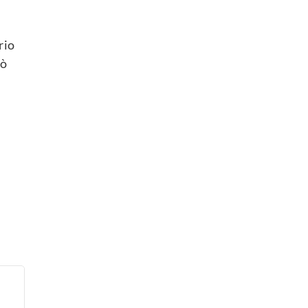
rio
iò