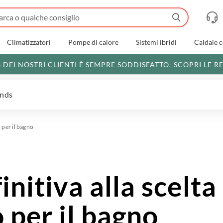
Climatizzatori
Pompe di calore
Sistemi ibridi
Caldaie 
% DEI NOSTRI CLIENTI È SEMPRE SODDISFATTO.
SCOPRI LE R
ends
o per il bagno
nitiva alla scelta
 per il bagno