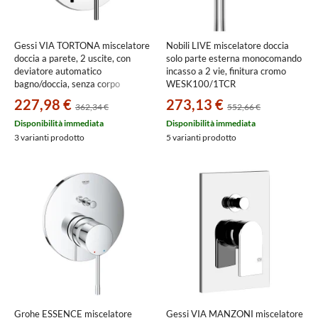
Gessi VIA TORTONA miscelatore
Nobili LIVE miscelatore doccia
doccia a parete, 2 uscite, con
solo parte esterna monocomando
deviatore automatico
incasso a 2 vie, finitura cromo
bagno/doccia, senza corpo
WESK100/1TCR
incasso, finitura cromo
227,98 €
273,13 €
362,34 €
552,66 €
44667#031
Disponibilità immediata
Disponibilità immediata
3 varianti prodotto
5 varianti prodotto
Grohe ESSENCE miscelatore
Gessi VIA MANZONI miscelatore