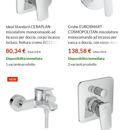
Ideal Standard CERAPLAN
Grohe EUROSMART
miscelatore monocomando ad
COSMOPOLITAN miscelatore
incasso per doccia, corpo incasso
monocomando ad incasso per
incluso, finitura cromo BD252AA
vasca o doccia, con corpo incasso,
con deviatore, finitura cromo
80,34 €
138,58 €
166,53 €
286,70 €
32879000
Disponibilità immediata
Disponibilità immediata
1 variante prodotto
2 varianti prodotto
NEW