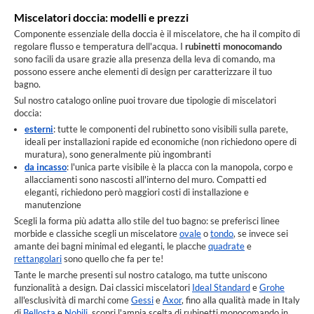
Miscelatori doccia: modelli e prezzi
Componente essenziale della doccia è il miscelatore, che ha il compito di
regolare flusso e temperatura dell'acqua. I
rubinetti monocomando
sono facili da usare grazie alla presenza della leva di comando, ma
possono essere anche elementi di design per caratterizzare il tuo
bagno.
Sul nostro catalogo online puoi trovare due tipologie di miscelatori
doccia:
esterni
: tutte le componenti del rubinetto sono visibili sulla parete,
ideali per installazioni rapide ed economiche (non richiedono opere di
muratura), sono generalmente più ingombranti
da incasso
: l'unica parte visibile è la placca con la manopola, corpo e
allacciamenti sono nascosti all'interno del muro. Compatti ed
eleganti, richiedono però maggiori costi di installazione e
manutenzione
Scegli la forma più adatta allo stile del tuo bagno: se preferisci linee
morbide e classiche scegli un miscelatore
ovale
o
tondo
, se invece sei
amante dei bagni minimal ed eleganti, le placche
quadrate
e
rettangolari
sono quello che fa per te!
Tante le marche presenti sul nostro catalogo, ma tutte uniscono
funzionalità a design. Dai classici miscelatori
Ideal Standard
e
Grohe
all'esclusività di marchi come
Gessi
e
Axor
, fino alla qualità made in Italy
di
Bellosta
e
Nobili
, scopri l'ampia scelta di rubinetti monocomando in