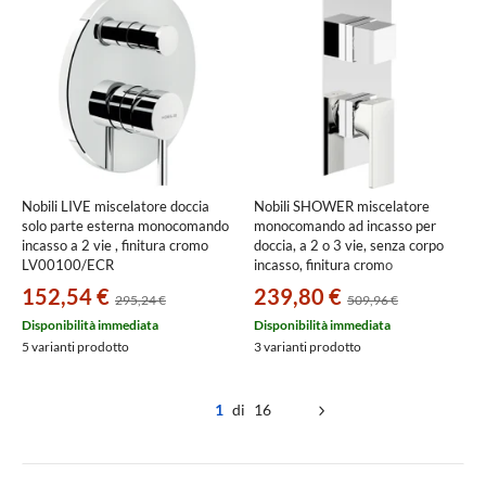
Nobili LIVE miscelatore doccia
Nobili SHOWER miscelatore
solo parte esterna monocomando
monocomando ad incasso per
incasso a 2 vie , finitura cromo
doccia, a 2 o 3 vie, senza corpo
LV00100/ECR
incasso, finitura cromo
WE81102/SECR
152,54 €
239,80 €
295,24 €
509,96 €
Disponibilità immediata
Disponibilità immediata
5 varianti prodotto
3 varianti prodotto
1
di 16