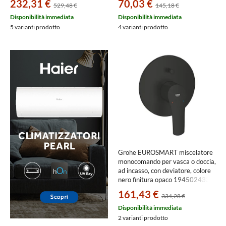
232,31 €
70,03 €
529,48 €
145,18 €
Disponibilità immediata
Disponibilità immediata
5 varianti prodotto
4 varianti prodotto
Grohe EUROSMART miscelatore
monocomando per vasca o doccia,
ad incasso, con deviatore, colore
nero finitura opaco 194502433
161,43 €
334,28 €
Disponibilità immediata
2 varianti prodotto