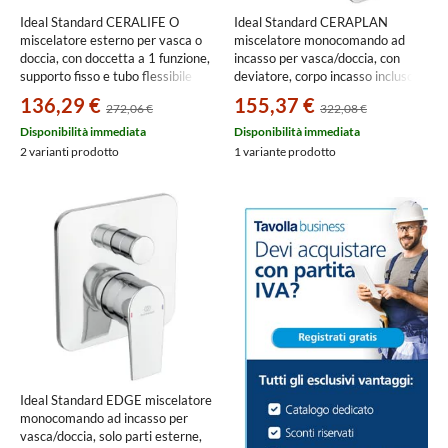
Ideal Standard CERALIFE O
Ideal Standard CERAPLAN
miscelatore esterno per vasca o
miscelatore monocomando ad
doccia, con doccetta a 1 funzione,
incasso per vasca/doccia, con
supporto fisso e tubo flessibile
deviatore, corpo incasso incluso,
150 cm, finitura cromo BE115AA
finitura cromo BD259AA
136,29 €
155,37 €
272,06 €
322,08 €
Disponibilità immediata
Disponibilità immediata
2 varianti prodotto
1 variante prodotto
Ideal Standard EDGE miscelatore
monocomando ad incasso per
vasca/doccia, solo parti esterne,