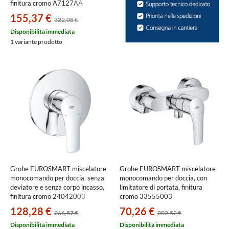
finitura cromo A7127AA
155,37 €
322,08 €
Disponibilità immediata
1 variante prodotto
Grohe EUROSMART miscelatore
Grohe EUROSMART miscelatore
monocomando per doccia, senza
monocomando per doccia, con
deviatore e senza corpo incasso,
limitatore di portata, finitura
finitura cromo 24042003
cromo 33555003
128,28 €
70,26 €
266,57 €
202,52 €
Disponibilità immediata
Disponibilità immediata