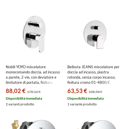
Nobili YOYO miscelatore
Bellosta JEANS miscelatore per
monocomando doccia, ad incasso
doccia ad incasso, piastra
a parete, 2 vie, con deviatore e
rotonda, senza corpo incasso,
limitatore di portata, finitura
finitura cromo 01-4800/E
cromo YO126100/ECR
88,02 €
63,53 €
178,12 €
108,58 €
Disponibilità immediata
Disponibilità immediata
2 varianti prodotto
1 variante prodotto