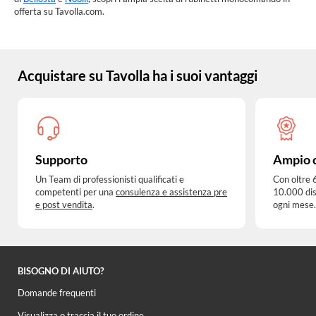
offerta su Tavolla.com.
Acquistare su Tavolla ha i suoi vantaggi
Supporto
Ampio 
Un Team di professionisti qualificati e
Con oltre 
competenti per una
consulenza e assistenza pre
10.000 dis
e post vendita
.
ogni mese.
BISOGNO DI AIUTO?
Domande frequenti
Visualizza o traccia il tuo ordine