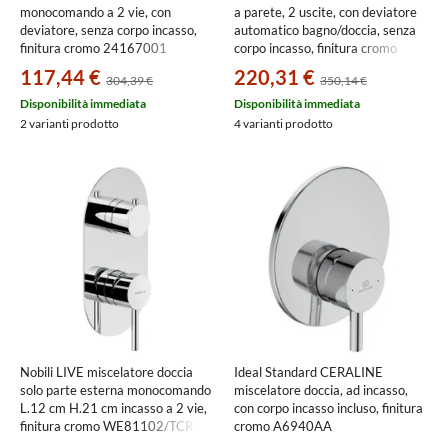
monocomando a 2 vie, con
a parete, 2 uscite, con deviatore
deviatore, senza corpo incasso,
automatico bagno/doccia, senza
finitura cromo 24167001
corpo incasso, finitura cromo
44634#031
117,44 €
220,31 €
304,39 €
350,14 €
Disponibilità immediata
Disponibilità immediata
2 varianti prodotto
4 varianti prodotto
Nobili LIVE miscelatore doccia
Ideal Standard CERALINE
solo parte esterna monocomando
miscelatore doccia, ad incasso,
L.12 cm H.21 cm incasso a 2 vie,
con corpo incasso incluso, finitura
finitura cromo WE81102/TCR
cromo A6940AA