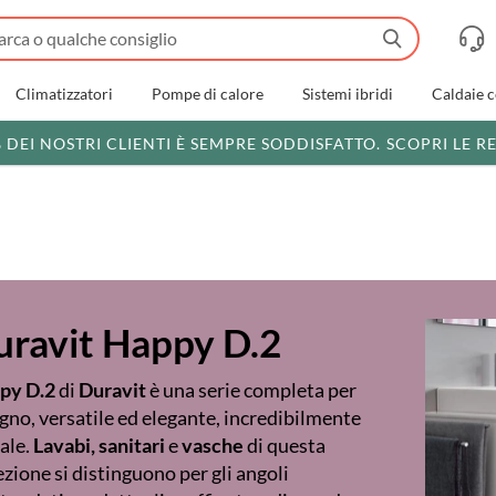
Climatizzatori
Pompe di calore
Sistemi ibridi
Caldaie 
% DEI NOSTRI CLIENTI È SEMPRE SODDISFATTO.
SCOPRI LE R
uravit Happy D.2
py D.2
di
Duravit
è una serie completa per
agno, versatile ed elegante, incredibilmente
ale.
Lavabi,
sanitari
e
vasche
di questa
ezione si distinguono per gli angoli