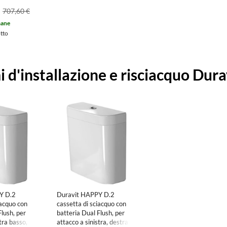
707,60 €
mane
otto
i d'installazione e risciacquo Dur
Y D.2
Duravit HAPPY D.2
iacquo con
cassetta di sciacquo con
Flush, per
batteria Dual Flush, per
tra basso,
attacco a sinistra, destra o