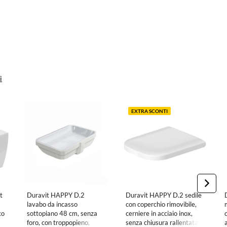
i
EXTRA SCONTI
t
Duravit HAPPY D.2
Duravit HAPPY D.2 sedile
lavabo da incasso
con coperchio rimovibile,
co
sottopiano 48 cm, senza
cerniere in acciaio inox,
foro, con troppopieno,
senza chiusura rallentata,