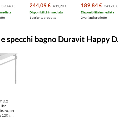
o, colore
inclusa, senza sedile, con
244,09 €
189,84 €
390,40 €
439,20 €
341,60 
600000
scarico orizzontale,
fabbisogno di acqua di
mmediata
Disponibilità immediata
Disponibilità immediata
risciacquo 4,5 l, UWL
otto
1 variante prodotto
2 varianti prodotto
classe 1, colore bianco
2159090000
 e specchi bagno Duravit Happy D
Y D.2
llico
ltezza, per
le 120 cm,