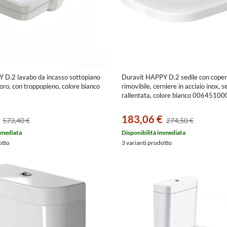
 D.2 lavabo da incasso sottopiano
Duravit HAPPY D.2 sedile con coper
oro, con troppopieno, colore bianco
rimovibile, cerniere in acciaio inox, 
rallentata, colore bianco 00645100
183,06 €
573,40 €
274,50 €
mmediata
Disponibilità immediata
otto
3 varianti prodotto