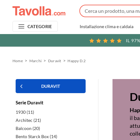
Installazione clima e caldaia
CATEGORIE
IL 97
Home
Marchi
Duravit
Happy D.2
DURAVIT
D
Serie Duravit
Hap
1930 (11)
il b
Architec (21)
attu
Balcoon (20)
coll
Bento Starck Box (14)