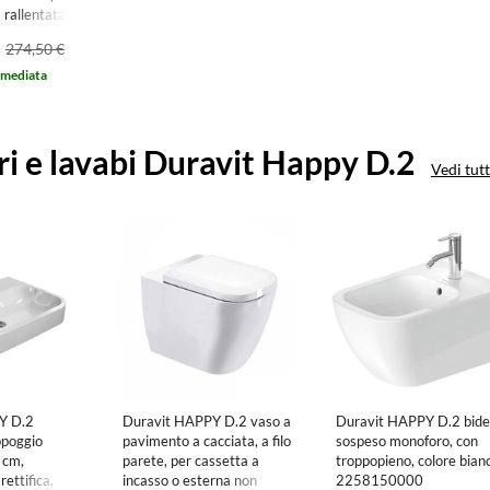
 rallentata,
274,50 €
mmediata
ri e lavabi Duravit Happy D.2
Vedi tutt
Y D.2
Duravit HAPPY D.2 vaso a
Duravit HAPPY D.2 bide
ppoggio
pavimento a cacciata, a filo
sospeso monoforo, con
 cm,
parete, per cassetta a
troppopieno, colore bian
ettifica,
incasso o esterna non
2258150000