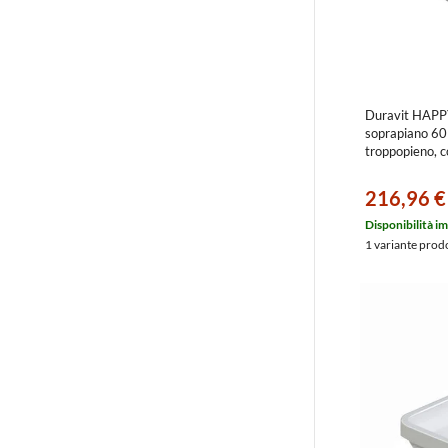
Duravit HAPPY
soprapiano 60 
troppopieno, 
216,96 €
Disponibilità i
1 variante prod