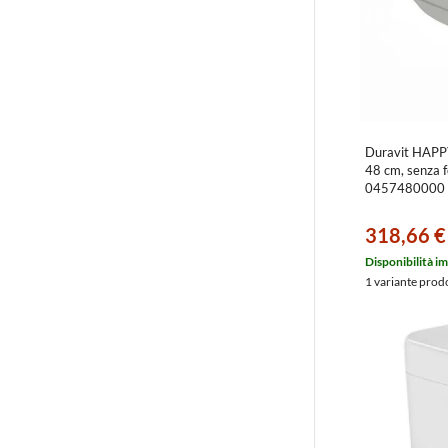
Duravit HAPPY
48 cm, senza f
0457480000
318,66 €
Disponibilità i
1 variante prod