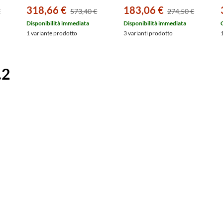
colore bianco
colore bianco
318,66 €
183,06 €
€
573,40 €
274,50 €
0457480000
0064510000
Disponibilità immediata
Disponibilità immediata
1 variante prodotto
3 varianti prodotto
.2