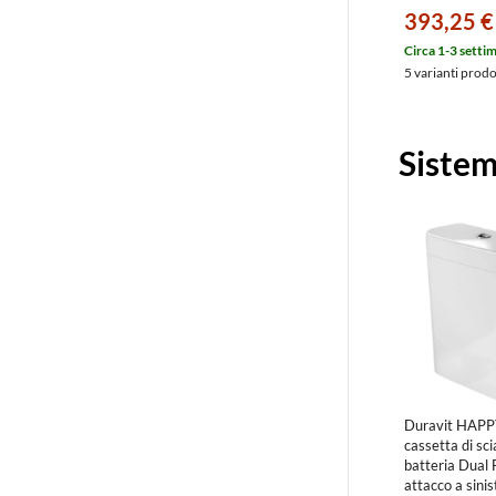
finitura cromo
393,25 €
0030791000
Circa 1-3 setti
5 varianti prod
Sistem
Duravit HAPP
cassetta di sc
batteria Dual 
attacco a sinis