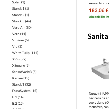
Soleil (1)
senza chiusura
colore bianco
Starck 1 (1)
183,06 €
0064510000
Starck 2 (1)
Disponibilità i
Starck 3 (46)
Vero Air (80)
Sanita
Vero (44)
Vitrium (6)
Viu (3)
White Tulip (114)
XViu (92)
XSquare (3)
SensoWash® (5)
Karree (15)
Starck T (32)
DuraSystem (15)
Duravit HAPP
B.1 (14)
bacinella da a
soprapiano 60
B.2 (13)
monoforo, con r