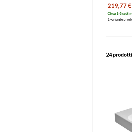
fabbisogno di 
219,77 €
risciacquo 4,5
classe 1, pulsa
Circa 1-3 setti
cromato, color
1 variante prod
0934100085
24 prodott