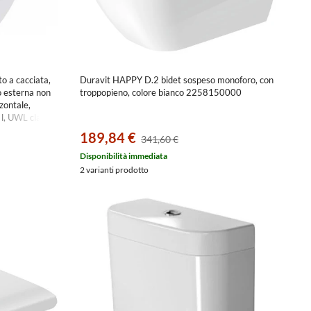
 a cacciata,
Duravit HAPPY D.2 bidet sospeso monoforo, con
 o esterna non
troppopieno, colore bianco 2258150000
zzontale,
 l, UWL classe
189,84 €
341,60 €
Disponibilità immediata
2 varianti prodotto