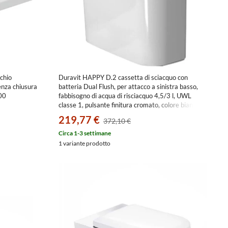
chio
Duravit HAPPY D.2 cassetta di sciacquo con
senza chiusura
batteria Dual Flush, per attacco a sinistra basso,
00
fabbisogno di acqua di risciacquo 4,5/3 l, UWL
classe 1, pulsante finitura cromato, colore bianco
0934100085
219,77 €
372,10 €
Circa 1-3 settimane
1 variante prodotto