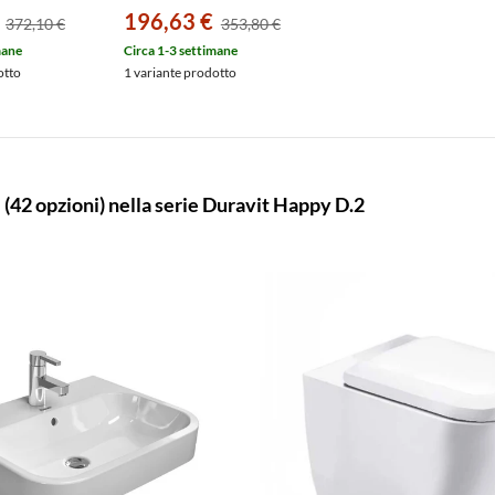
acqua di
centrale alto, fabbisogno di
196,63 €
372,10 €
353,80 €
/3 l, UWL
acqua di risciacquo 4,5/3 l,
nte finitura
UWL classe 1, pulsante
mane
Circa 1-3 settimane
e bianco
finitura cromato, colore
otto
1 variante prodotto
bianco 0934000085
i
(42 opzioni) nella serie Duravit Happy D.2