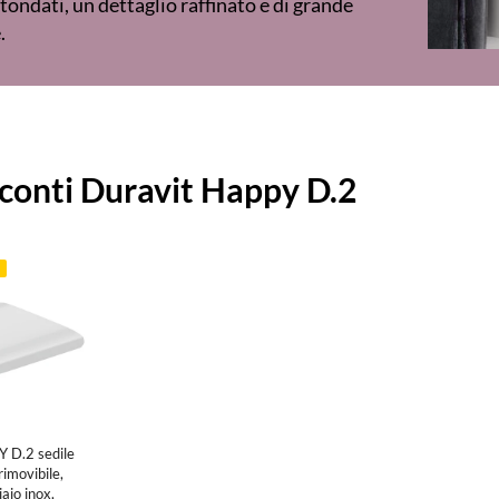
tondati, un dettaglio raffinato e di grande
e.
i
conti Duravit Happy D.2
a
 D.2 sedile
rimovibile,
iaio inox,