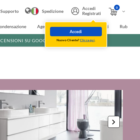
0
Accedi
Supporto
Spedizione
Registrati
condensazione
Agevolazioni fiscali
Extra Sconti
Rubinette
Accedi
ECENSIONI SU GOOGLE
Nuovo Cliente?
Clicca qui
.