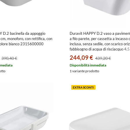
 D.2 bacinella da appoggio
Duravit HAPPY D.2 vaso a pavimento
cm, monoforo, con rettifica, con
a filo parete, per cassetta a incasso
colore bianco 2315600000
inclusa, senza sedile, con scarico ori
fabbisogno di acqua di risciacquo 4,5
1, colore bianco 2159090000
244,09 €
390,40 €
439,20 €
mmediata
Disponibilità immediata
otto
1 variante prodotto
EXTRA SCONTI