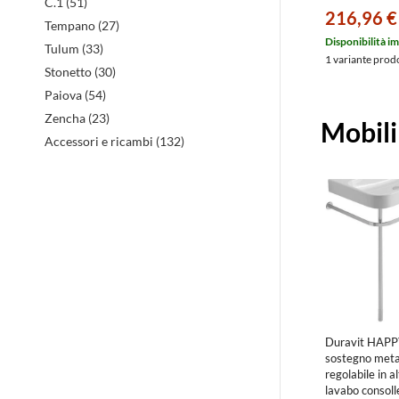
C.1 (51)
con troppopien
216,96 €
bianco 2315
Tempano (27)
Disponibilità i
Tulum (33)
1 variante prod
Stonetto (30)
Paiova (54)
Zencha (23)
Mobili
Accessori e ricambi (132)
Duravit HAPP
sostegno meta
regolabile in a
lavabo consol