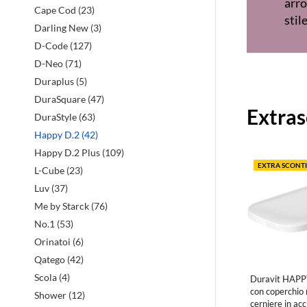
arro
Cape Cod (23)
stil
Darling New (3)
D-Code (127)
D-Neo (71)
Duraplus (5)
Prodott
DuraSquare (47)
Extras
in
DuraStyle (63)
Happy D.2 (42)
evidenz
Happy D.2 Plus (109)
EXTRA SCONTI
L-Cube (23)
Luv (37)
Me by Starck (76)
No.1 (53)
Orinatoi (6)
Qatego (42)
Scola (4)
Duravit HAPPY
con coperchio 
Shower (12)
cerniere in acc