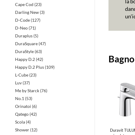
la b
Cape Cod (23)
dand
Darling New (3)
un'i
D-Code (127)
D-Neo (71)
Duraplus (5)
DuraSquare (47)
Prodott
DuraStyle (63)
Bagno 
in
Happy D.2 (42)
Happy D.2 Plus (109)
evidenz
L-Cube (23)
Luv (37)
Me by Starck (76)
No.1 (53)
Orinatoi (6)
Qatego (42)
Scola (4)
Shower (12)
Duravit TUL