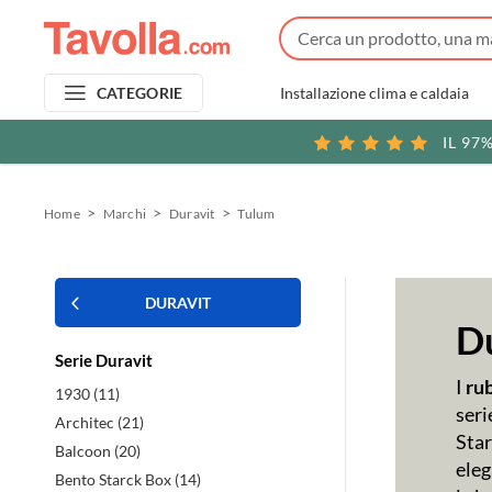
Installazione clima e caldaia
CATEGORIE
IL 97
Home
Marchi
Duravit
Tulum
DURAVIT
D
Serie Duravit
I
rub
1930 (11)
seri
Architec (21)
Star
Balcoon (20)
eleg
Bento Starck Box (14)