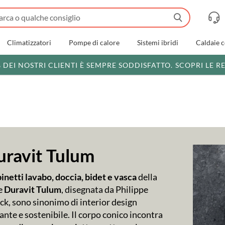
Climatizzatori
Pompe di calore
Sistemi ibridi
Caldaie 
% DEI NOSTRI CLIENTI È SEMPRE SODDISFATTO.
SCOPRI LE R
uravit Tulum
inetti lavabo, doccia, bidet e vasca
della
e
Duravit Tulum
, disegnata da Philippe
ck, sono sinonimo di interior design
ante e sostenibile. Il corpo conico incontra