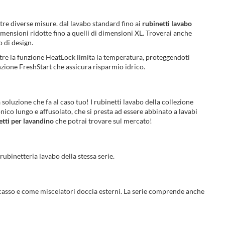
n tre diverse misure. dal lavabo standard fino ai
rubinetti lavabo
ensioni ridotte fino a quelli di dimensioni XL. Troverai anche
 di design.
entre la funzione HeatLock limita la temperatura, proteggendoti
unzione FreshStart che assicura risparmio idrico.
 soluzione che fa al caso tuo! I rubinetti lavabo della collezione
nico lungo e affusolato, che si presta ad essere abbinato a lavabi
etti per lavandino
che potrai trovare sul mercato!
ubinetteria lavabo della stessa serie.
sso e come miscelatori doccia esterni. La serie comprende anche