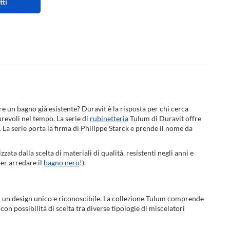
tti
 un bagno già esistente? Duravit è la risposta per chi cerca
urevoli nel tempo. La serie di
rubinetteria
Tulum di Duravit offre
La serie porta la firma di Philippe Starck e prende il nome da
ata dalla scelta di materiali di qualità, resistenti negli anni e
per arredare il
bagno nero
!).
ad un design unico e riconoscibile. La collezione Tulum comprende
, con possibilità di scelta tra diverse tipologie di miscelatori