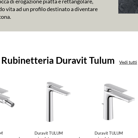
occa di erogazione piatta e rettangolare,
o vita ad un profilo destinato a diventare
cona.
i
Rubinetteria Duravit Tulum
Vedi tutti
a
UM
Duravit TULUM
Duravit TULUM