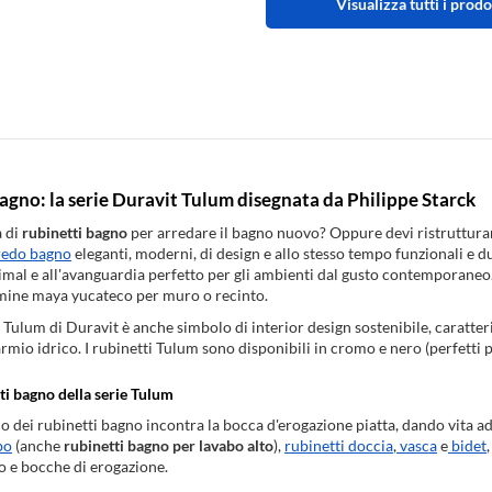
Visualizza tutti i prodo
agno: la serie Duravit Tulum disegnata da Philippe Starck
a di
rubinetti bagno
per arredare il bagno nuovo? Oppure devi ristrutturare
redo bagno
eleganti, moderni, di design e allo stesso tempo funzionali e d
mal e all'avanguardia perfetto per gli ambienti dal gusto contemporaneo. 
rmine maya yucateco per muro o recinto.
Tulum di Duravit è anche simbolo di interior design sostenibile, caratterizz
parmio idrico. I rubinetti Tulum sono disponibili in cromo e nero (perfetti 
tti bagno della serie Tulum
co dei rubinetti bagno incontra la bocca d'erogazione piatta, dando vita 
bo
(anche
rubinetti bagno per lavabo alto
),
rubinetti doccia
,
vasca
e
bidet
e bocche di erogazione.