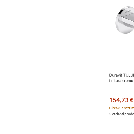
Duravit TULUM
finitura cro
154,73 €
Circa 3-5 setti
2 varianti prod