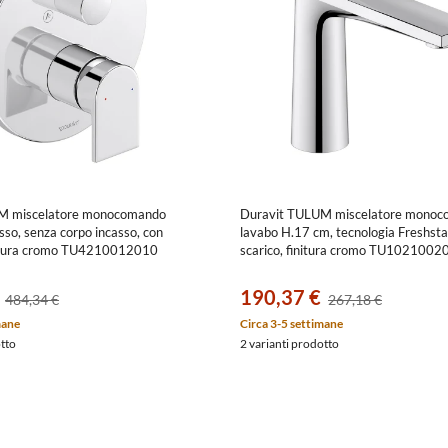
M miscelatore monocomando
Duravit TULUM miscelatore monoc
asso, senza corpo incasso, con
lavabo H.17 cm, tecnologia Freshsta
nitura cromo TU4210012010
scarico, finitura cromo TU1021002
190,37 €
484,34 €
267,18 €
mane
Circa 3-5 settimane
otto
2 varianti prodotto