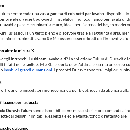
abo
 Tulum comprende una vasta gamma di
rubinetti per lavabo
, disponibili i
 comprende diverse tipologie di miscelatori monocomando per lavabi di dim
r lavabi a parete e
rubinetti a muro
, ideali per l'arredo del bagno moderno
AirPlus assicura un getto pieno e piacevole grazie all'aggiunta d'aria, m
re. Infine i rubinetti lavabo S e M possono essere dotati dell'innovativa f
bo alto: la misura XL
a degli introvabili
rubinetti lavabo alti
? La collezione Tulum di Duravit è la
li infatti nelle taglie S, M e XL: proprio quest'ultima presenta un corpo co
o o
lavabi di grandi dimensioni
. I prodotti Duravit sono tra i migliori
rubin
t
 offre anche miscelatori monocomando per bidet, ideali da abbinare alla r
tti bagno per la doccia
ccia Duravit Tulum
sono disponibili come miscelatori monocomando a inca
ette
dal design inimitabile, essenziale ed elegante, tondo o rettangolare.
 vasche da bagno