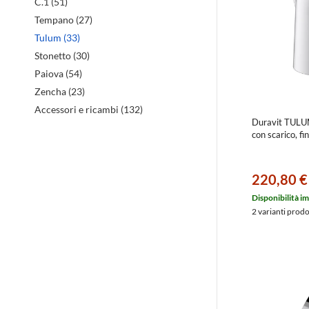
C.1 (51)
Tempano (27)
Tulum (33)
Stonetto (30)
Paiova (54)
Zencha (23)
Accessori e ricambi (132)
Duravit TULU
con scarico, 
220,80 €
Disponibilità i
2 varianti prod