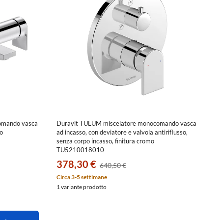
omando vasca
Duravit TULUM miscelatore monocomando vasca
mo
ad incasso, con deviatore e valvola antiriflusso,
senza corpo incasso, finitura cromo
TU5210018010
378,30 €
640,50 €
Circa 3-5 settimane
1 variante prodotto