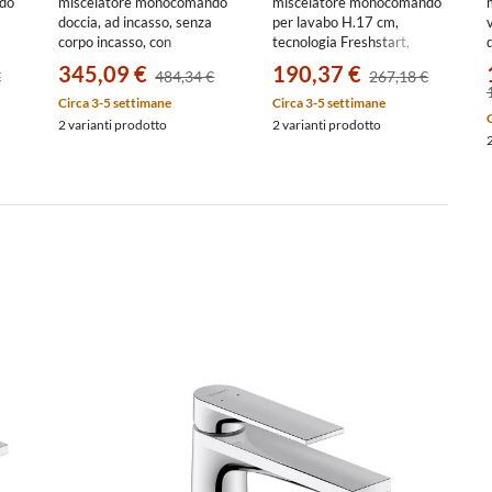
do
miscelatore monocomando
miscelatore monocomando
doccia, ad incasso, senza
per lavabo H.17 cm,
corpo incasso, con
tecnologia Freshstart,
deviatore, finitura cromo
senza scarico, finitura
345,09 €
190,37 €
€
484,34 €
267,18 €
TU4210012010
cromo TU1021002010
Circa 3-5 settimane
Circa 3-5 settimane
2 varianti prodotto
2 varianti prodotto