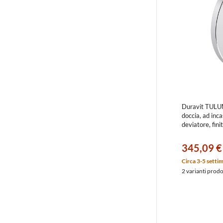
Duravit TULU
doccia, ad inc
deviatore, fi
345,09 €
Circa 3-5 setti
2 varianti prod