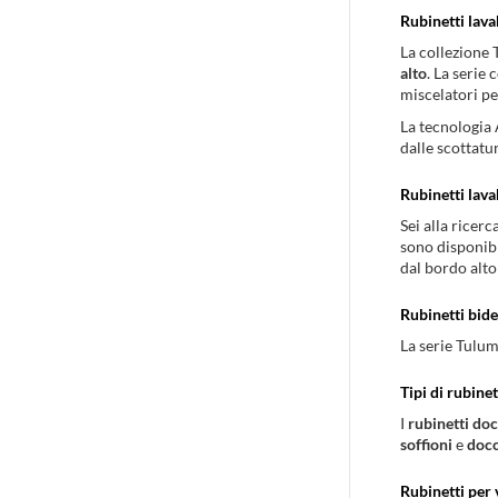
Rubinetti lav
La collezione
alto
. La serie
miscelatori pe
La tecnologia 
dalle scottatu
Rubinetti lava
Sei alla ricerc
sono disponibi
dal bordo alt
Rubinetti bide
La serie Tulum
Tipi di rubine
I
rubinetti do
soffioni
e
docc
Rubinetti per