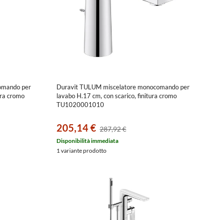
omando per
Duravit TULUM miscelatore monocomando per
ura cromo
lavabo H.17 cm, con scarico, finitura cromo
TU1020001010
205,14 €
287,92 €
Disponibilità immediata
1 variante prodotto