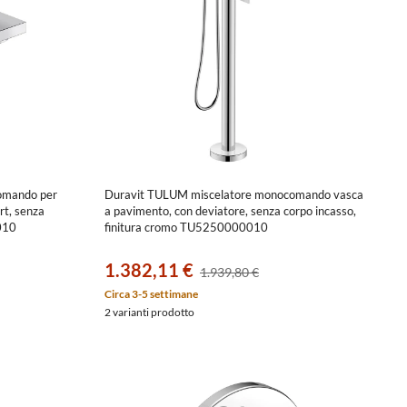
omando per
Duravit TULUM miscelatore monocomando vasca
rt, senza
a pavimento, con deviatore, senza corpo incasso,
010
finitura cromo TU5250000010
1.382,11 €
1.939,80 €
Circa 3-5 settimane
2 varianti prodotto