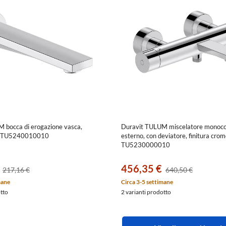
 bocca di erogazione vasca,
Duravit TULUM miscelatore monoc
mo TU5240010010
esterno, con deviatore, finitura cro
TU5230000010
456,35 €
217,16 €
640,50 €
mane
Circa 3-5 settimane
otto
2 varianti prodotto