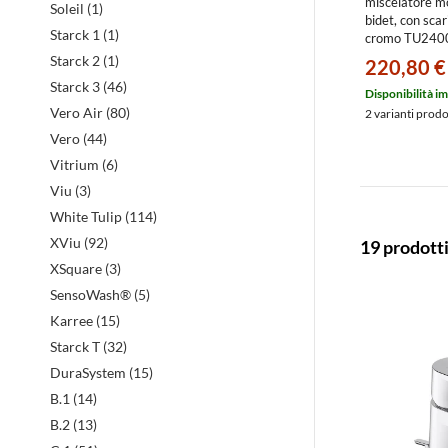
miscelatore 
Soleil (1)
bidet, con scari
Starck 1 (1)
cromo TU24
Starck 2 (1)
220,80 €
Starck 3 (46)
Disponibilità i
Vero Air (80)
2 varianti prod
Vero (44)
Vitrium (6)
Viu (3)
White Tulip (114)
XViu (92)
19 prodott
XSquare (3)
SensoWash® (5)
Karree (15)
Starck T (32)
DuraSystem (15)
B.1 (14)
B.2 (13)