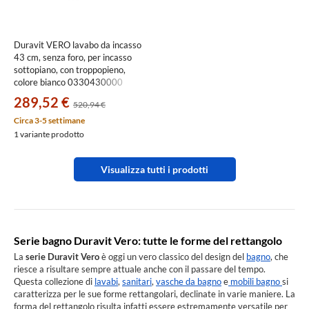
Duravit VERO lavabo da incasso
43 cm, senza foro, per incasso
sottopiano, con troppopieno,
colore bianco 0330430000
289,52 €
520,94 €
Circa 3-5 settimane
1 variante prodotto
Visualizza tutti i prodotti
Serie bagno Duravit Vero: tutte le forme del rettangolo
La
serie Duravit Vero
è oggi un vero classico del design del
bagno
, che
riesce a risultare sempre attuale anche con il passare del tempo.
Questa collezione di
lavabi
,
sanitari
,
vasche da bagno
e
mobili bagno
si
caratterizza per le sue forme rettangolari, declinate in varie maniere. La
forma del rettangolo risulta infatti essere estremamente versatile per