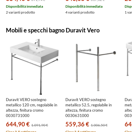
Disponibilità immediata
Disponibilità immediata
Disp
2 varianti prodotto
4 varianti prodotto
1 va
Mobili e specchi bagno Duravit Vero
Duravit VERO sostegno
Duravit VERO sostegno
Dur
metallico 120 cm, regolabile in
metallico 52.5, regolabile in
meta
altezza, finitura cromo
altezza, finitura cromo
alte
0030731000
0030631000
003
644,90 €
559,36 €
64
1.091,90 €
1.006,50 €
Circa 3-5 settimane
Circa 3-5 settimane
Circ