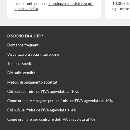
competenti per una
consulenza e assistenza pre
10.000 dis
e post vendita
.
ogni mese.
BISOGNO DI AIUTO?
Domande frequenti
Visualizza o traccia il tuo ordine
Tempi di spedizione
IVA sulle Vendite
Metodi di pagamento accettati
Chi può usufruire dell’IVA agevolata al 10%
Come ordinare e pagare per usufruire dell'IVA agevolata al 10%
Chi può usufruire dell’IVA agevolata al 4%
Come ordinare per usufruire dell'IVA agevolata al 4%