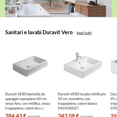
Prodotti
Sanitari e lavabi Duravit Vero
Vedi tutti
in
evidenza
Duravit VERO bacinella da
Duravit VERO lavabo rettificato
Dura
appoggio soprapiano 60 cm,
50 cm, monoforo, con
45 c
senza foro, con rettifica, senza
troppopieno, colore bianco
trop
troppopieno, colore bianco
0454500027
070
0455600000
384,43 €
343,08 €
26
691,74 €
617,32 €