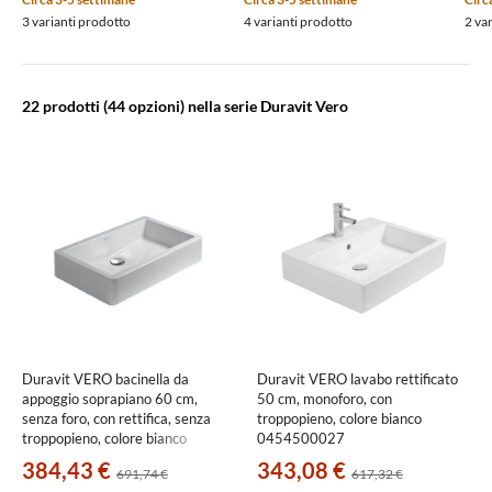
3 varianti prodotto
4 varianti prodotto
2 va
22 prodotti
(44 opzioni) nella serie Duravit Vero
Duravit VERO bacinella da
Duravit VERO lavabo rettificato
appoggio soprapiano 60 cm,
50 cm, monoforo, con
senza foro, con rettifica, senza
troppopieno, colore bianco
troppopieno, colore bianco
0454500027
0455600000
384,43 €
343,08 €
691,74 €
617,32 €