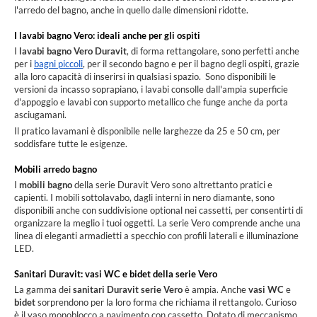
l'arredo del bagno, anche in quello dalle dimensioni ridotte.
I lavabi bagno Vero: ideali anche per gli ospiti
I
lavabi bagno Vero Duravit
, di forma rettangolare, sono perfetti anche
per i
bagni piccoli
, per il secondo bagno e per il bagno degli ospiti, grazie
alla loro capacità di inserirsi in qualsiasi spazio. Sono disponibili le
versioni da incasso soprapiano, i lavabi consolle dall'ampia superficie
d'appoggio e lavabi con supporto metallico che funge anche da porta
asciugamani.
Il pratico lavamani è disponibile nelle larghezze da 25 e 50 cm, per
soddisfare tutte le esigenze.
Mobili arredo bagno
I
mobili bagno
della serie Duravit Vero sono altrettanto pratici e
capienti. I mobili sottolavabo, dagli interni in nero diamante, sono
disponibili anche con suddivisione optional nei cassetti, per consentirti di
organizzare la meglio i tuoi oggetti. La serie Vero comprende anche una
linea di eleganti armadietti a specchio con profili laterali e illuminazione
LED.
Sanitari Duravit: vasi WC e bidet della serie Vero
La gamma dei
sanitari Duravit serie Vero
è ampia. Anche
vasi WC
e
bidet
sorprendono per la loro forma che richiama il rettangolo. Curioso
è il vaso monoblocco a pavimento con cassetto. Dotato di meccanismo