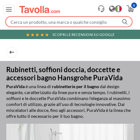
0
SCOPRI LE RECENSIONI SU GOOGLE
Rubinetti, soffioni doccia, doccette e
accessori bagno Hansgrohe PuraVida
PuraVida
è una linea di
rubinetterie per il bagno
dal design
elegante, caratterizzato da linee pure e senza tempo. I rubinetti, i
soffioni e le doccette PuraVida combinano l'eleganza al massimo
comfort di utilizzo, grazie all'uso di tecnologie innovative. Dai
miscelatori alle docce, fino agli accessori, PuraVida è la linea che
offre tutto il necessario per il tuo bagno.