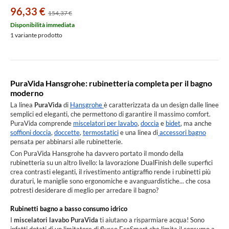
96,33 €
154,37 €
Disponibilità immediata
1 variante prodotto
PuraVida Hansgrohe: rubinetteria completa per il bagno
moderno
La linea
PuraVida
di
Hansgrohe
è caratterizzata da un design dalle linee
semplici ed eleganti, che permettono di garantire il massimo comfort.
PuraVida comprende
miscelatori per lavabo
,
doccia
e
bidet
, ma anche
soffioni doccia
,
doccette
,
termostatici
e una linea di
accessori bagno
pensata per abbinarsi alle rubinetterie.
Con PuraVida Hansgrohe ha davvero portato il mondo della
rubinetteria su un altro livello: la lavorazione DualFinish delle superfici
crea contrasti eleganti, il rivestimento antigraffio rende i rubinetti più
duraturi, le maniglie sono ergonomiche e avanguardistiche... che cosa
potresti desiderare di meglio per arredare il bagno?
Rubinetti bagno a basso consumo idrico
I
miscelatori lavabo PuraVida
ti aiutano a risparmiare acqua! Sono