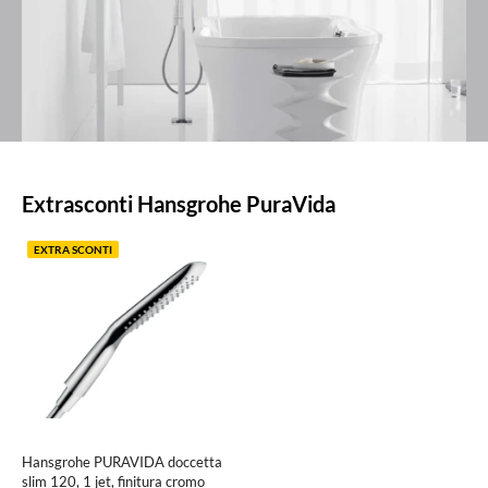
Prodotti
Extrasconti Hansgrohe PuraVida
in
evidenza
EXTRA SCONTI
Hansgrohe PURAVIDA doccetta
slim 120, 1 jet, finitura cromo