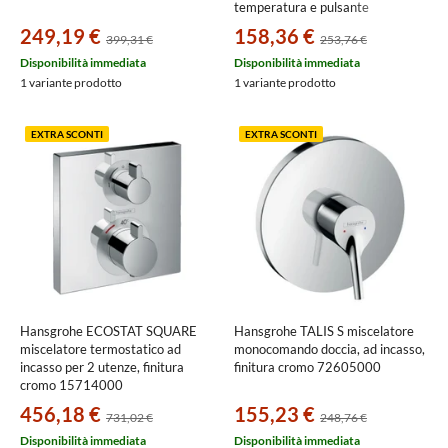
temperatura e pulsante
Ecostop+, finitura cromo
249,19 €
158,36 €
399,31 €
253,76 €
13324000
Disponibilità immediata
Disponibilità immediata
1 variante prodotto
1 variante prodotto
EXTRA SCONTI
EXTRA SCONTI
Hansgrohe ECOSTAT SQUARE
Hansgrohe TALIS S miscelatore
miscelatore termostatico ad
monocomando doccia, ad incasso,
incasso per 2 utenze, finitura
finitura cromo 72605000
cromo 15714000
456,18 €
155,23 €
731,02 €
248,76 €
Disponibilità immediata
Disponibilità immediata