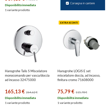
Disponibilità immediata
1 variante prodotto
EXTRA SCONTI
Hansgrohe Talis S Miscelatore
Hansgrohe LOGIS E set
monocomando per vasca/doccia
miscelatore doccia, ad incasso,
ad incasso 32475000
finitura cromo 71608000
165,13 €
75,79 €
264,62 €
115,78 €
Disponibilità immediata
Disponibilità immediata
1 variante prodotto
1 variante prodotto