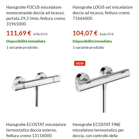
Hansgrohe FOCUS miscelatore
Hansgrohe LOGIS set miscelatore
monocomando doccia ad incasso,
doccia ad incasso, finitura cromo
portata 29,3 l/min, finitura cromo
71666000
31965000
111,69 €
104,07 €
178,97 €
166,77 €
Disponibilità immediata
Disponibilità immediata
1 variante prodotto
1 variante prodotto
NEW
Hansgrohe ECOSTAT miscelatore
Hansgrohe ECOSTAT FINE
termostatico doccia esterno,
miscelatore termostatico per
finitura cromo 13116000
doccia, con controllo della