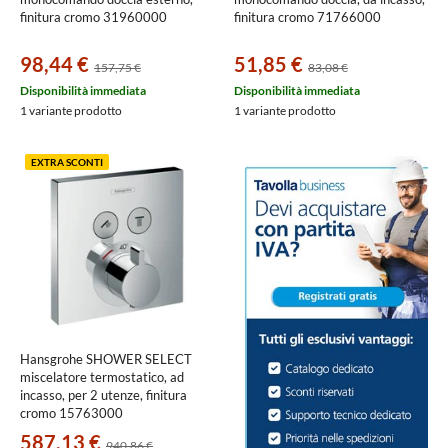
finitura cromo 31960000
finitura cromo 71766000
98,44 €
51,85 €
157,75 €
83,08 €
Disponibilità immediata
Disponibilità immediata
1 variante prodotto
1 variante prodotto
EXTRA SCONTI
Hansgrohe SHOWER SELECT
miscelatore termostatico, ad
incasso, per 2 utenze, finitura
cromo 15763000
587,13 €
940,86 €