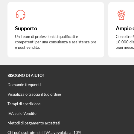
Supporto
Ampio 
Un Team di professionisti qualificati e
Con oltre 
competenti per una
consulenza e assistenza pre
10.000 dis
e post vendita
.
ogni mese.
BISOGNO DI AIUTO?
Domande frequenti
Visualizza o traccia il tuo ordine
Tempi di spedizione
IVA sulle Vendite
Metodi di pagamento accettati
Chi può usufruire dell’IVA agevolata al 10%