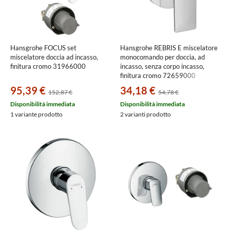
Hansgrohe FOCUS set
Hansgrohe REBRIS E miscelatore
miscelatore doccia ad incasso,
monocomando per doccia, ad
finitura cromo 31966000
incasso, senza corpo incasso,
finitura cromo 72659000
95,39 €
34,18 €
152,87 €
54,78 €
Disponibilità immediata
Disponibilità immediata
1 variante prodotto
2 varianti prodotto