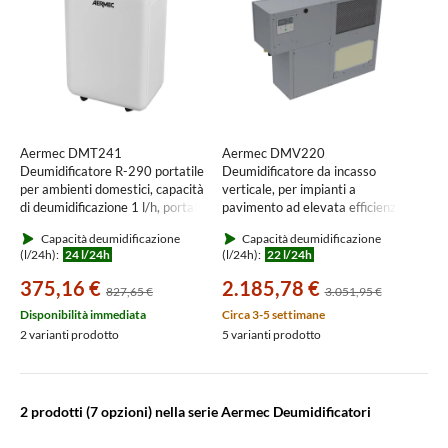
Aermec DMT241
Aermec DMV220
Deumidificatore R-290 portatile
Deumidificatore da incasso
per ambienti domestici, capacità
verticale, per impianti a
di deumidificazione 1 l/h, portata
pavimento ad elevata efficienza
aria 170 m3/h DMT241
DMV220
Capacità deumidificazione
Capacità deumidificazione
(l/24h):
24 l/24h
(l/24h):
22 l/24h
375,16 €
2.185,78 €
827,65 €
3.051,95 €
Disponibilità immediata
Circa 3-5 settimane
2 varianti prodotto
5 varianti prodotto
2 prodotti
(7 opzioni) nella serie Aermec Deumidificatori