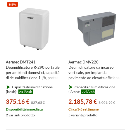
NEW
Aermec DMT241
Aermec DMV220
Deumidificatore R-290 portatile
Deumidificatore da incasso
per ambienti domestici, capacità
verticale, per impianti a
di deumidificazione 1 l/h, portata
pavimento ad elevata efficienza
aria 170 m3/h DMT241
DMV220
Capacità deumidificazione
Capacità deumidificazione
(l/24h):
24 l/24h
(l/24h):
22 l/24h
375,16 €
2.185,78 €
827,65 €
3.051,95 €
Disponibilità immediata
Circa 3-5 settimane
2 varianti prodotto
5 varianti prodotto