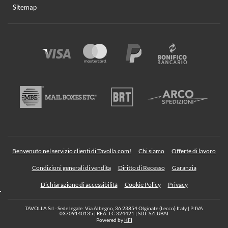
Sitemap
Benvenuto nel servizio clienti di Tavolla.com!
Chi siamo
Offerte di lavoro
Condizioni generali di vendita
Diritto di Recesso
Garanzia
Dichiarazione di accessibilità
Cookie Policy
Privacy
TAVOLLA Srl - Sede legale: Via Albegno, 36 23854 Olginate (Lecco) Italy | P. IVA
03709140135 | REA: LC 324421 | SDI: SZLUBAI
Powered by
KFI