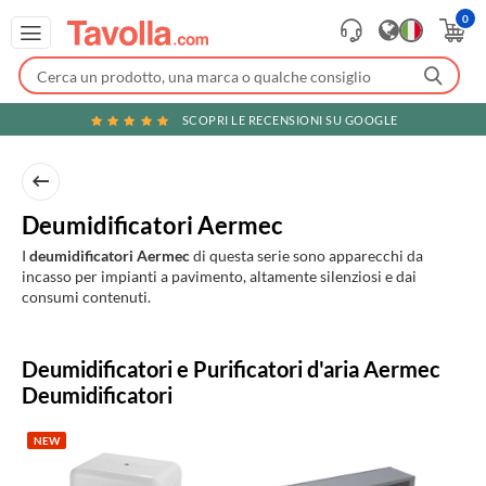
0
SCOPRI LE RECENSIONI SU GOOGLE
Deumidificatori Aermec
I
deumidificatori Aermec
di questa serie sono apparecchi da
incasso per impianti a pavimento, altamente silenziosi e dai
consumi contenuti.
Prodotti
Deumidificatori e Purificatori d'aria Aermec
in
Deumidificatori
evidenza
NEW