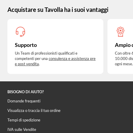
Acquistare su Tavolla ha i suoi vantaggi
Supporto
Ampio 
Un Team di professionisti qualificati e
Con oltre 
competenti per una
consulenza e assistenza pre
10.000 dis
e post vendita
.
ogni mese.
BISOGNO DI AIUTO?
Domande frequenti
Visualizza o traccia il tuo ordine
Tempi di spedizione
IVA sulle Vendite