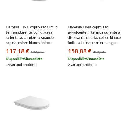
Flaminia LINK coprivaso slim in
Flaminia LINK coprivaso
termoindurente, con discesa
avvolgente in termoindurente a
rallentata, cerniere a sgancio
discesa rallentata, colore bianco
rapido, colore bianco finitura
finitura lucido, cerniere a sgancio
lucido LKCW09
rapido finitura cromo LKCW07
117,18 €
158,88 €
198,86 €
269,62 €
Disponibilità immediata
Disponibilità immediata
14 varianti prodotto
2 varianti prodotto