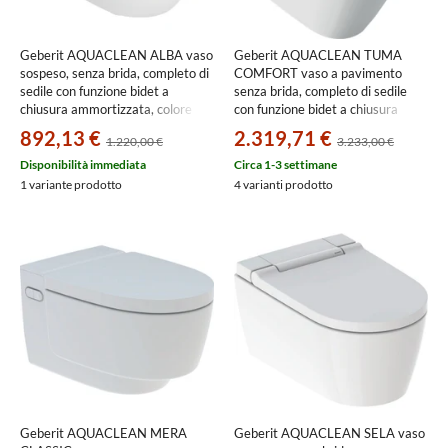
Geberit AQUACLEAN ALBA vaso
Geberit AQUACLEAN TUMA
sospeso, senza brida, completo di
COMFORT vaso a pavimento
sedile con funzione bidet a
senza brida, completo di sedile
chiusura ammortizzata, colore
con funzione bidet a chiusura
bianco finitura lucido
ammortizzata, colore bianco con
892,13 €
2.319,71 €
1.220,00 €
3.233,00 €
146.350.01.1
cover colore bianco finitura vetro
lucido 146.310.SI.1
Disponibilità immediata
Circa 1-3 settimane
1 variante prodotto
4 varianti prodotto
Geberit AQUACLEAN MERA
Geberit AQUACLEAN SELA vaso