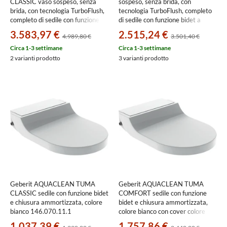
CLASSIC vaso sospeso, senza
sospeso, senza brida, con
brida, con tecnologia TurboFlush,
tecnologia TurboFlush, completo
completo di sedile con funzione
di sedile con funzione bidet a
bidet a chiusura ammortizzata,
chiusura ammortizzata, sedile e
3.583,97 €
2.515,24 €
4.989,80 €
3.501,40 €
colore bianco finitura lucido
cover colore bianco finitura lucido
146.200.11.1
146.220.11.1
Circa 1-3 settimane
Circa 1-3 settimane
2 varianti prodotto
3 varianti prodotto
Geberit AQUACLEAN TUMA
Geberit AQUACLEAN TUMA
CLASSIC sedile con funzione bidet
COMFORT sedile con funzione
e chiusura ammortizzata, colore
bidet e chiusura ammortizzata,
bianco 146.070.11.1
colore bianco con cover colore
bianco 146.270.11.1
1.037,39 €
1.757,86 €