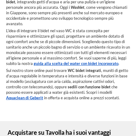
bidet
, integrando getti d'acqua e aria per una pulizia e un'igiene
personale ancora più accurata. Oggi i
Washlet
, come vengono chiamati
in Giappone, sono sempre più presenti anche sul mercato europeo e
occidentale e promettono uno sviluppo tecnologico sempre più
avanzato.
L’idea di integrare il bidet nel vaso WC è stata concepita per
risparmiare e ottimizzare gli spazi, progettare un ambiente dotato di
ogni comfort anche se di piccole dimensioni. Scegliendo questo tipo di
sanitario anche un piccolo bagno di servizio o un ambiente ricavato in un
monolocale possono essere ottimizzati con tutti gli elementi necessari
all’igiene personale e al massimo comfort. Se vuoi saperne di più, leggi
subito la nostra
guida alla scelta del water con bidet incorporato
.
Sul nostro store online puoi trovare
WC bidet integrati
, muniti di getto
d'acqua regolabile in temperatura e intensità e diverse funzioni in base
al modello (asciugatura con aria calda, aspirazione cattivi odori,
controllo con telecomando), oppure
sedili con funzione bidet
che
possono essere applicati a water già esistenti. Scopri i modelli
Aquaclean di Geberit
in offerta e acquista online a prezzi scontati.
Acquistare su Tavolla ha i suoi vantaggi