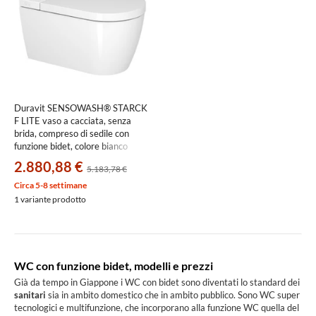
Duravit SENSOWASH® STARCK
F LITE vaso a cacciata, senza
brida, compreso di sedile con
funzione bidet, colore bianco
finitura lucido
2.880,88 €
5.183,78 €
650001012004310
Circa 5-8 settimane
1 variante prodotto
WC con funzione bidet, modelli e prezzi
Già da tempo in Giappone i WC con bidet sono diventati lo standard dei
sanitari
sia in ambito domestico che in ambito pubblico. Sono WC super
tecnologici e multifunzione, che incorporano alla funzione WC quella del