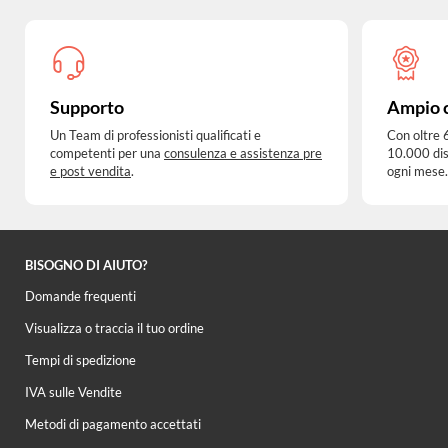
Supporto
Ampio 
Un Team di professionisti qualificati e
Con oltre 
competenti per una
consulenza e assistenza pre
10.000 dis
e post vendita
.
ogni mese.
BISOGNO DI AIUTO?
Domande frequenti
Visualizza o traccia il tuo ordine
Tempi di spedizione
IVA sulle Vendite
Metodi di pagamento accettati