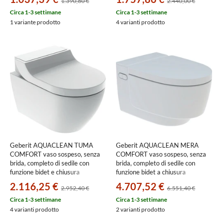
1.390,80 €
2.440,00 €
Circa 1-3 settimane
Circa 1-3 settimane
1 variante prodotto
4 varianti prodotto
Geberit AQUACLEAN TUMA
Geberit AQUACLEAN MERA
COMFORT vaso sospeso, senza
COMFORT vaso sospeso, senza
brida, completo di sedile con
brida, completo di sedile con
funzione bidet e chiusura
funzione bidet a chiusura
ammortizzata, colore bianco
ammortizzata, colore bianco
2.116,25 €
4.707,52 €
2.952,40 €
6.551,40 €
146.290.11.1
finitura lucido 146.210.11.1
Circa 1-3 settimane
Circa 1-3 settimane
4 varianti prodotto
2 varianti prodotto