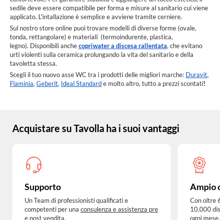
sedile deve essere compatibile per forma e misure al sanitario cui viene
applicato. L'intallazione è semplice e avviene tramite cerniere.
Sul nostro store online puoi trovare modelli di diverse forme (ovale,
tonda, rettangolare) e materiali (termoindurente, plastica,
legno). Disponibili anche
copriwater a discesa rallentata
, che evitano
urti violenti sulla ceramica prolungando la vita del sanitario e della
tavoletta stessa.
Scegli il tuo nuovo asse WC tra i prodotti delle migliori marche:
Duravit
,
Flaminia
,
Geberit
,
Ideal Standard
e molto altro, tutto a prezzi scontati
!
Acquistare su Tavolla ha i suoi vantaggi
Supporto
Ampio 
Un Team di professionisti qualificati e
Con oltre 
competenti per una
consulenza e assistenza pre
10.000 dis
e post vendita
.
ogni mese.