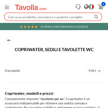
0
SCOPRI LE RECENSIONI SU GOOGLE
COPRIWATER, SEDILI E TAVOLETTE WC
Filtri
0 prodotti
Copriwater, modelli e prezzi
Comunemente chiamato “
tavoletta per wc
”, il copriwater è un
accessorio indispensabile per ottenere una seduta comoda e
confortevole. Per garantire stabilità e aggiungere un tocco estetico, il