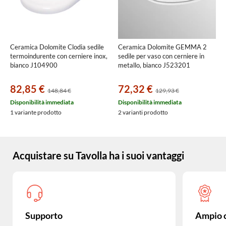
Ceramica Dolomite Clodia sedile
Ceramica Dolomite GEMMA 2
termoindurente con cerniere inox,
sedile per vaso con cerniere in
bianco J104900
metallo, bianco J523201
82,85 €
72,32 €
148,84 €
129,93 €
Disponibilità immediata
Disponibilità immediata
1 variante prodotto
2 varianti prodotto
Acquistare su Tavolla ha i suoi vantaggi
Supporto
Ampio 