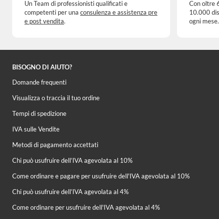
Un Team di professionisti qualificati e
Con oltre 
competenti per una
consulenza e assistenza pre
10.000 dis
e post vendita
.
ogni mese.
BISOGNO DI AIUTO?
Domande frequenti
Visualizza o traccia il tuo ordine
Tempi di spedizione
IVA sulle Vendite
Metodi di pagamento accettati
Chi può usufruire dell’IVA agevolata al 10%
Come ordinare e pagare per usufruire dell'IVA agevolata al 10%
Chi può usufruire dell’IVA agevolata al 4%
Come ordinare per usufruire dell'IVA agevolata al 4%