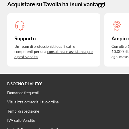
Acquistare su Tavolla ha i suoi vantaggi
Supporto
Ampio 
Un Team di professionisti qualificati e
Con oltre 
competenti per una
consulenza e assistenza pre
10.000 dis
e post vendita
.
ogni mese.
BISOGNO DI AIUTO?
Domande frequenti
Visualizza o traccia il tuo ordine
Tempi di spedizione
IVA sulle Vendite