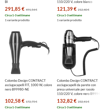
BI
110/220 V, colore bianco
B99700-BI
291,85 €
121,39 €
491,54 €
212,40 €
Circa 1-3 settimane
Circa 1-3 settimane
1 variante prodotto
1 variante prodotto
Colombo Design CONTRACT
Colombo Design CONTRACT
asciugacapelli FIT, 1000 W, colore
asciugacapelli da parete con
nero B99980-NE
presa universale per rasoio
110/220 V, colore nero B99940
102,58 €
132,82 €
172,75 €
232,41 €
Circa 1-3 settimane
Circa 1-3 settimane