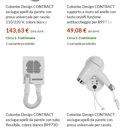
Colombo Design CONTRACT
Colombo Design CONTRACT
asciugacapelli da parete con
supporto a muro ad anello con
presa universale per rasoio
tasto on/off, funzione
110/220 V, colore bianco
antitaccheggio per B9971 e
B9993N
B9998, colore nero B99740-NE
143,63 €
49,08 €
251,32 €
85,89 €
Circa 1-3 settimane
Circa 1-3 settimane
1 variante prodotto
1 variante prodotto
Colombo Design CONTRACT
Colombo Design CONTRACT
asciugacapelli da parete con tubo
asciugacapelli da parete con
flessibile, colore bianco B99730-
presa universale per rasoio,