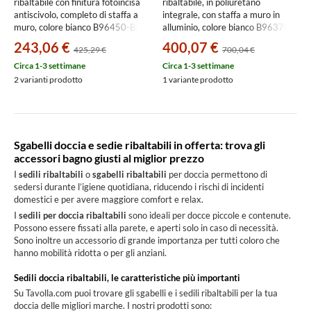
ribaltabile con finitura fotoincisa
ribaltabile, in poliuretano
antiscivolo, completo di staffa a
integrale, con staffa a muro in
muro, colore bianco B96450-BI
alluminio, colore bianco B96370-
BI
243,06 €
400,07 €
425,29 €
700,04 €
Circa 1-3 settimane
Circa 1-3 settimane
2 varianti prodotto
1 variante prodotto
Sgabelli doccia e sedie ribaltabili in offerta: trova gli
accessori bagno giusti al miglior prezzo
I
sedili ribaltabili
o
sgabelli ribaltabili
per doccia permettono di
sedersi durante l’igiene quotidiana, riducendo i rischi di incidenti
domestici e per avere maggiore comfort e relax.
I
sedili per doccia ribaltabili
sono ideali per docce piccole e contenute.
Possono essere fissati alla parete, e aperti solo in caso di necessità.
Sono inoltre un accessorio di grande importanza per tutti coloro che
hanno mobilità ridotta o per gli anziani.
Sedili doccia ribaltabili, le caratteristiche più importanti
Su Tavolla.com puoi trovare gli sgabelli e i sedili ribaltabili per la tua
doccia delle migliori marche. I nostri prodotti sono: