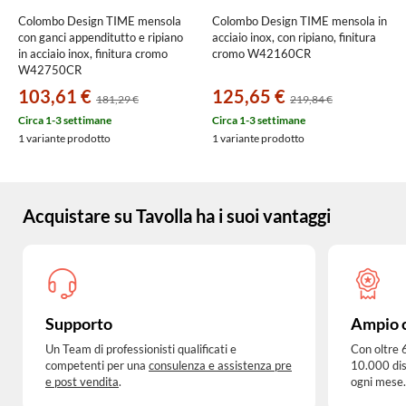
Colombo Design TIME mensola
Colombo Design TIME mensola in
con ganci appenditutto e ripiano
acciaio inox, con ripiano, finitura
in acciaio inox, finitura cromo
cromo W42160CR
W42750CR
103,61 €
125,65 €
181,29 €
219,84 €
Circa 1-3 settimane
Circa 1-3 settimane
1 variante prodotto
1 variante prodotto
Acquistare su Tavolla ha i suoi vantaggi
Supporto
Ampio 
Un Team di professionisti qualificati e
Con oltre 
competenti per una
consulenza e assistenza pre
10.000 dis
e post vendita
.
ogni mese.